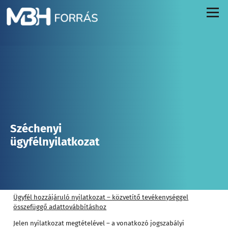
Menü
Széchenyi
ügyfélnyilatkozat
Ügyfél hozzájáruló nyilatkozat – közvetítő tevékenységgel
összefüggő adattovábbításhoz
Jelen nyilatkozat megtételével – a vonatkozó jogszabályi