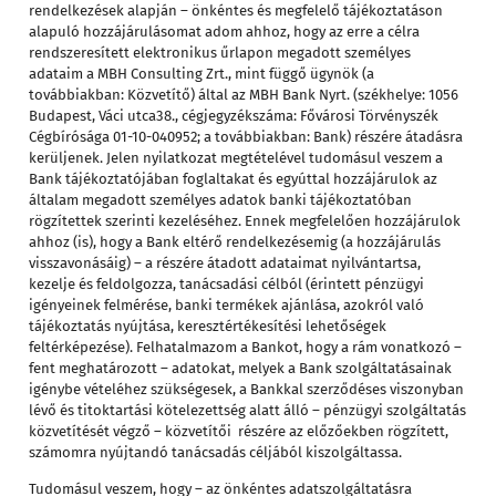
rendelkezések alapján – önkéntes és megfelelő tájékoztatáson
alapuló hozzájárulásomat adom ahhoz, hogy az erre a célra
rendszeresített elektronikus űrlapon megadott személyes
adataim a MBH Consulting Zrt., mint függő ügynök (a
továbbiakban: Közvetítő) által az MBH Bank Nyrt. (székhelye: 1056
Budapest, Váci utca38., cégjegyzékszáma: Fővárosi Törvényszék
Cégbírósága 01-10-040952; a továbbiakban: Bank) részére átadásra
kerüljenek. Jelen nyilatkozat megtételével tudomásul veszem a
Bank tájékoztatójában
foglaltakat és egyúttal hozzájárulok az
általam megadott személyes adatok banki tájékoztatóban
rögzítettek szerinti kezeléséhez. Ennek megfelelően hozzájárulok
ahhoz (is), hogy a Bank eltérő rendelkezésemig (a hozzájárulás
visszavonásáig) – a részére átadott adataimat nyilvántartsa,
kezelje és feldolgozza, tanácsadási célból (érintett pénzügyi
igényeinek felmérése, banki termékek ajánlása, azokról való
tájékoztatás nyújtása, keresztértékesítési lehetőségek
feltérképezése). Felhatalmazom a Bankot, hogy a rám vonatkozó –
fent meghatározott – adatokat, melyek a Bank szolgáltatásainak
igénybe vételéhez szükségesek, a Bankkal szerződéses viszonyban
lévő és titoktartási kötelezettség alatt álló – pénzügyi szolgáltatás
közvetítését végző – közvetítői részére az előzőekben rögzített,
számomra nyújtandó tanácsadás céljából kiszolgáltassa.
Tudomásul veszem, hogy – az önkéntes adatszolgáltatásra