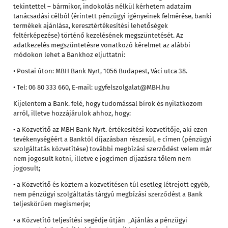
tekintettel – bármikor, indokolás nélkül kérhetem adataim
tanácsadási célból (érintett pénzügyi igényeinek felmérése, banki
termékek ajánlása, keresztértékesítési lehetőségek
feltérképezése) történő kezelésének megszüntetését. Az
adatkezelés megszüntetésre vonatkozó kérelmet az alábbi
módokon lehet a Bankhoz eljuttatni:
• Postai úton: MBH Bank Nyrt, 1056 Budapest, Váci utca 38.
• Tel: 06 80 333 660, E-mail:
ugyfelszolgalat@MBH.hu
Kijelentem a Bank. felé, hogy tudomással bírok és nyilatkozom
arról, illetve hozzájárulok ahhoz, hogy:
• a Közvetítő az MBH Bank Nyrt. értékesítési közvetítője, aki ezen
tevékenységéért a Banktól díjazásban részesül, e címen (pénzügyi
szolgáltatás közvetítése) további megbízási szerződést velem már
nem jogosult kötni, illetve e jogcímen díjazásra tőlem nem
jogosult;
• a Közvetítő és köztem a közvetítésen túl esetleg létrejött egyéb,
nem pénzügyi szolgáltatás tárgyú megbízási szerződést a Bank
teljeskörűen megismerje;
• a Közvetítő teljesítési segédje útján „Ajánlás a pénzügyi