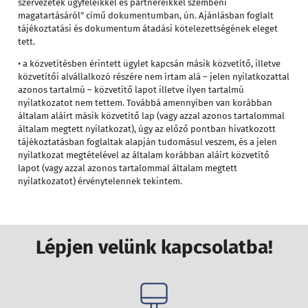
szervezetek ügyfeleikkel és partnereikkel szembeni
magatartásáról” című dokumentumban, ún. Ajánlásban foglalt
tájékoztatási és dokumentum átadási kötelezettségének eleget
tett.
• a közvetítésben érintett ügylet kapcsán másik közvetítő, illetve
közvetítői alvállalkozó részére nem írtam alá – jelen nyilatkozattal
azonos tartalmú – közvetítő lapot illetve ilyen tartalmú
nyilatkozatot nem tettem. Továbbá amennyiben van korábban
általam aláírt másik közvetítő lap (vagy azzal azonos tartalommal
általam megtett nyilatkozat), úgy az előző pontban hivatkozott
tájékoztatásban foglaltak alapján tudomásul veszem, és a jelen
nyilatkozat megtételével az általam korábban aláírt közvetítő
lapot (vagy azzal azonos tartalommal általam megtett
nyilatkozatot) érvénytelennek tekintem.
Lépjen velünk kapcsolatba!