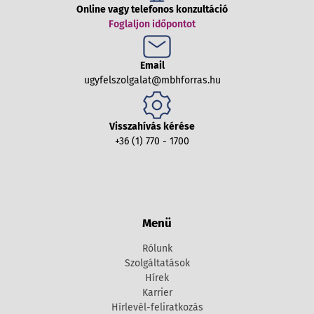
Online vagy telefonos konzultáció
Foglaljon időpontot
Email
ugyfelszolgalat@mbhforras.hu
Visszahívás kérése
+36 (1) 770 - 1700
Menü
Rólunk
Szolgáltatások
Hírek
Karrier
Hírlevél-feliratkozás