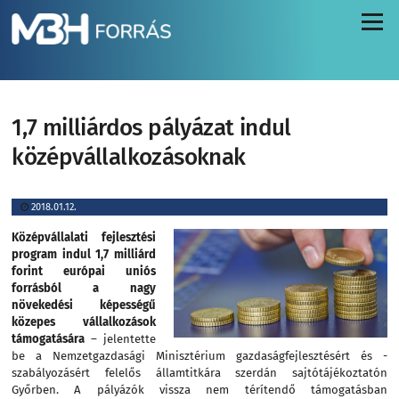
Menü
1,7 milliárdos pályázat indul
középvállalkozásoknak
2018.01.12.
Középvállalati fejlesztési
program indul 1,7 milliárd
forint európai uniós
forrásból a nagy
növekedési képességű
közepes vállalkozások
támogatására
– jelentette
be a Nemzetgazdasági Minisztérium gazdaságfejlesztésért és -
szabályozásért felelős államtitkára szerdán sajtótájékoztatón
Győrben. A pályázók vissza nem térítendő támogatásban