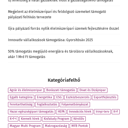
Új lehetőség a fiatal gazdáknak: indul a gazdaságátvevő támogatás
Megjelent az élelmiszeripari és feldolgozó üzemeket támogató
pályázati felhívás tervezete
Újra pályázati forrás nyílik élelmiszeripari üzemek fejlesztésére ősszel
Innovatív vállalkozások támogatása: Gyorsítósáv 2025
50% támogatás megújuló energiára és tárolásra vállalkozásoknak,
akár 1 Mrd Ft támogatás
Kategóriafelhő
Agrár és élelmiszeripar
Borászati támogatás
Divat és Dizájnipar
Egyéb kategória
Energetika
ESG
Eszközbeszerzés
Exportfejlesztés
Fenntarthatóság
Foglalkoztatás
Folyamatbányászat
Hazai egészségipari támogatás
HEPA
Innovációs hírek
Irinyi-terv
K+F
K+F+I
Kiemelt hírek
Kisfaludy Program
Kérdőív
Magyar Multi Program
Makrogazdaság
MFB Pontok