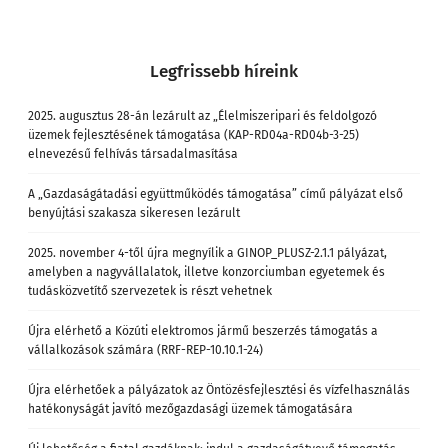
Legfrissebb híreink
2025. augusztus 28-án lezárult az „Élelmiszeripari és feldolgozó
üzemek fejlesztésének támogatása (KAP-RD04a-RD04b-3-25)
elnevezésű felhívás társadalmasítása
A „Gazdaságátadási együttműködés támogatása” című pályázat első
benyújtási szakasza sikeresen lezárult
2025. november 4-től újra megnyílik a GINOP_PLUSZ-2.1.1 pályázat,
amelyben a nagyvállalatok, illetve konzorciumban egyetemek és
tudásközvetítő szervezetek is részt vehetnek
Újra elérhető a Közúti elektromos jármű beszerzés támogatás a
vállalkozások számára (RRF-REP-10.10.1-24)
Újra elérhetőek a pályázatok az Öntözésfejlesztési és vízfelhasználás
hatékonyságát javító mezőgazdasági üzemek támogatására