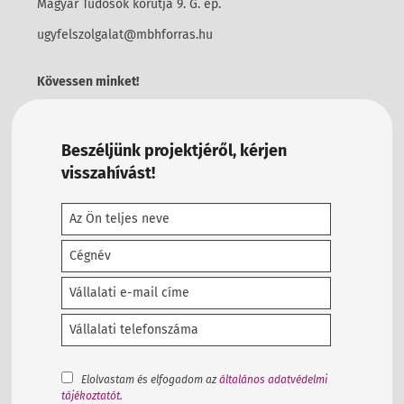
Magyar Tudósok körútja 9. G. ép.
ugyfelszolgalat@mbhforras.hu
Kövessen minket!
Beszéljünk projektjéről, kérjen
visszahívást!
Elolvastam és elfogadom az
általános adatvédelmi
tájékoztatót
.