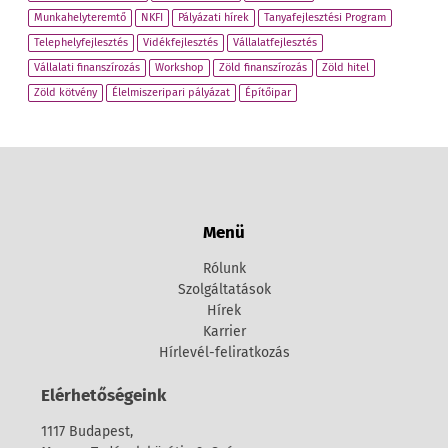
Munkahelyteremtő
NKFI
Pályázati hírek
Tanyafejlesztési Program
Telephelyfejlesztés
Vidékfejlesztés
Vállalatfejlesztés
Vállalati finanszírozás
Workshop
Zöld finanszírozás
Zöld hitel
Zöld kötvény
Élelmiszeripari pályázat
Építőipar
Menü
Rólunk
Szolgáltatások
Hírek
Karrier
Hírlevél-feliratkozás
Elérhetőségeink
1117 Budapest,