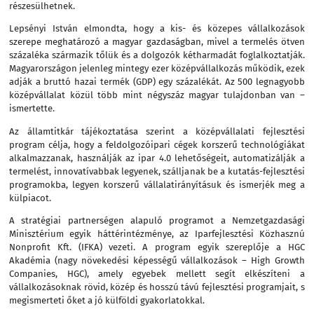
részesülhetnek.
Lepsényi István elmondta, hogy a kis- és közepes vállalkozások
szerepe meghatározó a magyar gazdaságban, mivel a termelés ötven
százaléka származik tőlük és a dolgozók kétharmadát foglalkoztatják.
Magyarországon jelenleg mintegy ezer középvállalkozás működik, ezek
adják a bruttó hazai termék (GDP) egy százalékát. Az 500 legnagyobb
középvállalat közül több mint négyszáz magyar tulajdonban van –
ismertette.
Az államtitkár tájékoztatása szerint a középvállalati fejlesztési
program célja, hogy a feldolgozóipari cégek korszerű technológiákat
alkalmazzanak, használják az ipar 4.0 lehetőségeit, automatizálják a
termelést, innovatívabbak legyenek, szálljanak be a kutatás-fejlesztési
programokba, legyen korszerű vállalatirányításuk és ismerjék meg a
külpiacot.
A stratégiai partnerségen alapuló programot a Nemzetgazdasági
Minisztérium egyik háttérintézménye, az Iparfejlesztési Közhasznú
Nonprofit Kft. (IFKA) vezeti. A program egyik szereplője a HGC
Akadémia (nagy növekedési képességű vállalkozások – High Growth
Companies, HGC), amely egyebek mellett segít elkészíteni a
vállalkozásoknak rövid, közép és hosszú távú fejlesztési programjait, s
megismerteti őket a jó külföldi gyakorlatokkal.