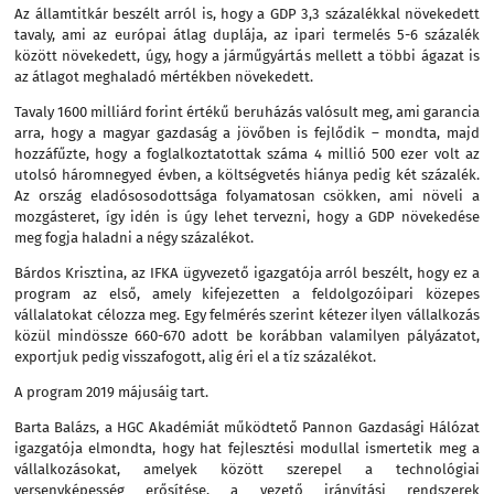
Az államtitkár beszélt arról is, hogy a GDP 3,3 százalékkal növekedett
tavaly, ami az európai átlag duplája, az ipari termelés 5-6 százalék
között növekedett, úgy, hogy a járműgyártás mellett a többi ágazat is
az átlagot meghaladó mértékben növekedett.
Tavaly 1600 milliárd forint értékű beruházás valósult meg, ami garancia
arra, hogy a magyar gazdaság a jövőben is fejlődik – mondta, majd
hozzáfűzte, hogy a foglalkoztatottak száma 4 millió 500 ezer volt az
utolsó háromnegyed évben, a költségvetés hiánya pedig két százalék.
Az ország eladósosodottsága folyamatosan csökken, ami növeli a
mozgásteret, így idén is úgy lehet tervezni, hogy a GDP növekedése
meg fogja haladni a négy százalékot.
Bárdos Krisztina, az IFKA ügyvezető igazgatója arról beszélt, hogy ez a
program az első, amely kifejezetten a feldolgozóipari közepes
vállalatokat célozza meg. Egy felmérés szerint kétezer ilyen vállalkozás
közül mindössze 660-670 adott be korábban valamilyen pályázatot,
exportjuk pedig visszafogott, alig éri el a tíz százalékot.
A program 2019 májusáig tart.
Barta Balázs, a HGC Akadémiát működtető Pannon Gazdasági Hálózat
igazgatója elmondta, hogy hat fejlesztési modullal ismertetik meg a
vállalkozásokat, amelyek között szerepel a technológiai
versenyképesség erősítése, a vezető irányítási rendszerek