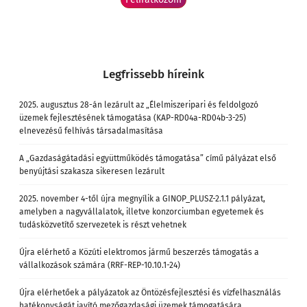
Legfrissebb híreink
2025. augusztus 28-án lezárult az „Élelmiszeripari és feldolgozó
üzemek fejlesztésének támogatása (KAP-RD04a-RD04b-3-25)
elnevezésű felhívás társadalmasítása
A „Gazdaságátadási együttműködés támogatása” című pályázat első
benyújtási szakasza sikeresen lezárult
2025. november 4-től újra megnyílik a GINOP_PLUSZ-2.1.1 pályázat,
amelyben a nagyvállalatok, illetve konzorciumban egyetemek és
tudásközvetítő szervezetek is részt vehetnek
Újra elérhető a Közúti elektromos jármű beszerzés támogatás a
vállalkozások számára (RRF-REP-10.10.1-24)
Újra elérhetőek a pályázatok az Öntözésfejlesztési és vízfelhasználás
hatékonyságát javító mezőgazdasági üzemek támogatására