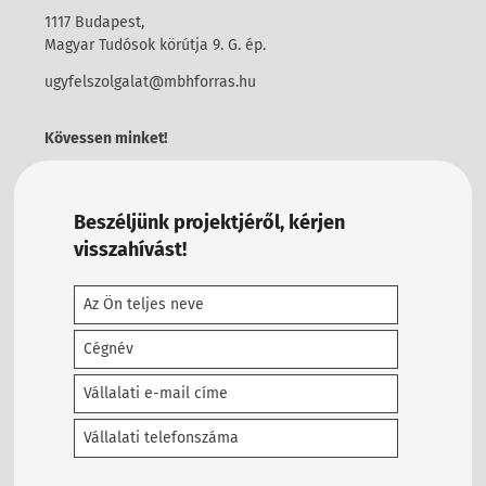
1117 Budapest,
Magyar Tudósok körútja 9. G. ép.
ugyfelszolgalat@mbhforras.hu
Kövessen minket!
Beszéljünk projektjéről, kérjen
visszahívást!