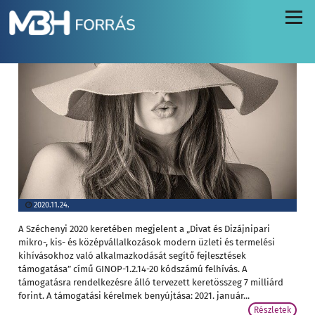
vállalkozások részére szóló támogatás
Menü
2020.11.24.
A Széchenyi 2020 keretében megjelent a „Divat és Dizájnipari
mikro-, kis- és középvállalkozások modern üzleti és termelési
kihívásokhoz való alkalmazkodását segítő fejlesztések
támogatása” című GINOP-1.2.14-20 kódszámú felhívás. A
támogatásra rendelkezésre álló tervezett keretösszeg 7 milliárd
forint. A támogatási kérelmek benyújtása: 2021. január...
Részletek