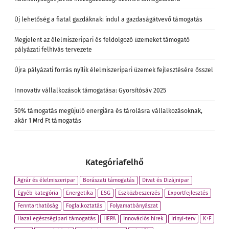
Új lehetőség a fiatal gazdáknak: indul a gazdaságátvevő támogatás
Megjelent az élelmiszeripari és feldolgozó üzemeket támogató
pályázati felhívás tervezete
Újra pályázati forrás nyílik élelmiszeripari üzemek fejlesztésére ősszel
Innovatív vállalkozások támogatása: Gyorsítósáv 2025
50% támogatás megújuló energiára és tárolásra vállalkozásoknak,
akár 1 Mrd Ft támogatás
Kategóriafelhő
Agrár és élelmiszeripar
Borászati támogatás
Divat és Dizájnipar
Egyéb kategória
Energetika
ESG
Eszközbeszerzés
Exportfejlesztés
Fenntarthatóság
Foglalkoztatás
Folyamatbányászat
Hazai egészségipari támogatás
HEPA
Innovációs hírek
Irinyi-terv
K+F