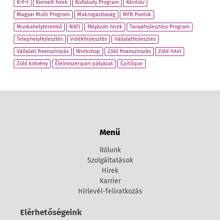
K+F+I
Kiemelt hírek
Kisfaludy Program
Kérdőív
Magyar Multi Program
Makrogazdaság
MFB Pontok
Munkahelyteremtő
NKFI
Pályázati hírek
Tanyafejlesztési Program
Telephelyfejlesztés
Vidékfejlesztés
Vállalatfejlesztés
Vállalati finanszírozás
Workshop
Zöld finanszírozás
Zöld hitel
Zöld kötvény
Élelmiszeripari pályázat
Építőipar
Menü
Rólunk
Szolgáltatások
Hírek
Karrier
Hírlevél-feliratkozás
Elérhetőségeink