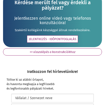
Kérdése merült fel vagy érdekli a
pályázat?
Jelentkezzen online videó vagy telefonos
konzultációra!
Szakértő kollégáink készséggel állnak rendelkezésére.
JELENTKEZÉS - IDŐPONTFOGLALÁS
<< visszalépés a konstrukciókhoz
Iratkozzon fel hírlevelünkre!
Töltse ki az alábbi űrlapot,
és havonta megkapja a legfrissebb
és legfontosabb pályázati híreket.