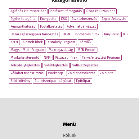
Kategóriafelhő
Agrár és élelmiszeripar
Borászati támogatás
Divat és Dizájnipar
Egyéb kategória
Energetika
ESG
Eszközbeszerzés
Exportfejlesztés
Fenntarthatóság
Foglalkoztatás
Folyamatbányászat
Hazai egészségipari támogatás
HEPA
Innovációs hírek
Irinyi-terv
K+F
K+F+I
Kiemelt hírek
Kisfaludy Program
Kérdőív
Magyar Multi Program
Makrogazdaság
MFB Pontok
Munkahelyteremtő
NKFI
Pályázati hírek
Tanyafejlesztési Program
Telephelyfejlesztés
Vidékfejlesztés
Vállalatfejlesztés
Vállalati finanszírozás
Workshop
Zöld finanszírozás
Zöld hitel
Zöld kötvény
Élelmiszeripari pályázat
Építőipar
Menü
Rólunk