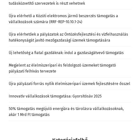
tudásközvetítő szervezetek is részt vehetnek
Újra elérhető a Közúti elektromos jármű beszerzés támogatás a
vállalkozások számára (RRF-REP-10.10.1-24)
Újra elérhetőek a pályázatok az Öntözésfejlesztési és vízfelhasználás
hatékonyságát javító mezőgazdasági üzemek támogatására
Új lehetőség a fiatal gazdáknak: indul a gazdaságátvevő támogatás
Megjelent az élelmiszeripari és feldolgozó üzemeket támogató
pályázati felhívás tervezete
Újra pályázati forrás nyílik élelmiszeripari üzemek fejlesztésére ősszel
Innovatív vállalkozások támogatása: Gyorsítósáv 2025
50% támogatás megújuló energiára és tárolásra vállalkozásoknak,
akár 1 Mrd Ft támogatás