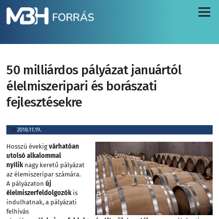
Menü
50 milliárdos pályázat januártól
élelmiszeripari és borászati
fejlesztésekre
2018.11.19.
Hosszú évekig
várhatóan
utolsó alkalommal
nyílik
nagy keretű pályázat
az élemiszeripar számára.
A pályázaton
új
élelmiszerfeldolgozók
is
indulhatnak, a pályázati
felhívás