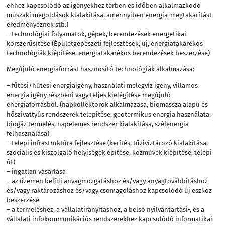
ehhez kapcsolódó az igényekhez térben és időben alkalmazkodó
műszaki megoldások kialakítása, amennyiben energia-megtakarítást
eredményeznek stb.)
– technológiai folyamatok, gépek, berendezések energetikai
korszerűsítése (Épületgépészeti fejlesztések, új, energiatakarékos
technológiák kiépítése, energiatakarékos berendezések beszerzése)
Megújuló energiaforrást hasznosító technológiák alkalmazása:
– fűtési/hűtési energiaigény, használati melegvíz igény, villamos
energia igény részbeni vagy teljes kielégítése megújuló
energiaforrásból. (napkollektorok alkalmazása, biomassza alapú és
hőszivattyús rendszerek telepítése, geotermikus energia használata,
biogáz termelés, napelemes rendszer kialakítása, szélenergia
felhasználása)
– telepi infrastruktúra fejlesztése (kerítés, tűzivíztározó kialakítása,
szociális és kiszolgáló helyiségek építése, közművek kiépítése, telepi
út)
– ingatlan vásárlása
– az üzemen belüli anyagmozgatáshoz és/vagy anyagtovábbításhoz
és/vagy raktározáshoz és/vagy csomagoláshoz kapcsolódó új eszköz
beszerzése
– a termeléshez, a vállalatirányításhoz, a belső nyilvántartási-, és a
vállalati infokommunikációs rendszerekhez kapcsolódó informatikai