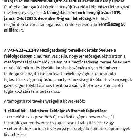
alapján az
élelmiszerfeldolgozó célterület
esetében
nem pályázati
feltétel a támogatási kérelem benyújtása előtti élelmiszerfeldolgozó
tevékenység végzése.
A támogatási kérelmek benyújtására 2019.
január 2-tól 2020. december 9-ig van lehetőség.
A felhívás
meghirdetésekor a támogatásra rendelkezésre álló
keretösszeg 50
milliárd Ft.
A
VP3-4.2.1-4.2.2-18 Mezőgazdasági termékek értéknövelése a
feldolgozásban
című
felhívás célja, hogy lehetőséget biztosítson a
mezőgazdasági termelők, valamint a mezőgazdasági termelőnek nem
minősülő mikro- és kisvállalkozások számára olyan élelmiszer-
feldolgozáshoz, illetve borászati tevékenységhez kapcsolódó
fejlesztések végrehajtására, amelyek hozzásegítik őket tevékenységük
gazdaságos folytatásához, továbbá a saját, illetve az alkalmazotti
foglalkoztatás fenntartásához.
A támogatható tevékenységek a következők:
1. célterület – élelmiszer-feldolgozó üzemek fejlesztése:
– termeléshez kapcsolódó új eszközök, gépek beszerzése, új
technológiai rendszerek és kapacitások kialakítása; és/vagy
– célterülethez tartozó tevékenységet szolgáló épületek, építmények
kivitelezése