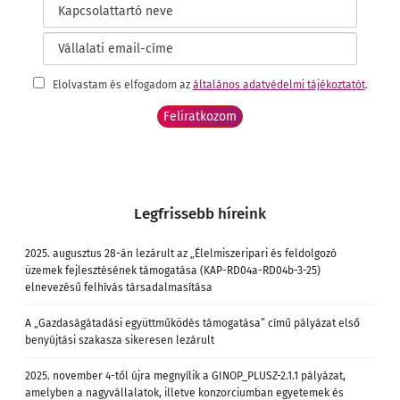
Elolvastam és elfogadom az
általános adatvédelmi tájékoztatót
.
Legfrissebb híreink
2025. augusztus 28-án lezárult az „Élelmiszeripari és feldolgozó
üzemek fejlesztésének támogatása (KAP-RD04a-RD04b-3-25)
elnevezésű felhívás társadalmasítása
A „Gazdaságátadási együttműködés támogatása” című pályázat első
benyújtási szakasza sikeresen lezárult
2025. november 4-től újra megnyílik a GINOP_PLUSZ-2.1.1 pályázat,
amelyben a nagyvállalatok, illetve konzorciumban egyetemek és