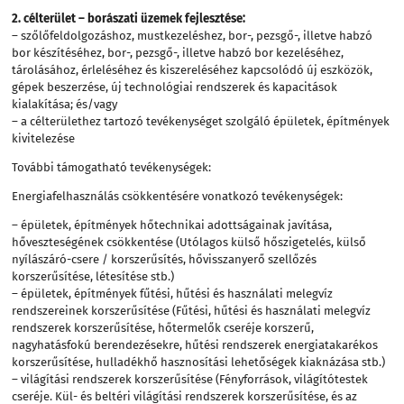
2. célterület – borászati üzemek fejlesztése:
– szőlőfeldolgozáshoz, mustkezeléshez, bor-, pezsgő-, illetve habzó
bor készítéséhez, bor-, pezsgő-, illetve habzó bor kezeléséhez,
tárolásához, érleléséhez és kiszereléséhez kapcsolódó új eszközök,
gépek beszerzése, új technológiai rendszerek és kapacitások
kialakítása; és/vagy
– a célterülethez tartozó tevékenységet szolgáló épületek, építmények
kivitelezése
További támogatható tevékenységek:
Energiafelhasználás csökkentésére vonatkozó tevékenységek:
– épületek, építmények hőtechnikai adottságainak javítása,
hőveszteségének csökkentése (Utólagos külső hőszigetelés, külső
nyílászáró-csere / korszerűsítés, hővisszanyerő szellőzés
korszerűsítése, létesítése stb.)
– épületek, építmények fűtési, hűtési és használati melegvíz
rendszereinek korszerűsítése (Fűtési, hűtési és használati melegvíz
rendszerek korszerűsítése, hőtermelők cseréje korszerű,
nagyhatásfokú berendezésekre, hűtési rendszerek energiatakarékos
korszerűsítése, hulladékhő hasznosítási lehetőségek kiaknázása stb.)
– világítási rendszerek korszerűsítése (Fényforrások, világítótestek
cseréje. Kül- és beltéri világítási rendszerek korszerűsítése, és az