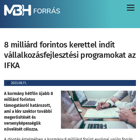
Menü
8 milliárd forintos kerettel indít
vállalkozásfejlesztési programokat az
IFKA
2023.08.11.
A kormány hétfőn újabb 8
milliárd forintos
támogatásról határozott,
ami a kkv szektor további
megerősítését és
versenyképességük
növelését célozza.
A döntés értelmében a kormány 8 milliárd forint európai uniós forrás