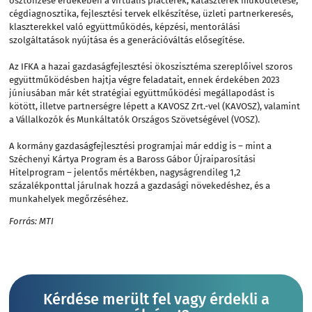
ösztönzése érdekében a virtuális piacterek, kataszterek működtetése,
cégdiagnosztika, fejlesztési tervek elkészítése, üzleti partnerkeresés,
klaszterekkel való együttműködés, képzési, mentorálási
szolgáltatások nyújtása és a generációváltás elősegítése.
Az IFKA a hazai gazdaságfejlesztési ökoszisztéma szereplőivel szoros
együttműködésben hajtja végre feladatait, ennek érdekében 2023
júniusában már két stratégiai együttműködési megállapodást is
kötött, illetve partnerségre lépett a KAVOSZ Zrt.-vel (KAVOSZ), valamint
a Vállalkozók és Munkáltatók Országos Szövetségével (VOSZ).
A kormány gazdaságfejlesztési programjai már eddig is – mint a
Széchenyi Kártya Program és a Baross Gábor Újraiparosítási
Hitelprogram – jelentős mértékben, nagyságrendileg 1,2
százalékponttal járulnak hozzá a gazdasági növekedéshez, és a
munkahelyek megőrzéséhez.
Forrás: MTI
Kérdése merült fel vagy érdekli a