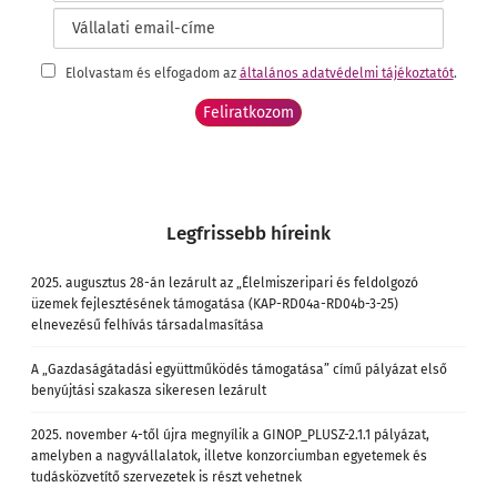
Elolvastam és elfogadom az
általános adatvédelmi tájékoztatót
.
Legfrissebb híreink
2025. augusztus 28-án lezárult az „Élelmiszeripari és feldolgozó
üzemek fejlesztésének támogatása (KAP-RD04a-RD04b-3-25)
elnevezésű felhívás társadalmasítása
A „Gazdaságátadási együttműködés támogatása” című pályázat első
benyújtási szakasza sikeresen lezárult
2025. november 4-től újra megnyílik a GINOP_PLUSZ-2.1.1 pályázat,
amelyben a nagyvállalatok, illetve konzorciumban egyetemek és
tudásközvetítő szervezetek is részt vehetnek