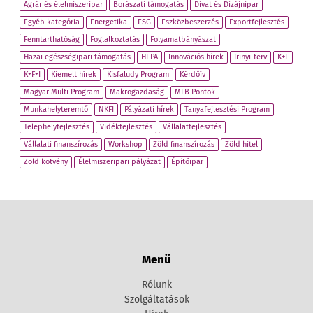
Agrár és élelmiszeripar
Borászati támogatás
Divat és Dizájnipar
Egyéb kategória
Energetika
ESG
Eszközbeszerzés
Exportfejlesztés
Fenntarthatóság
Foglalkoztatás
Folyamatbányászat
Hazai egészségipari támogatás
HEPA
Innovációs hírek
Irinyi-terv
K+F
K+F+I
Kiemelt hírek
Kisfaludy Program
Kérdőív
Magyar Multi Program
Makrogazdaság
MFB Pontok
Munkahelyteremtő
NKFI
Pályázati hírek
Tanyafejlesztési Program
Telephelyfejlesztés
Vidékfejlesztés
Vállalatfejlesztés
Vállalati finanszírozás
Workshop
Zöld finanszírozás
Zöld hitel
Zöld kötvény
Élelmiszeripari pályázat
Építőipar
Menü
Rólunk
Szolgáltatások