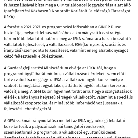
felhasználásával bízta meg a GFM tulajdonosi joggyakorlása alatt álló
Iparfejlesztési Közhasznú Nonprofit Korlátolt Felelősségű Társaságot
(IFKA).
A forrást a 2021-2027-es programozási időszakban a GINOP Plusz
biztosítja, melynek felhasználásához a kormányzati kkv stratégia
három főbb feladatot határoz meg az IFKA számára: a hazai beszállító
vállalatok fejlesztését, a vállalkozások ESG (környezeti, szociális és
irányítási) szempontú felkészítését, valamint energiahatékonyságot
célzó fejlesztéseik előkészítését.
A Gazdaságfejlesztési Minisztérium elvárja az IFKA-tól, hogy a
programot ügyfélbarát módon, a vállalkozások érdekeit szem előtt
tartva valósítsa meg, így az IFKA a vállalkozói ügyfélkör személyre
szabott támogatását egyablakos, átlátható ügyfél utakon keresztül
valósítja meg. A GFM külön figyelmet fordít arra, hogy a szolgáltatások
elérjék a hátrányos helyzetű térségek vállalkozóit, valamint a speciális
vállalkozói csoportokat, és minél több információhoz jussanak a
fejlesztési lehetőségekről.
A GFM szakmai iránymutatása mellett az IFKA ügynökségi feladatai
közé tartozik a pályázói szakmai támogatói rendszerek,
szemléletformáló programok, a vállalkozói együttműködések