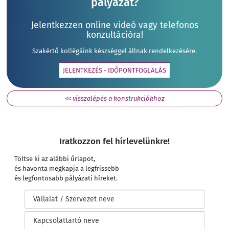
pályázat?
Jelentkezzen online videó vagy telefonos
konzultációra!
Szakértő kollégáink készséggel állnak rendelkezésére.
JELENTKEZÉS - IDŐPONTFOGLALÁS
<< visszalépés a konstrukciókhoz
Iratkozzon fel hírlevelünkre!
Töltse ki az alábbi űrlapot,
és havonta megkapja a legfrissebb
és legfontosabb pályázati híreket.