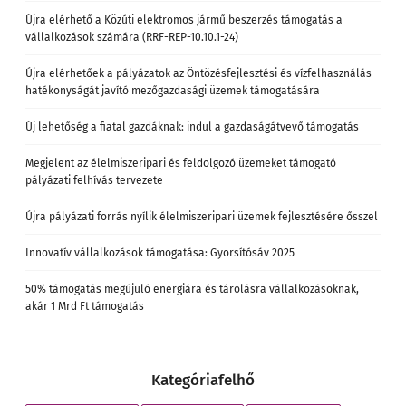
Újra elérhető a Közúti elektromos jármű beszerzés támogatás a
vállalkozások számára (RRF-REP-10.10.1-24)
Újra elérhetőek a pályázatok az Öntözésfejlesztési és vízfelhasználás
hatékonyságát javító mezőgazdasági üzemek támogatására
Új lehetőség a fiatal gazdáknak: indul a gazdaságátvevő támogatás
Megjelent az élelmiszeripari és feldolgozó üzemeket támogató
pályázati felhívás tervezete
Újra pályázati forrás nyílik élelmiszeripari üzemek fejlesztésére ősszel
Innovatív vállalkozások támogatása: Gyorsítósáv 2025
50% támogatás megújuló energiára és tárolásra vállalkozásoknak,
akár 1 Mrd Ft támogatás
Kategóriafelhő