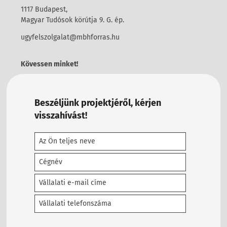
1117 Budapest,
Magyar Tudósok körútja 9. G. ép.
ugyfelszolgalat@mbhforras.hu
Kövessen minket!
Beszéljünk projektjéről, kérjen
visszahívást!