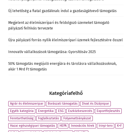
Új lehetőség a fiatal gazdáknak: indul a gazdaságátvevő támogatás
Megjelent az élelmiszeripari és feldolgozó üzemeket támogató
pályázati felhívás tervezete
Újra pályázati forrás nyílik élelmiszeripari üzemek fejlesztésére ősszel
Innovatív vállalkozások támogatása: Gyorsítósáv 2025
50% támogatás megújuló energiára és tárolásra vállalkozásoknak,
akár 1 Mrd Ft támogatás
Kategóriafelhő
Agrár és élelmiszeripar
Borászati támogatás
Divat és Dizájnipar
Egyéb kategória
Energetika
ESG
Eszközbeszerzés
Exportfejlesztés
Fenntarthatóság
Foglalkoztatás
Folyamatbányászat
Hazai egészségipari támogatás
HEPA
Innovációs hírek
Irinyi-terv
K+F