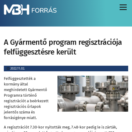
Menü
A Gyármentő program regisztrációja
felfüggesztésre került
2022.11.02.
Felfüggesztették a
kormány által
meghirdetett Gyármentő
Programra történő
regisztrációt a beérkezett
regisztrációs űrlapok
jelentős száma és
forrásigénye miatt.
A regisztrációt 7.30-kor nyitották meg, 7.48-kor pedig le is zárták,