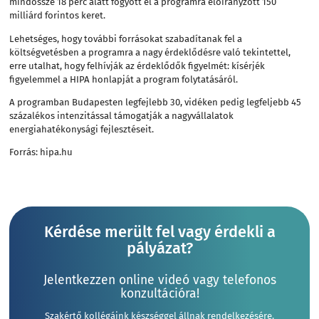
mindössze 18 perc alatt fogyott el a programra előirányzott 150
milliárd forintos keret.
Lehetséges, hogy további forrásokat szabadítanak fel a
költségvetésben a programra a nagy érdeklődésre való tekintettel,
erre utalhat, hogy felhívják az érdeklődők figyelmét: kísérjék
figyelemmel a HIPA honlapját a program folytatásáról.
A programban Budapesten legfejlebb 30, vidéken pedig legfeljebb 45
százalékos intenzitással támogatják a nagyvállalatok
energiahatékonysági fejlesztéseit.
Forrás: hipa.hu
Kérdése merült fel vagy érdekli a
pályázat?
Jelentkezzen online videó vagy telefonos
konzultációra!
Szakértő kollégáink készséggel állnak rendelkezésére.