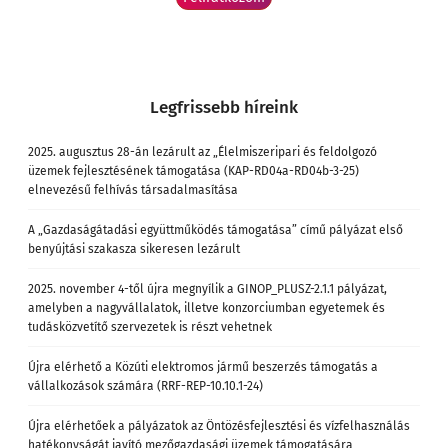
Legfrissebb híreink
2025. augusztus 28-án lezárult az „Élelmiszeripari és feldolgozó
üzemek fejlesztésének támogatása (KAP-RD04a-RD04b-3-25)
elnevezésű felhívás társadalmasítása
A „Gazdaságátadási együttműködés támogatása” című pályázat első
benyújtási szakasza sikeresen lezárult
2025. november 4-től újra megnyílik a GINOP_PLUSZ-2.1.1 pályázat,
amelyben a nagyvállalatok, illetve konzorciumban egyetemek és
tudásközvetítő szervezetek is részt vehetnek
Újra elérhető a Közúti elektromos jármű beszerzés támogatás a
vállalkozások számára (RRF-REP-10.10.1-24)
Újra elérhetőek a pályázatok az Öntözésfejlesztési és vízfelhasználás
hatékonyságát javító mezőgazdasági üzemek támogatására