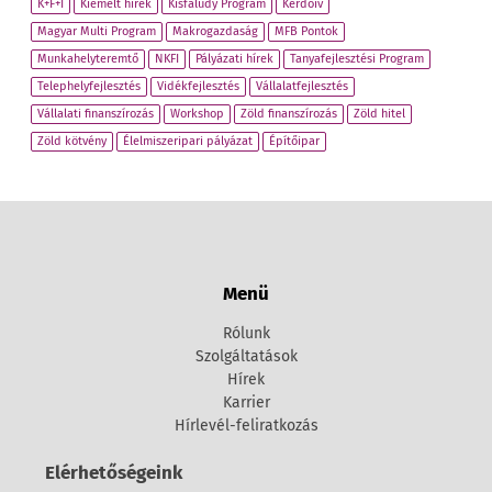
K+F+I
Kiemelt hírek
Kisfaludy Program
Kérdőív
Magyar Multi Program
Makrogazdaság
MFB Pontok
Munkahelyteremtő
NKFI
Pályázati hírek
Tanyafejlesztési Program
Telephelyfejlesztés
Vidékfejlesztés
Vállalatfejlesztés
Vállalati finanszírozás
Workshop
Zöld finanszírozás
Zöld hitel
Zöld kötvény
Élelmiszeripari pályázat
Építőipar
Menü
Rólunk
Szolgáltatások
Hírek
Karrier
Hírlevél-feliratkozás
Elérhetőségeink