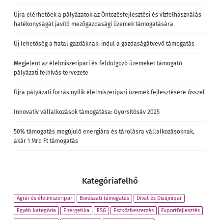
Újra elérhetőek a pályázatok az Öntözésfejlesztési és vízfelhasználás
hatékonyságát javító mezőgazdasági üzemek támogatására
Új lehetőség a fiatal gazdáknak: indul a gazdaságátvevő támogatás
Megjelent az élelmiszeripari és feldolgozó üzemeket támogató
pályázati felhívás tervezete
Újra pályázati forrás nyílik élelmiszeripari üzemek fejlesztésére ősszel
Innovatív vállalkozások támogatása: Gyorsítósáv 2025
50% támogatás megújuló energiára és tárolásra vállalkozásoknak,
akár 1 Mrd Ft támogatás
Kategóriafelhő
Agrár és élelmiszeripar
Borászati támogatás
Divat és Dizájnipar
Egyéb kategória
Energetika
ESG
Eszközbeszerzés
Exportfejlesztés