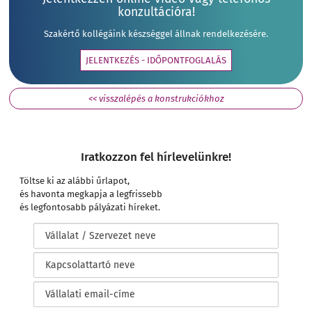
konzultációra!
Szakértő kollégáink készséggel állnak rendelkezésére.
JELENTKEZÉS - IDŐPONTFOGLALÁS
<< visszalépés a konstrukciókhoz
Iratkozzon fel hírlevelünkre!
Töltse ki az alábbi űrlapot,
és havonta megkapja a legfrissebb
és legfontosabb pályázati híreket.