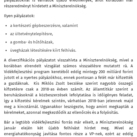
pályázatoknál is várhatók újabb eredmények, ahol korábban már
részeredményt hirdetett a Miniszterelnökség.
Ilyen pályázatok:
a kertészeti gépbeszerzésre, valamint
az ültetvénytelepítésre,
a gomba- és hűtőházak,
üvegházak létesítésére kiírt felhívás.
A diverzifikációs pályázatot visszahívta a Miniszterelnökség, mivel a
korábban elrendelt vizsgálat számos visszaélésre mutatott rá. A
Vidékfejlesztési program keretéből eddig mintegy 200 milliárd forint
jutott el a nyertes pályázókhoz, ennek pontosan a felét már kifizették
a gazdáknak. Kis Miklós Zsolt becslése szerint nagyobb összegű
kifizetésre csak a 2018-as évben számít. Az államtitkár szerint a
beruházásoknál a közbeszerzések lefolytatása is időigényes feladat,
így a kifizetési kérelmek szintén, várhatóan 2018-ban jelennek majd
meg a kincstárnál. Ugyanakkor leszögezte, hogy amint megkapták a
kérelmeket, azonnal megkezdődik az ellenőrzés és a folyósítás.
Bár a legtöbb vidékfejlesztési forrás már elkelt, a Miniszterelnökség
január elején két újabb felhívást hirdet meg. Mivel az
energiahatékonyság javítása fontos része a VP-nek, ezért az eddig