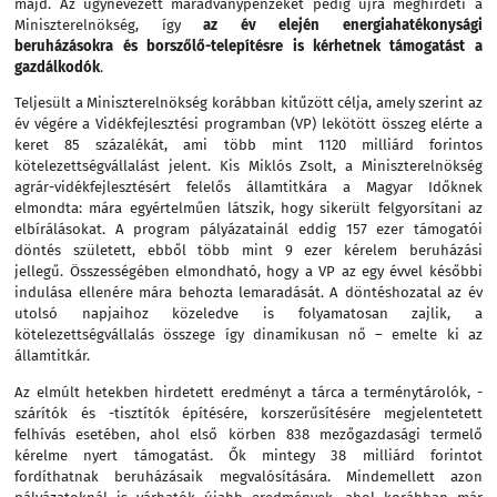
majd. Az úgynevezett maradványpénzeket pedig újra meghirdeti a
Miniszterelnökség, így
az év elején energiahatékonysági
beruházásokra és borszőlő-telepítésre is kérhetnek támogatást a
gazdálkodók
.
Teljesült a Miniszterelnökség korábban kitűzött célja, amely szerint az
év végére a Vidékfejlesztési programban (VP) lekötött összeg elérte a
keret 85 százalékát, ami több mint 1120 milliárd forintos
kötelezettségvállalást jelent. Kis Miklós Zsolt, a Miniszterelnökség
agrár-vidékfejlesztésért felelős államtitkára a Magyar Időknek
elmondta: mára egyértelműen látszik, hogy sikerült felgyorsítani az
elbírálásokat. A program pályázatainál eddig 157 ezer támogatói
döntés született, ebből több mint 9 ezer kérelem beruházási
jellegű. Összességé­ben elmondható, hogy a VP az egy évvel későbbi
indulása ellenére mára behozta lemaradását. A döntéshozatal az év
utolsó napjaihoz közeledve is folyamatosan zajlik, a
kötelezettségvállalás összege így dinamikusan nő – emelte ki az
államtitkár.
Az elmúlt hetekben hirdetett eredményt a tárca a terménytárolók, -
szárítók és -tisztítók építésére, korszerűsítésére megjelentetett
felhívás esetében, ahol első körben 838 mezőgazdasági termelő
kérelme nyert támogatást. Ők mintegy 38 milliárd forintot
fordíthatnak beruházásaik megvalósítására. Mindemellett azon