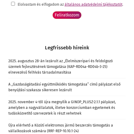
Elolvastam és elfogadom az
általános adatvédelmi tájékoztatót
.
Legfrissebb híreink
2025. augusztus 28-án lezárult az „Élelmiszeripari és feldolgozó
üzemek fejlesztésének támogatása (KAP-RD04a-RD04b-3-25)
elnevezésű felhívás társadalmasítása
A „Gazdaságátadási együttműködés támogatása” című pályázat első
benyújtási szakasza sikeresen lezárult
2025. november 4-től újra megnyílik a GINOP_PLUSZ-2.1.1 pályázat,
amelyben a nagyvállalatok, illetve konzorciumban egyetemek és
tudásközvetítő szervezetek is részt vehetnek
Újra elérhető a Közúti elektromos jármű beszerzés támogatás a
vállalkozások számára (RRF-REP-10.10.1-24)