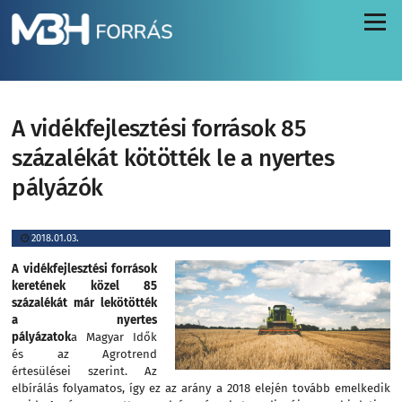
Menü
A vidékfejlesztési források 85
százalékát kötötték le a nyertes
pályázók
2018.01.03.
A vidékfejlesztési források
keretének közel 85
százalékát már lekötötték
a nyertes
pályázatok
a Magyar Idők
és az Agrotrend
értesülései szerint. Az
elbírálás folyamatos, így ez az arány a 2018 elején tovább emelkedik