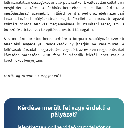
felhasználatlan összegeket önálló pályázatként, változatlan céllal újra
meghirdeti a tárca. A felhívás keretében 30 milliárd forintra a
mezőgazdasági üzemek, 5 milliárd forintra pedig az élelmiszeripari
kisvállalkozások pályázhatnak majd. Emellett a borászati ágazat
számára fontos felhívás megjelenésére is számítani lehet, ami a
borszőlő-ültetvények telepítését hivatott támogatni.
A 4 milliárd forintos keret terhére a borpiaci szabályozás szerinti
telepítési engedéllyel rendelkezők nyújthatják be kérelmüket. A
felhívások társadalmi egyeztetése véget ért, az év eleji megjelenésüket
követően várhatóan 2018. február második felétől lehet majd a
kérelmeket benyújtani.
Forrás: agrotrend.hu, Magyar Idők
Kérdése merült fel vagy érdekli a
pályázat?
Jelentkezzen online videó vagy telefonos