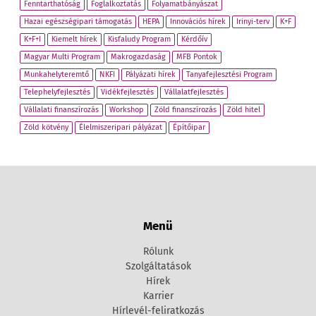
Fenntarthatóság
Foglalkoztatás
Folyamatbányászat
Hazai egészségipari támogatás
HEPA
Innovációs hírek
Irinyi-terv
K+F
K+F+I
Kiemelt hírek
Kisfaludy Program
Kérdőív
Magyar Multi Program
Makrogazdaság
MFB Pontok
Munkahelyteremtő
NKFI
Pályázati hírek
Tanyafejlesztési Program
Telephelyfejlesztés
Vidékfejlesztés
Vállalatfejlesztés
Vállalati finanszírozás
Workshop
Zöld finanszírozás
Zöld hitel
Zöld kötvény
Élelmiszeripari pályázat
Építőipar
Menü
Rólunk
Szolgáltatások
Hírek
Karrier
Hírlevél-feliratkozás