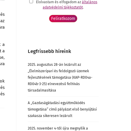
Elolvastam és elfogadom az
általános
adatvédelmi tájékoztatót
.
és
 az
ára
t a
t a
Legfrissebb híreink
se,
sra
2025. augusztus 28-án lezárult az
„Élelmiszeripari és feldolgozó üzemek
fejlesztésének támogatása (KAP-RD04a-
sok
RD04b-3-25) elnevezésű felhívás
 és
társadalmasítása
dés
A „Gazdaságátadási együttműködés
támogatása” című pályázat első benyújtási
szakasza sikeresen lezárult
2025. november 4-től újra megnyílik a