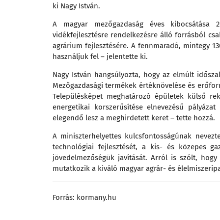
ki Nagy István.
A magyar mezőgazdaság éves kibocsátása 26
vidékfejlesztésre rendelkezésre álló forrásból cs
agrárium fejlesztésére. A fennmaradó, mintegy 130
használjuk fel – jelentette ki.
Nagy István hangsúlyozta, hogy az elmúlt időszak
Mezőgazdasági termékek értéknövelése és erőforr
Településképet meghatározó épületek külső rekon
energetikai korszerűsítése elnevezésű pályázat 
elegendő lesz a meghirdetett keret – tette hozzá.
A miniszterhelyettes kulcsfontosságúnak nevezt
technológiai fejlesztését, a kis- és közepes 
jövedelmezőségük javítását. Arról is szólt, hog
mutatkozik a kiváló magyar agrár- és élelmiszeripa
Forrás:
kormany.hu