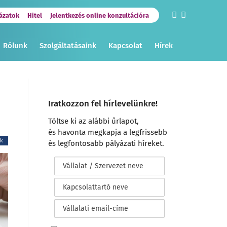
ázatok
Hitel
Jelentkezés online konzultációra
Rólunk
Szolgáltatásaink
Kapcsolat
Hírek
Iratkozzon fel hírlevelünkre!
Töltse ki az alábbi űrlapot,
és havonta megkapja a legfrissebb
ek
és legfontosabb pályázati híreket.