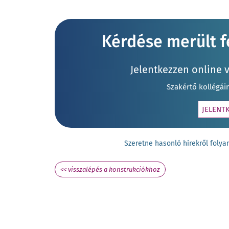
Kérdése merült fe
Jelentkezzen online 
Szakértő kollégái
JELENT
Szeretne hasonló hírekről fol
<< visszalépés a konstrukciókhoz