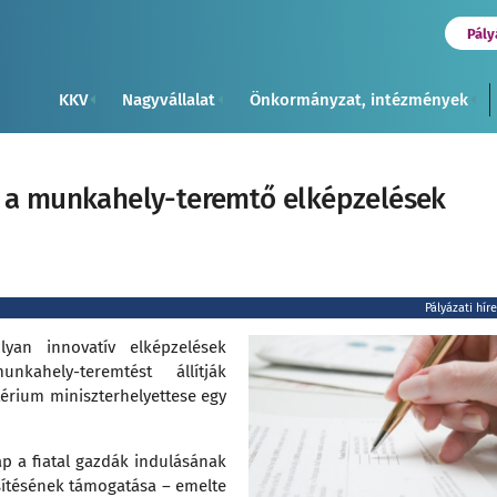
Pály
KKV
Nagyvállalat
Önkormányzat, intézmények
n a munkahely-teremtő elképzelések
Pályázati hír
lyan innovatív elképzelések
kahely-teremtést állítják
érium miniszterhelyettese egy
p a fiatal gazdák indulásának
ősítésének támogatása – emelte