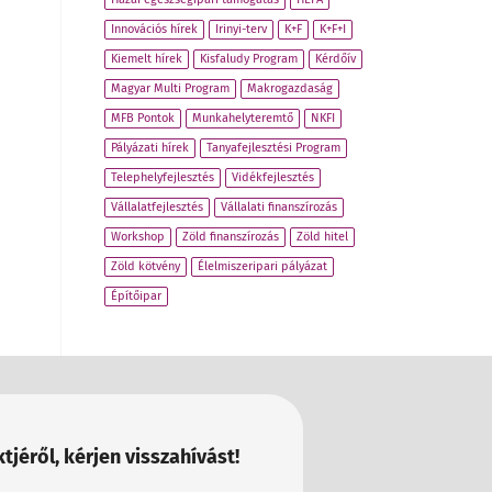
Innovációs hírek
Irinyi-terv
K+F
K+F+I
Kiemelt hírek
Kisfaludy Program
Kérdőív
Magyar Multi Program
Makrogazdaság
MFB Pontok
Munkahelyteremtő
NKFI
Pályázati hírek
Tanyafejlesztési Program
Telephelyfejlesztés
Vidékfejlesztés
Vállalatfejlesztés
Vállalati finanszírozás
Workshop
Zöld finanszírozás
Zöld hitel
Zöld kötvény
Élelmiszeripari pályázat
Építőipar
tjéről, kérjen visszahívást!