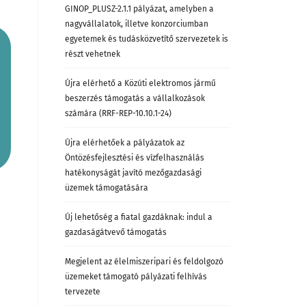
GINOP_PLUSZ-2.1.1 pályázat, amelyben a
nagyvállalatok, illetve konzorciumban
egyetemek és tudásközvetítő szervezetek is
részt vehetnek
Újra elérhető a Közúti elektromos jármű
beszerzés támogatás a vállalkozások
számára (RRF-REP-10.10.1-24)
Újra elérhetőek a pályázatok az
Öntözésfejlesztési és vízfelhasználás
hatékonyságát javító mezőgazdasági
üzemek támogatására
Új lehetőség a fiatal gazdáknak: indul a
gazdaságátvevő támogatás
Megjelent az élelmiszeripari és feldolgozó
üzemeket támogató pályázati felhívás
tervezete