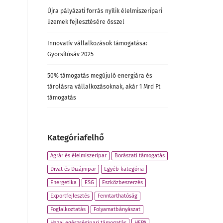
Újra pályázati forrás nyílik élelmiszeripari
üzemek fejlesztésére ősszel
Innovatív vállalkozások támogatása:
Gyorsítósáv 2025
50% támogatás megújuló energiára és
tárolásra vállalkozásoknak, akár 1 Mrd Ft
támogatás
Kategóriafelhő
Agrár és élelmiszeripar
Borászati támogatás
Divat és Dizájnipar
Egyéb kategória
Energetika
ESG
Eszközbeszerzés
Exportfejlesztés
Fenntarthatóság
Foglalkoztatás
Folyamatbányászat
Hazai egészségipari támogatás
HEPA