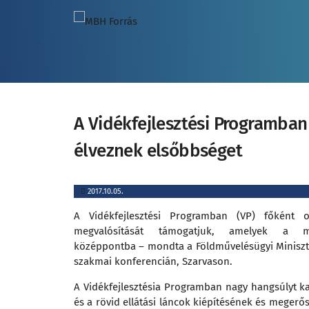
A Vidékfejlesztési Programba
élveznek elsőbbséget
2017.10.05.
A Vidékfejlesztési Programban (VP) főként o
megvalósítását támogatjuk, amelyek a mun
középpontba – mondta a Földművelésügyi Miniszt
szakmai konferencián, Szarvason.
A Vidékfejlesztésia Programban nagy hangsúlyt ka
és a rövid ellátási láncok kiépítésének és meger