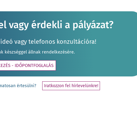
l vagy érdekli a pályázat?
videó vagy telefonos konzultációra!
nk készséggel állnak rendelkezésére.
KEZÉS - IDŐPONTFOGLALÁS
yamatosan értesülni?
Iratkozzon fel hírlevelünkre!