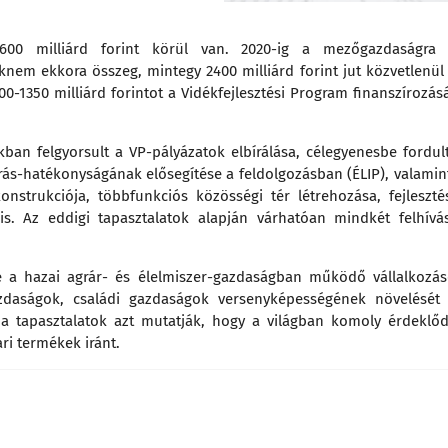
00 milliárd forint körül van. 2020-ig a mezőgazdaságra 
aknem ekkora összeg, mintegy 2400 milliárd forint jut közvetlenül
0-1350 milliárd forintot a Vidékfejlesztési Program finanszírozás
ban felgyorsult a VP-pályázatok elbírálása, célegyenesbe fordul
ás-hatékonyságának elősegítése a feldolgozásban (ÉLIP), valamin
strukciója, többfunkciós közösségi tér létrehozása, fejleszté
is. Az eddigi tapasztalatok alapján várhatóan mindkét felhívá
e a hazai agrár- és élelmiszer-gazdaságban működő vállalkozá
gazdaságok, családi gazdaságok versenyképességének növelését
y a tapasztalatok azt mutatják, hogy a világban komoly érdeklő
ri termékek iránt.