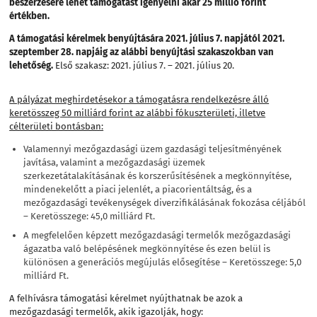
beszerzésére lehet támogatást igényelni akár 25 millió forint
értékben.
A támogatási kérelmek benyújtására 2021. július 7. napjától 2021.
szeptember 28. napjáig az alábbi benyújtási szakaszokban van
lehetőség.
Első szakasz: 2021. július 7. – 2021. július 20.
A pályázat meghirdetésekor a támogatásra rendelkezésre álló
keretösszeg 50 milliárd forint az alábbi fókuszterületi, illetve
célterületi bontásban:
Valamennyi mezőgazdasági üzem gazdasági teljesítményének
javítása, valamint a mezőgazdasági üzemek
szerkezetátalakításának és korszerűsítésének a megkönnyítése,
mindenekelőtt a piaci jelenlét, a piacorientáltság, és a
mezőgazdasági tevékenységek diverzifikálásának fokozása céljából
– Keretösszege: 45,0 milliárd Ft.
A megfelelően képzett mezőgazdasági termelők mezőgazdasági
ágazatba való belépésének megkönnyítése és ezen belül is
különösen a generációs megújulás elősegítése – Keretösszege: 5,0
milliárd Ft.
A felhívásra támogatási kérelmet nyújthatnak be azok a
mezőgazdasági termelők, akik igazolják, hogy: