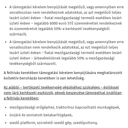
A támogatási kérelem benyújtását megelőző, vagy amennyiben erre
vonatkozóan nem rendelkeznek adatokkal, az azt megelőző teljes
lezárt üzleti évben – fiatal mezőgazdasági termelő esetében lezárt
üzleti évben – legalább 6000 euró STÉ üzemmérettel rendelkeznek
és üzemméretük legalább 50%-a kertészeti tevékenységből
származik.
A támogatási kérelem benyújtását megelőző, vagy amennyiben erre
vonatkozóan nem rendelkezik adatokkal, az ezt megelőző teljes
lezárt üzleti évben – fiatal mezőgazdasági termelő esetében lezárt
üzleti évben – árbevételüknek legalább 50%-a mezőgazdasági
tevékenységből származott.
A felhívás keretében támogatási kérelem benyújtására meghatározott
kollektív beruházás keretében is van lehetőség.
Az alábbi – kertészeti tevékenység végzéséhez szükséges – építéssel
nem járó kertészeti eszközök, gépek beszerzése támogathat önállóan
a felhívás keretében:
mezőgazdasági erőgéphez, traktorhoz kapcsolható munkagépek,
önjáró és vontatott betakarítógépek,
szedő platform, szüretelő-szedő gép, szedőputtony,