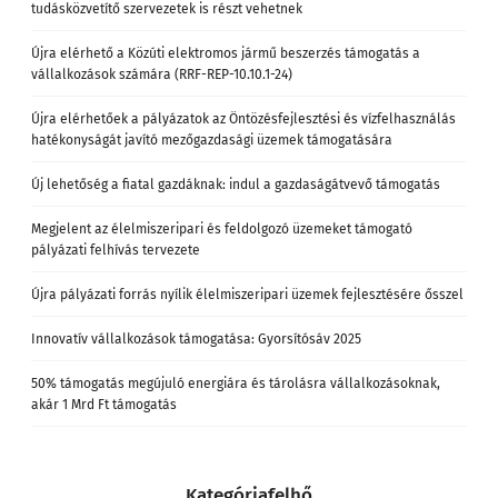
tudásközvetítő szervezetek is részt vehetnek
Újra elérhető a Közúti elektromos jármű beszerzés támogatás a
vállalkozások számára (RRF-REP-10.10.1-24)
Újra elérhetőek a pályázatok az Öntözésfejlesztési és vízfelhasználás
hatékonyságát javító mezőgazdasági üzemek támogatására
Új lehetőség a fiatal gazdáknak: indul a gazdaságátvevő támogatás
Megjelent az élelmiszeripari és feldolgozó üzemeket támogató
pályázati felhívás tervezete
Újra pályázati forrás nyílik élelmiszeripari üzemek fejlesztésére ősszel
Innovatív vállalkozások támogatása: Gyorsítósáv 2025
50% támogatás megújuló energiára és tárolásra vállalkozásoknak,
akár 1 Mrd Ft támogatás
Kategóriafelhő