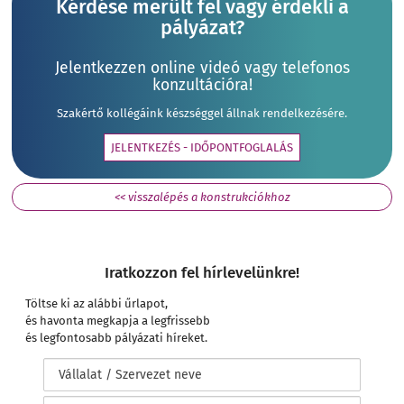
Kérdése merült fel vagy érdekli a
pályázat?
Jelentkezzen online videó vagy telefonos
konzultációra!
Szakértő kollégáink készséggel állnak rendelkezésére.
JELENTKEZÉS - IDŐPONTFOGLALÁS
<< visszalépés a konstrukciókhoz
Iratkozzon fel hírlevelünkre!
Töltse ki az alábbi űrlapot,
és havonta megkapja a legfrissebb
és legfontosabb pályázati híreket.