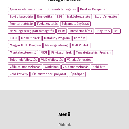
Agrár és élelmiszeripar
Borászati támogatás
Divat és Dizájnipar
Egyéb kategória
Energetika
ESG
Eszközbeszerzés
Exportfejlesztés
Fenntarthatóság
Foglalkoztatás
Folyamatbányászat
Hazai egészségipari támogatás
HEPA
Innovációs hírek
Irinyi-terv
K+F
K+F+I
Kiemelt hírek
Kisfaludy Program
Kérdőív
Magyar Multi Program
Makrogazdaság
MFB Pontok
Munkahelyteremtő
NKFI
Pályázati hírek
Tanyafejlesztési Program
Telephelyfejlesztés
Vidékfejlesztés
Vállalatfejlesztés
Vállalati finanszírozás
Workshop
Zöld finanszírozás
Zöld hitel
Zöld kötvény
Élelmiszeripari pályázat
Építőipar
Menü
Rólunk