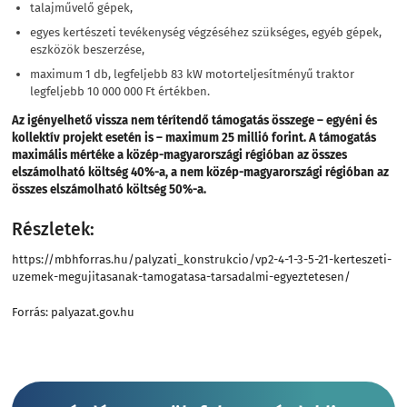
talajművelő gépek,
egyes kertészeti tevékenység végzéséhez szükséges, egyéb gépek,
eszközök beszerzése,
maximum 1 db, legfeljebb 83 kW motorteljesítményű traktor
legfeljebb 10 000 000 Ft értékben.
Az igényelhető vissza nem térítendő támogatás összege – egyéni és
kollektív projekt esetén is – maximum 25 millió forint. A támogatás
maximális mértéke a közép-magyarországi régióban az összes
elszámolható költség 40%-a, a nem közép-magyarországi régióban az
összes elszámolható költség 50%-a.
Részletek:
https://mbhforras.hu/palyzati_konstrukcio/vp2-4-1-3-5-21-kerteszeti-
uzemek-megujitasanak-tamogatasa-tarsadalmi-egyeztetesen/
Forrás:
palyazat.gov.hu