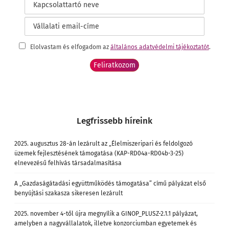
Elolvastam és elfogadom az
általános adatvédelmi tájékoztatót
.
Legfrissebb híreink
2025. augusztus 28-án lezárult az „Élelmiszeripari és feldolgozó
üzemek fejlesztésének támogatása (KAP-RD04a-RD04b-3-25)
elnevezésű felhívás társadalmasítása
A „Gazdaságátadási együttműködés támogatása” című pályázat első
benyújtási szakasza sikeresen lezárult
2025. november 4-től újra megnyílik a GINOP_PLUSZ-2.1.1 pályázat,
amelyben a nagyvállalatok, illetve konzorciumban egyetemek és