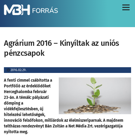
Menü
Agrárium 2016 – Kinyíltak az uniós
pénzcsapok
2016.02.29.
A fenti címmel csábította a
Portfólió az érdeklődőket
Herceghalomba február
23-án. A témák: pályázati
dömping a
vidékfejlesztésben, új
hitelezési lehetőségek,
innováció felsőfokon, milliárdok az élelmiszeriparnak. A majdnem
teltházas rendezvényt Bán Zoltán a Net Média Zrt. vezérigazgatója
nyitotta meg.