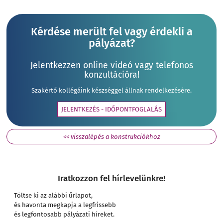
Kérdése merült fel vagy érdekli a
pályázat?
Jelentkezzen online videó vagy telefonos
konzultációra!
Szakértő kollégáink készséggel állnak rendelkezésére.
JELENTKEZÉS - IDŐPONTFOGLALÁS
<< visszalépés a konstrukciókhoz
Iratkozzon fel hírlevelünkre!
Töltse ki az alábbi űrlapot,
és havonta megkapja a legfrissebb
és legfontosabb pályázati híreket.