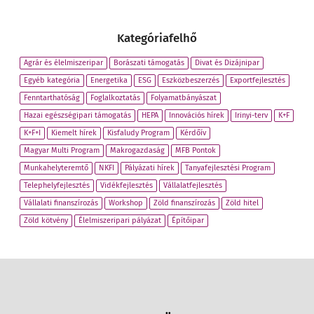
Kategóriafelhő
Agrár és élelmiszeripar
Borászati támogatás
Divat és Dizájnipar
Egyéb kategória
Energetika
ESG
Eszközbeszerzés
Exportfejlesztés
Fenntarthatóság
Foglalkoztatás
Folyamatbányászat
Hazai egészségipari támogatás
HEPA
Innovációs hírek
Irinyi-terv
K+F
K+F+I
Kiemelt hírek
Kisfaludy Program
Kérdőív
Magyar Multi Program
Makrogazdaság
MFB Pontok
Munkahelyteremtő
NKFI
Pályázati hírek
Tanyafejlesztési Program
Telephelyfejlesztés
Vidékfejlesztés
Vállalatfejlesztés
Vállalati finanszírozás
Workshop
Zöld finanszírozás
Zöld hitel
Zöld kötvény
Élelmiszeripari pályázat
Építőipar