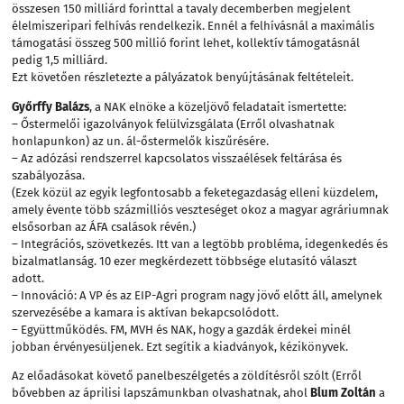
összesen 150 milliárd forinttal a tavaly decemberben megjelent
élelmiszeripari felhívás rendelkezik. Ennél a felhívásnál a maximális
támogatási összeg 500 millió forint lehet, kollektív támogatásnál
pedig 1,5 milliárd.
Ezt követően részletezte a pályázatok benyújtásának feltételeit.
Győrffy Balázs
, a NAK elnöke a közeljövő feladatait ismertette:
– Őstermelői igazolványok felülvizsgálata (Erről olvashatnak
honlapunkon) az un. ál-őstermelők kiszűrésére.
– Az adózási rendszerrel kapcsolatos visszaélések feltárása és
szabályozása.
(Ezek közül az egyik legfontosabb a feketegazdaság elleni küzdelem,
amely évente több százmilliós veszteséget okoz a magyar agráriumnak
elsősorban az ÁFA csalások révén.)
– Integrációs, szövetkezés. Itt van a legtöbb probléma, idegenkedés és
bizalmatlanság. 10 ezer megkérdezett többsége elutasító választ
adott.
– Innováció: A VP és az EIP-Agri program nagy jövő előtt áll, amelynek
szervezésébe a kamara is aktívan bekapcsolódott.
– Együttműködés. FM, MVH és NAK, hogy a gazdák érdekei minél
jobban érvényesüljenek. Ezt segítik a kiadványok, kézikönyvek.
Az előadásokat követő panelbeszélgetés a zöldítésről szólt (Erről
bővebben az áprilisi lapszámunkban olvashatnak, ahol
Blum Zoltán
a