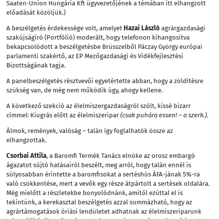
Saaten-Union Hungária Kft ügyvezetőjének a témában itt elhangzott
előadását közöljük.)
A beszélgetés érdekessége volt, amelyet
Hazai László
agrárgazdasági
szakújságíró (Portfólió) moderált, hogy telefonon kihangosítva
bekapcsolódott a beszélgetésbe Brüsszelből Páczay György európai
parlamenti szakértő, az EP Mezőgazdasági és Vidékfejlesztési
Bizottságának tagja.
A panelbeszélgetés résztvevői egyetértette abban, hogy a zöldítésre
szükség van, de még nem működik úgy, ahogy kellene.
A következő szekció az élelmiszergazdaságról szólt, kissé bizarr
címmel: Kiugrás előtt az élelmiszeripar
(csak puhára essen! – a szerk.)
.
Álmok, remények, valóság – talán így foglalhatók össze az
elhangzottak.
Csorbai Attila
, a Baromfi Termék Tanács elnöke az orosz embargó
ágazatot sújtó hatásairól beszélt, meg arról, hogy talán ennél is
súlyosabban érintette a baromfisokat a sertéshús ÁFA-jának 5%-ra
való csökkentése, mert a vevők egy része átpártolt a sertések oldalára.
Még mielőtt a részletekbe bonyolódnánk, amitől ezúttal el is
tekintünk, a kerekasztal beszélgetés azzal summázható, hogy az
agrártámogatások óriási lendületet adhatnak az élelmiszeriparunk