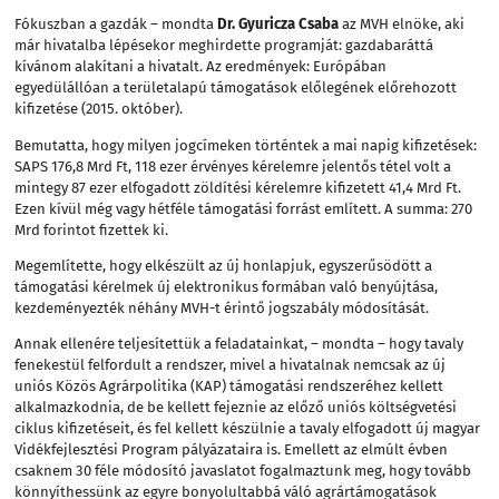
Fókuszban a gazdák – mondta
Dr. Gyuricza Csaba
az MVH elnöke, aki
már hivatalba lépésekor meghirdette programját: gazdabaráttá
kívánom alakítani a hivatalt. Az eredmények: Európában
egyedülállóan a területalapú támogatások előlegének előrehozott
kifizetése (2015. október).
Bemutatta, hogy milyen jogcímeken történtek a mai napig kifizetések:
SAPS 176,8 Mrd Ft, 118 ezer érvényes kérelemre jelentős tétel volt a
mintegy 87 ezer elfogadott zöldítési kérelemre kifizetett 41,4 Mrd Ft.
Ezen kívül még vagy hétféle támogatási forrást említett. A summa: 270
Mrd forintot fizettek ki.
Megemlítette, hogy elkészült az új honlapjuk, egyszerűsödött a
támogatási kérelmek új elektronikus formában való benyújtása,
kezdeményezték néhány MVH-t érintő jogszabály módosítását.
Annak ellenére teljesítettük a feladatainkat, – mondta – hogy tavaly
fenekestül felfordult a rendszer, mivel a hivatalnak nemcsak az új
uniós Közös Agrárpolitika (KAP) támogatási rendszeréhez kellett
alkalmazkodnia, de be kellett fejeznie az előző uniós költségvetési
ciklus kifizetéseit, és fel kellett készülnie a tavaly elfogadott új magyar
Vidékfejlesztési Program pályázataira is. Emellett az elmúlt évben
csaknem 30 féle módosító javaslatot fogalmaztunk meg, hogy tovább
könnyíthessünk az egyre bonyolultabbá váló agrártámogatások