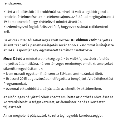
rendszerén.
Kitért a zöldítés körüli problémákra, mivel itt volt a legtöbb gond a
rendelet értelmezése tekintetében: sajnos, az EU által megfogalmazott
19 komponensből egy kivételével mindet átvettük.
Kezdeményezni fogjuk Brüsszel felé, hogy ezek számát csökkenteni
kell.
De ez csak 2017-től lehetséges szólt közbe
Dr. Feldman Zsolt
helyettes
államtitkár, aki a panelbeszélgetés során több alkalommal is kifejtette
az FM álláspontját egy-egy felvetett témához csatlakozva.
Mezei Dávid
a miniszterelnökség agrár- és vidékfejlesztésért felelős
helyettes államtitkára, három lényeges eredményt emelt ki, amelyeket
sikerült megvalósítaniuk:
– Nem maradt egyetlen fillér sem az EU-ban, ami hazánkat illeti.
– Brüsszel 2015 augusztusában elfogadta a benyújtott Vidékfejlesztési
Programunkat.
– Azonnal elkezdődött a pályáztatás az elmúlt év októberében.
Az elsődleges pályázati célok között említette az öntözés növelését és
korszerűsítését, a trágyakezelést, az élelmiszeripar és a kertészet
fejlesztését.
A már megjelent pályázatok közül a legnagyobb keretösszeggel,