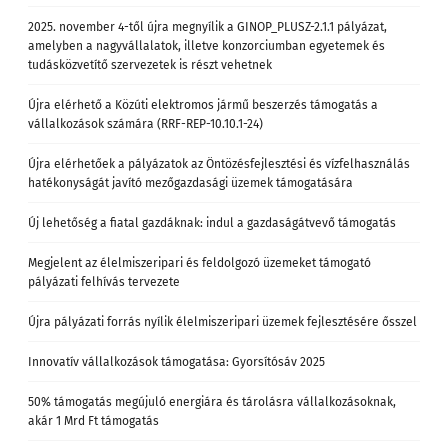
2025. november 4-től újra megnyílik a GINOP_PLUSZ-2.1.1 pályázat,
amelyben a nagyvállalatok, illetve konzorciumban egyetemek és
tudásközvetítő szervezetek is részt vehetnek
Újra elérhető a Közúti elektromos jármű beszerzés támogatás a
vállalkozások számára (RRF-REP-10.10.1-24)
Újra elérhetőek a pályázatok az Öntözésfejlesztési és vízfelhasználás
hatékonyságát javító mezőgazdasági üzemek támogatására
Új lehetőség a fiatal gazdáknak: indul a gazdaságátvevő támogatás
Megjelent az élelmiszeripari és feldolgozó üzemeket támogató
pályázati felhívás tervezete
Újra pályázati forrás nyílik élelmiszeripari üzemek fejlesztésére ősszel
Innovatív vállalkozások támogatása: Gyorsítósáv 2025
50% támogatás megújuló energiára és tárolásra vállalkozásoknak,
akár 1 Mrd Ft támogatás