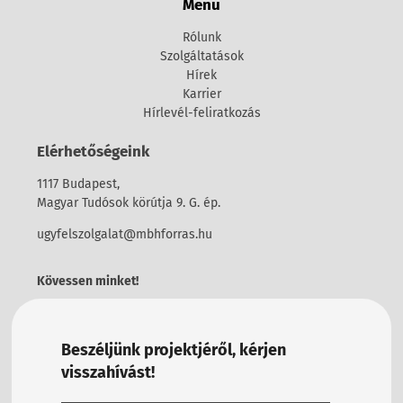
Menü
Rólunk
Szolgáltatások
Hírek
Karrier
Hírlevél-feliratkozás
Elérhetőségeink
1117 Budapest,
Magyar Tudósok körútja 9. G. ép.
ugyfelszolgalat@mbhforras.hu
Kövessen minket!
Beszéljünk projektjéről, kérjen
visszahívást!