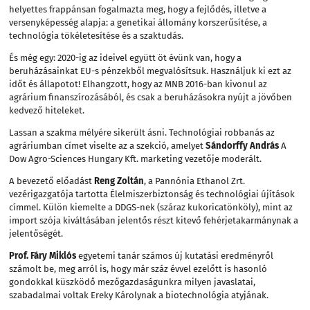
helyettes frappánsan fogalmazta meg, hogy a fejlődés, illetve a
versenyképesség alapja: a genetikai állomány korszerűsítése, a
technológia tökéletesítése és a szaktudás.
És még egy: 2020-ig az ideivel együtt öt évünk van, hogy a
beruházásainkat EU-s pénzekből megvalósítsuk. Használjuk ki ezt az
időt és állapotot! Elhangzott, hogy az MNB 2016-ban kivonul az
agrárium finanszírozásából, és csak a beruházásokra nyújt a jövőben
kedvező hiteleket.
Lassan a szakma mélyére sikerült ásni. Technológiai robbanás az
agráriumban címet viselte az a szekció, amelyet
Sándorffy András
A
Dow Agro-Sciences Hungary Kft. marketing vezetője moderált.
A bevezető előadást
Reng Zoltán
, a Pannónia Ethanol Zrt.
vezérigazgatója tartotta Élelmiszerbiztonság és technológiai újítások
címmel. Külön kiemelte a DDGS-nek (száraz kukoricatönköly), mint az
import szója kiváltásában jelentős részt kitevő fehérjetakarmánynak a
jelentőségét.
Prof. Fáry Miklós
egyetemi tanár számos új kutatási eredményről
számolt be, meg arról is, hogy már száz évvel ezelőtt is hasonló
gondokkal küszködő mezőgazdaságunkra milyen javaslatai,
szabadalmai voltak Ereky Károlynak a biotechnológia atyjának.