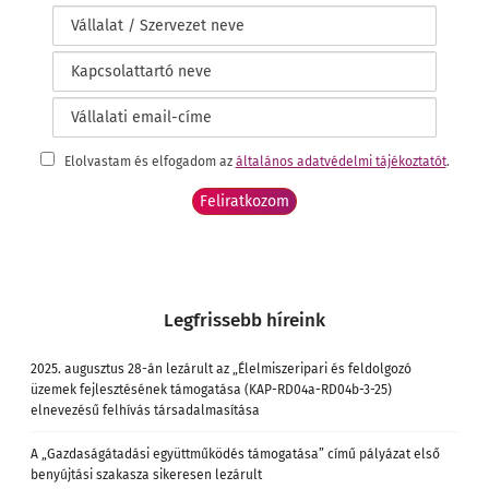
Elolvastam és elfogadom az
általános adatvédelmi tájékoztatót
.
Legfrissebb híreink
2025. augusztus 28-án lezárult az „Élelmiszeripari és feldolgozó
üzemek fejlesztésének támogatása (KAP-RD04a-RD04b-3-25)
elnevezésű felhívás társadalmasítása
A „Gazdaságátadási együttműködés támogatása” című pályázat első
benyújtási szakasza sikeresen lezárult