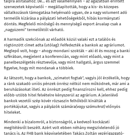
talpra állításához. De… és azt valamennyien – az ágazatban érintett
szervezetek képviselői – megállapították, hogy a kis- és közepes
vállalkozások támogatása helyénvaló ugyan, de a nagy volument adó
termelők kizárása a pályázati lehetőségekből, hibás kormányzati
döntés. Megfelelő minőségű és mennyiségű export árualap csak a
„nagyüzemi” termelőktől várható.
A harmadik szekciónak az előadók közül valaki ezt a találós és
rögtönzött címet adta (utólag): Felfedezték a bankok az agráriumot.
Meglepő volt, hogy – ahogy mondani szokták – aki él és mozog a banki
szférában, megjelent a konferencián, vagy mint előadó, vagy mint a
panelbeszélgetés résztvevője, vagy mint hallgató, árgus szemmel
figyelve, hogy mit mondanak a többiek.
Az látszott, hogy a bankok, „szimatot fogtak”, vagyis jól érzékelik, hogy
a ránk szakadó uniós pénzek önrész nélkül nem működnek, már ami a
beruházásokat illeti. Az önrészt pedig finanszírozni kell, ehhez pedig
előbb-utóbb hitel felvételre kényszerül az agrárium. A jelenlévő
bankok vezetői szép kövér rózsaszín felhőkből kínálták a
portékájukat, vagyis a pályázók számára
(vagy számukra!)
előnyös
hiteleket.
Mindenki a bizalomról, a biztonságról, a kedvező kockázati
megítélésről beszélt. Azért volt ebben néhány megszívlelendő jó
tanács is. Az FHB bank képviseletében Takács Zoltán vezérigazgató-