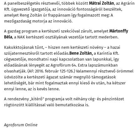
A panelbeszélgetés résztvevői, többek között
Mátrai Zoltán
, az Agrárin
Kft. ügyvezető igazgatója, az innováció fontosságáról beszéltek,
amelyet Reng Zoltán úr frappánsam így fogalmazott meg: A
mezőgazdaság motorja az innováció.
A gazdag program a kertészeti szekcióval zárult, amelyet
Mártonffy
Béla
, a NAK kertészeti osztályának vezetője tartott mederben.
Kakukktojásnak tűnt, – hiszen nem kertészeti növény – a hazai
szójatermesztésről tartott előadás.
Bene Zoltán,
a Karintia Kft.
cégvezetője, mondhatni napi kapcsolatban van lapunkkal, így
előadásának lényegét az Agrofórum 64. Extra lapszámunkban
olvashatják. (AF: 2016. február 125-126.) Valamennyi résztvevő örömmel
üdvözölte a kertészeti ágazat számár megnyíló támogatások
lehetőségét, bár mint fogalmaztak ennyi kieső év után, ha kétszer
ennyi lenne, az is kevés lenne.
A rendezvény „kitérő” programja volt néhány cég- és pénzintézet
rögtönzött kiállítással való bemutatkozása is.
Agroforum Online