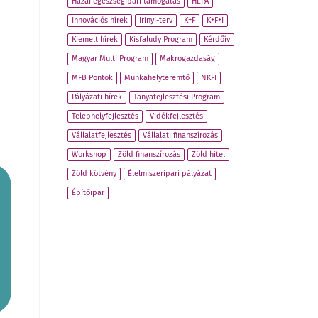
Hazai egészségipari támogatás
HEPA
Innovációs hírek
Irinyi-terv
K+F
K+F+I
Kiemelt hírek
Kisfaludy Program
Kérdőív
Magyar Multi Program
Makrogazdaság
MFB Pontok
Munkahelyteremtő
NKFI
Pályázati hírek
Tanyafejlesztési Program
Telephelyfejlesztés
Vidékfejlesztés
Vállalatfejlesztés
Vállalati finanszírozás
Workshop
Zöld finanszírozás
Zöld hitel
Zöld kötvény
Élelmiszeripari pályázat
Építőipar