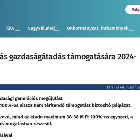
Pály
KKV
Nagyvállalat
Önkormányzat, intézmények
ás gazdaságátadás támogatására 2024-
Agrár és élelmiszerip
dasági generációs megújulást
t 100%-os vissza nem térítendő támogatást biztosító pályázat.
tvevő, mind az átadó maximum 38-38 M Ft 100%-os egyszeri, a
nytámogatásban részesül.
ásával