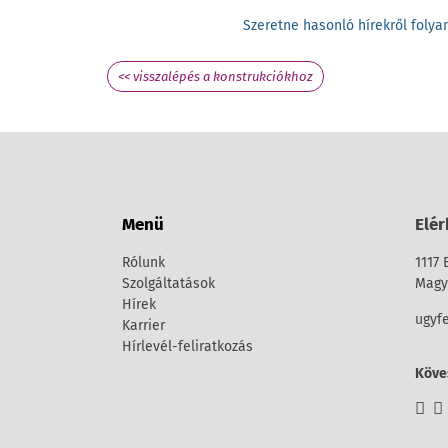
Szeretne hasonló hírekről fol
<< visszalépés a konstrukciókhoz
Menü
Elér
Rólunk
1117 
Szolgáltatások
Magya
Hírek
ugyf
Karrier
Hírlevél-feliratkozás
Köve