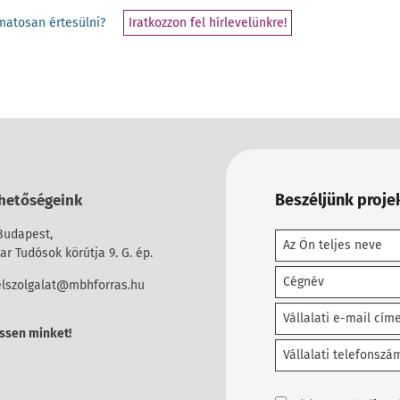
yamatosan értesülni?
Iratkozzon fel hírlevelünkre!
Beszéljünk projek
hetőségeink
Budapest,
r Tudósok körútja 9. G. ép.
elszolgalat@mbhforras.hu
ssen minket!