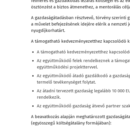
felmérés és gazdálkodás lezárás költségei és az é
ösztönzést a biztos átmenethez, a mentorálás célj
A gazdaságátadásban résztvevő, törvény szerinti 
a művelet befejezésének idejére elérik a nemzeti
nyugdíjkorhatárt.
A támogatható kedvezményezetthez kapcsolódó kon
A támogatható kedvezményezetthez kapcsolódó 
Az együttműködő felek rendelkeznek a támogat
együttműködési projekttervvel.
Az együttműködő átadó gazdálkodó a gazdaság
termelő tevékenységet folytat.
Az átadni tervezett gazdaság legalább 10 000 
rendelkezik.
Az együttműködő gazdaság átvevő partner szaki
A beavatkozás alapján meghatározott gazdaságáta
(egyösszegű költségátalány formájában):