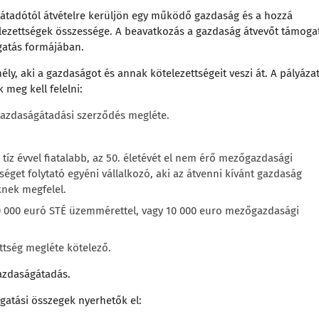
 átadótól átvételre kerüljön egy működő gazdaság és a hozzá
elezettségek összessége. A beavatkozás a gazdaság átvevőt támoga
gatás formájában.
ly, aki a gazdaságot és annak kötelezettségeit veszi át. A pályáza
meg kell felelni:
gazdaságátadási szerződés megléte.
íz évvel fiatalabb, az 50. életévét el nem érő mezőgazdasági
get folytató egyéni vállalkozó, aki az átvenni kívánt gazdaság
knek megfelel.
000 euró STÉ üzemmérettel, vagy 10 000 euro mezőgazdasági
ttség megléte kötelező.
gazdaságátadás.
gatási összegek nyerhetők el: