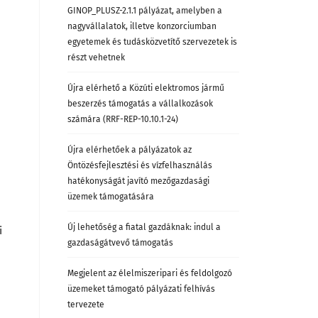
GINOP_PLUSZ-2.1.1 pályázat, amelyben a
nagyvállalatok, illetve konzorciumban
egyetemek és tudásközvetítő szervezetek is
részt vehetnek
Újra elérhető a Közúti elektromos jármű
beszerzés támogatás a vállalkozások
számára (RRF-REP-10.10.1-24)
Újra elérhetőek a pályázatok az
Öntözésfejlesztési és vízfelhasználás
hatékonyságát javító mezőgazdasági
üzemek támogatására
Új lehetőség a fiatal gazdáknak: indul a
i
gazdaságátvevő támogatás
Megjelent az élelmiszeripari és feldolgozó
üzemeket támogató pályázati felhívás
tervezete