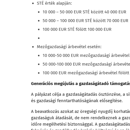
STÉ érték alapján:
10 000 – 50 000 EUR STÉ között 40 000 EUR
50 000 – 100 000 EUR STÉ között 70 000 EUR
100 000 EUR STÉ fölött 100 000 EUR
Mezőgazdasági árbevétel esetén:
10 000-50 000 EUR mezőgazdasági árbevétel
50 000-100 000 EUR mezőgazdasági árbevéte
100 000 EUR mezőgazdasági árbevétel fölött
Generációs megújulás a gazdaságátadó támogatá
A pályázat célja a gazdaságátadás ösztönzése, a s
és gazdasági fenntarthatóságának elősegítése.
A beavatkozás azokat az öregségi nyugdíj korhatár
gazdaságuk átadását, de nem rendelkeznek a gazdá
időre megélhetési biztonsággal. A gazdaságátadá