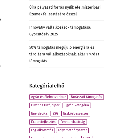
Újra pályázati forrás nyílik élelmiszeripari
üzemek fejlesztésére ősszel
y
Innovatív vállalkozások támogatása:
Gyorsítósáv 2025
50% támogatás megújuló energiára és
tárolásra vállalkozásoknak, akár 1 Mrd Ft
támogatás
,
Kategóriafelhő
Agrár és élelmiszeripar
Borászati támogatás
Divat és Dizájnipar
Egyéb kategória
Energetika
ESG
Eszközbeszerzés
Exportfejlesztés
Fenntarthatóság
Foglalkoztatás
Folyamatbányászat