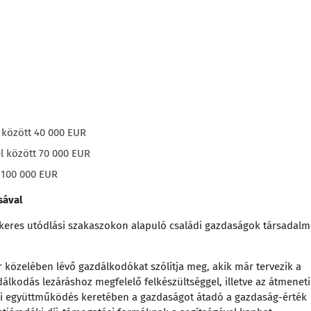
 között 40 000 EUR
l között 70 000 EUR
 100 000 EUR
sával
ikeres utódlási szakaszokon alapuló családi gazdaságok társadalm
 közelében lévő gazdálkodókat szólítja meg, akik már tervezik a
lkodás lezáráshoz megfelelő felkészültséggel, illetve az átmeneti
si együttműködés keretében a gazdaságot átadó a gazdaság-érték