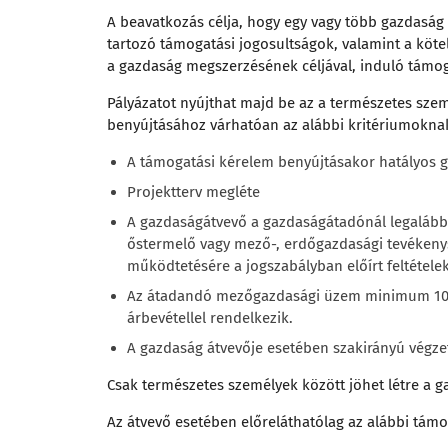
A beavatkozás célja, hogy egy vagy több gazdaság
tartozó támogatási jogosultságok, valamint a köt
a gazdaság megszerzésének céljával, induló támo
Pályázatot nyújthat majd be az a természetes szemé
benyújtásához várhatóan az alábbi kritériumoknak 
A támogatási kérelem benyújtásakor hatályos 
Projektterv megléte
A gazdaságátvevő a gazdaságátadónál legalább t
őstermelő vagy mező-, erdőgazdasági tevékenysé
működtetésére a jogszabályban előírt feltétele
Az átadandó mezőgazdasági üzem minimum 10 
árbevétellel rendelkezik.
A gazdaság átvevője esetében szakirányú végze
Csak természetes személyek között jöhet létre a 
Az átvevő esetében előreláthatólag az alábbi támo