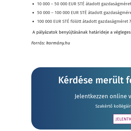
10 000 – 50 000 EUR STÉ átadott gazdaságméret
50 000 – 100 000 EUR STÉ átadott gazdaságmére
100 000 EUR STÉ fölött átadott gazdaságméret 
A pályázatok benyújtásának határideje a végleges 
Forrás: kormány.hu
Kérdése merült fe
Jelentkezzen online 
Szakértő kollégái
JELENT