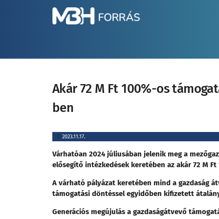
Akár 72 M Ft 100%-os támogat
ben
2023.11.17.
Várhatóan 2024 júliusában jelenik meg a mezőgaz
elősegítő intézkedések keretében az akár 72 M F
A várható pályázat keretében mind a gazdaság á
támogatási döntéssel egyidőben kifizetett átalá
Generációs megújulás a gazdaságátvevő támogat