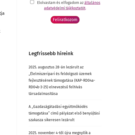
Elolvastam és elfogadom az
általános
adatvédelmi tájékoztatót
.
tja
t
Legfrissebb híreink
2025. augusztus 28-án lezárult az
„Élelmiszeripari és feldolgozó üzemek
fejlesztésének támogatása (KAP-RD04a-
RD04b-3-25) elnevezésű felhívás
társadalmasítása
A „Gazdaságátadási együttműködés
támogatása” című pályázat első benyújtási
szakasza sikeresen lezárult
2025. november 4-től újra megnyílik a