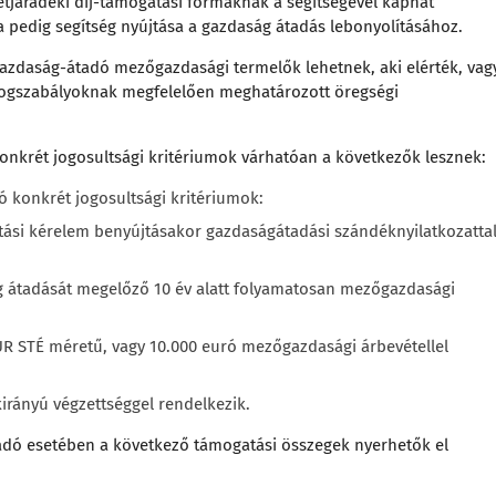
letjáradéki díj-támogatási formáknak a segítségével kaphat
a pedig segítség nyújtása a gazdaság átadás lebonyolításához.
gazdaság-átadó mezőgazdasági termelők lehetnek, aki elérték, vag
 jogszabályoknak megfelelően meghatározott öregségi
krét jogosultsági kritériumok várhatóan a következők lesznek:
konkrét jogosultsági kritériumok:
ási kérelem benyújtásakor gazdaságátadási szándéknyilatkozattal
 átadását megelőző 10 év alatt folyamatosan mezőgazdasági
EUR STÉ méretű, vagy 10.000 euró mezőgazdasági árbevétellel
rányú végzettséggel rendelkezik.
dó esetében a következő támogatási összegek nyerhetők el