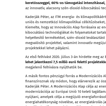
keretösszeggel, 60%-os támogatási intenzitással
az innovatív, alacsony szén-dioxid-kibocsátású t
Kaderják Péter, az ITM energia- és klímapolitikáért
uniós és nemzetközi klímapolitikai célkitűzéseket,
Kiemelte, hogy az Innovációs Alap forrásaira az e
kibocsátású technológiákat és folyamatokat tartal
helyettesítő termékekkel, szén-dioxid leválasztást 
megvalósító projekttel, valamint innovatív megúju
projektekkel lehet pályázni.
Az első felhívást 2020. július 3-án hirdette meg a
lehet jelentkezni 7,5 millió euró feletti projektekk
megjelenő felhívásra nyújthatók be.
A másik fontos pénzügyi forrás a Modernizációs A
finanszíroznak oly módon, hogy elárverezik az össz
Kaderják Péter. A Modernizációs Alap célja az en
modernizációja az Európai Unió 10 keleti tagálla
nyújtani, amelyek célja a megújuló energiaforráso
energiahatékonyság növelése, az energiatárolás ja