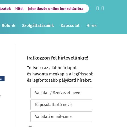
ázatok
Hitel
Jelentkezés online konzultációra
Rólunk
Szolgáltatásaink
Kapcsolat
Hírek
Iratkozzon fel hírlevelünkre!
Töltse ki az alábbi űrlapot,
és havonta megkapja a legfrissebb
ka
és legfontosabb pályázati híreket.
.