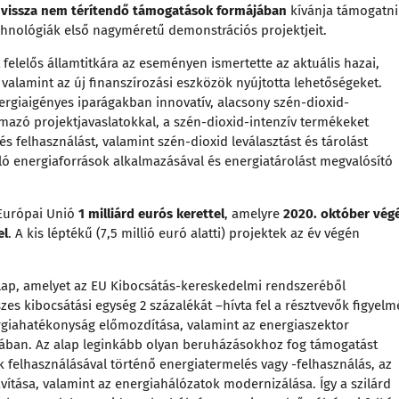
, vissza nem térítendő támogatások formájában
kívánja támogatni
echnológiák első nagyméretű demonstrációs projektjeit.
 felelős államtitkára az eseményen ismertette az aktuális hazai,
 valamint az új finanszírozási eszközök nyújtotta lehetőségeket.
nergiaigényes iparágakban innovatív, alacsony szén-dioxid-
mazó projektjavaslatokkal, a szén-dioxid-intenzív termékeket
és felhasználást, valamint szén-dioxid leválasztást és tárolást
ló energiaforrások alkalmazásával és energiatárolást megvalósító
z Európai Unió
1 milliárd eurós kerettel
, amelyre
2020. október vég
el
. A kis léptékű (7,5 millió euró alatti) projektek az év végén
lap, amelyet az EU Kibocsátás-kereskedelmi rendszeréből
es kibocsátási egység 2 százalékát –hívta fel a résztvevők figyelm
ergiahatékonyság előmozdítása, valamint az energiaszektor
mában. Az alap leginkább olyan beruházásokhoz fog támogatást
k felhasználásával történő energiatermelés vagy -felhasználás, az
vítása, valamint az energiahálózatok modernizálása. Így a szilárd