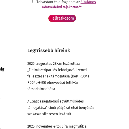
Elolvastam és elfogadom az
általános
adatvédelmi tájékoztatót
.
Legfrissebb híreink
2025. augusztus 28-án lezárult az
éig
„Élelmiszeripari és feldolgozó üzemek
fejlesztésének támogatása (KAP-RD04a-
RD04b-3-25) elnevezésű felhívás
társadalmasítása
ét
A „Gazdaságátadási együttműködés
támogatása” című pályázat első benyújtási
szakasza sikeresen lezárult
2025. november 4-től újra megnyílik a