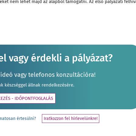
eket nem lehet majd az alapból támogatni. Az első pályázati felhív
l vagy érdekli a pályázat?
videó vagy telefonos konzultációra!
nk készséggel állnak rendelkezésére.
KEZÉS - IDŐPONTFOGLALÁS
yamatosan értesülni?
Iratkozzon fel hírlevelünkre!