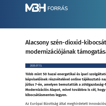
Alacsony szén-dioxid-kibocsát
modernizációjának támogatás
2020.07.13.
Több mint 50 hazai energetikai és ipari szolgáltató
képviselőinek részvételével online tájékoztató na
július 7-én, amelyen bemutatták a zöldgazdaság-f
Modernizációs Alapot, mivel továbbra is cél, hog
kibocsátásmentes legyen.
Az Európai Bizottság által meghirdetett Innováció