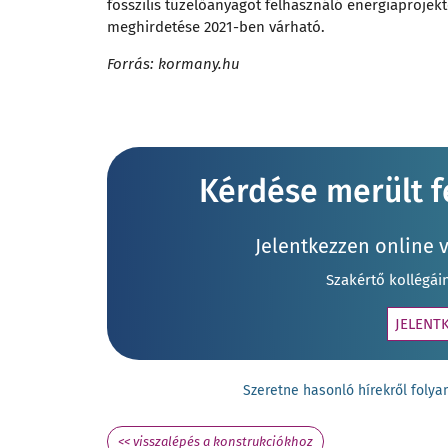
fosszilis tüzelőanyagot felhasználó energiaprojekt
meghirdetése 2021-ben várható.
Forrás: kormany.hu
Kérdése merült fe
Jelentkezzen online 
Szakértő kollégái
JELENT
Szeretne hasonló hírekről fol
<< visszalépés a konstrukciókhoz