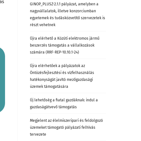
ás
GINOP_PLUSZ-2.1.1 pályázat, amelyben a
nagyvállalatok, illetve konzorciumban
egyetemek és tudásközvetítő szervezetek is
részt vehetnek
Újra elérhető a Közúti elektromos jármű
beszerzés támogatás a vállalkozások
számára (RRF-REP-10.10.1-24)
Újra elérhetőek a pályázatok az
Öntözésfejlesztési és vízfelhasználás
hatékonyságát javító mezőgazdasági
üzemek támogatására
Új lehetőség a fiatal gazdáknak: indul a
gazdaságátvevő támogatás
Megjelent az élelmiszeripari és feldolgozó
üzemeket támogató pályázati felhívás
tervezete