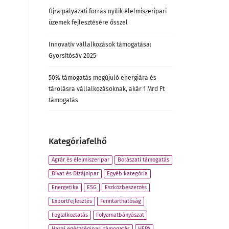
Újra pályázati forrás nyílik élelmiszeripari
üzemek fejlesztésére ősszel
Innovatív vállalkozások támogatása:
Gyorsítósáv 2025
50% támogatás megújuló energiára és
tárolásra vállalkozásoknak, akár 1 Mrd Ft
támogatás
Kategóriafelhő
Agrár és élelmiszeripar
Borászati támogatás
Divat és Dizájnipar
Egyéb kategória
Energetika
ESG
Eszközbeszerzés
Exportfejlesztés
Fenntarthatóság
Foglalkoztatás
Folyamatbányászat
Hazai egészségipari támogatás
HEPA