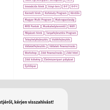
Innovációs hírek
Irinyi-terv
K+F
K+F+I
Kiemelt hírek
Kisfaludy Program
Kérdőív
Magyar Multi Program
Makrogazdaság
MFB Pontok
Munkahelyteremtő
NKFI
Pályázati hírek
Tanyafejlesztési Program
Telephelyfejlesztés
Vidékfejlesztés
Vállalatfejlesztés
Vállalati finanszírozás
Workshop
Zöld finanszírozás
Zöld hitel
Zöld kötvény
Élelmiszeripari pályázat
Építőipar
tjéről, kérjen visszahívást!