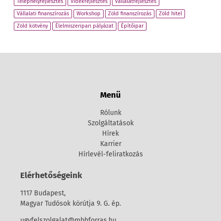
Telephelyfejlesztés
Vidékfejlesztés
Vállalatfejlesztés
Vállalati finanszírozás
Workshop
Zöld finanszírozás
Zöld hitel
Zöld kötvény
Élelmiszeripari pályázat
Építőipar
Menü
Rólunk
Szolgáltatások
Hírek
Karrier
Hírlevél-feliratkozás
Elérhetőségeink
1117 Budapest,
Magyar Tudósok körútja 9. G. ép.
ugyfelszolgalat@mbhforras.hu