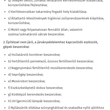
q) Telepen belüli, zónákat lehatároló kerítésrendszer kialakítása,
korszerűsítése/fejlesztése;
r) Kerítésvonalban takarmány fogadó hely kialakítása;
s) Állattartó létesítmények higiéniai zsiliprendszerének kiépítése,
korszerűsítése,
t) Mobil vagy folyamatosan fennálló állat-, valamint
szalma/szénatároló sátrak beszerzése.
2. Építéssel nem járó, a járványvédelemhez kapcsolódó eszközök,
gépek beszerzése:
a) Hullatároló konténer beszerzése;
b) Fertőtlenítő permetező, ózonos fertőtlenítő beszerzése;
c) Nagynyomású fertőtlenítő mosóberendezés beszerzése;
d) Seprőgép beszerzése;
e) Mosórobot beszerzése;
f) Eszközbeléptető doboz beszerzése;
g) Ködképző berendezés beszerzése;
h) UV (germicid) lámpák beszerzése;
i) Nyílászárók ellátása szúnyoghálóval és szabadba nyíló ajtókhoz