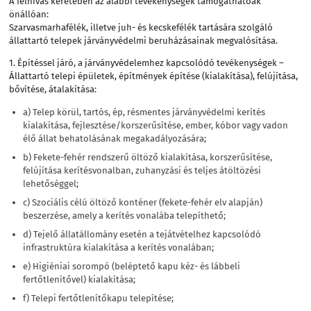
A felhívás keretében az alábbi tevékenységek támogathatóak
önállóan:
Szarvasmarhafélék, illetve juh- és kecskefélék tartására szolgáló
állattartó telepek járványvédelmi beruházásainak megvalósítása.
1. Építéssel járó, a járványvédelemhez kapcsolódó tevékenységek –
Állattartó telepi épületek, építmények építése (kialakítása), felújítása,
bővítése, átalakítása:
a) Telep körül, tartós, ép, résmentes járványvédelmi kerítés
kialakítása, fejlesztése/korszerűsítése, ember, kóbor vagy vadon
élő állat behatolásának megakadályozására;
b) Fekete-fehér rendszerű öltöző kialakítása, korszerűsítése,
felújítása kerítésvonalban, zuhanyzási és teljes átöltözési
lehetőséggel;
c) Szociális célú öltöző konténer (fekete-fehér elv alapján)
beszerzése, amely a kerítés vonalába telepíthető;
d) Tejelő állatállomány esetén a tejátvételhez kapcsolódó
infrastruktúra kialakítása a kerítés vonalában;
e) Higiéniai sorompó (beléptető kapu kéz- és lábbeli
fertőtlenítővel) kialakítása;
f) Telepi fertőtlenítőkapu telepítése;