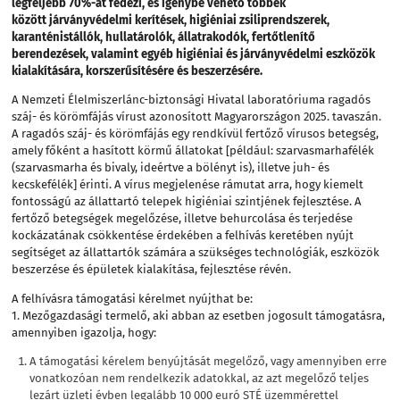
legfeljebb 70%-át fedezi, és igénybe vehető többek
között járványvédelmi kerítések, higiéniai zsiliprendszerek,
karanténistállók, hullatárolók, állatrakodók, fertőtlenítő
berendezések, valamint egyéb higiéniai és járványvédelmi eszközök
kialakítására, korszerűsítésére és beszerzésére.
A Nemzeti Élelmiszerlánc-biztonsági Hivatal laboratóriuma ragadós
száj- és körömfájás vírust azonosított Magyarországon 2025. tavaszán.
A ragadós száj- és körömfájás egy rendkívül fertőző vírusos betegség,
amely főként a hasított körmű állatokat [például: szarvasmarhafélék
(szarvasmarha és bivaly, ideértve a bölényt is), illetve juh- és
kecskefélék] érinti. A vírus megjelenése rámutat arra, hogy kiemelt
fontosságú az állattartó telepek higiéniai szintjének fejlesztése. A
fertőző betegségek megelőzése, illetve behurcolása és terjedése
kockázatának csökkentése érdekében a felhívás keretében nyújt
segítséget az állattartók számára a szükséges technológiák, eszközök
beszerzése és épületek kialakítása, fejlesztése révén.
A felhívásra támogatási kérelmet nyújthat be:
1. Mezőgazdasági termelő, aki abban az esetben jogosult támogatásra,
amennyiben igazolja, hogy:
A támogatási kérelem benyújtását megelőző, vagy amennyiben erre
vonatkozóan nem rendelkezik adatokkal, az azt megelőző teljes
lezárt üzleti évben legalább 10 000 euró STÉ üzemmérettel