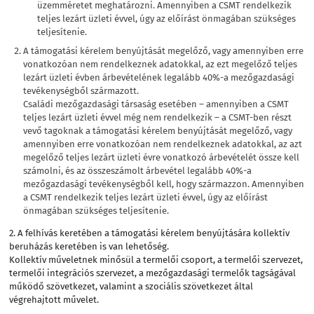
üzemméretet meghatározni. Amennyiben a CSMT rendelkezik
teljes lezárt üzleti évvel, úgy az előírást önmagában szükséges
teljesítenie.
A támogatási kérelem benyújtását megelőző, vagy amennyiben erre
vonatkozóan nem rendelkeznek adatokkal, az ezt megelőző teljes
lezárt üzleti évben árbevételének legalább 40%-a mezőgazdasági
tevékenységből származott.
Családi mezőgazdasági társaság esetében – amennyiben a CSMT
teljes lezárt üzleti évvel még nem rendelkezik – a CSMT-ben részt
vevő tagoknak a támogatási kérelem benyújtását megelőző, vagy
amennyiben erre vonatkozóan nem rendelkeznek adatokkal, az azt
megelőző teljes lezárt üzleti évre vonatkozó árbevételét össze kell
számolni, és az összeszámolt árbevétel legalább 40%-a
mezőgazdasági tevékenységből kell, hogy származzon. Amennyiben
a CSMT rendelkezik teljes lezárt üzleti évvel, úgy az előírást
önmagában szükséges teljesítenie.
2. A felhívás keretében a támogatási kérelem benyújtására kollektív
beruházás keretében is van lehetőség.
Kollektív műveletnek minősül a termelői csoport, a termelői szervezet,
termelői integrációs szervezet, a mezőgazdasági termelők tagságával
működő szövetkezet, valamint a szociális szövetkezet által
végrehajtott művelet.