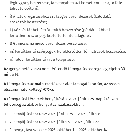
légfüggöny beszerzése, (amennyiben azt közvetlenül az ajtó fölé
lehet telepíteni);
j) Állatok rögzítéséhez szükséges berendezések (kalodák),
eszközök beszerzése;
k) Kéz- és lábbeli fertőtlenítő beszerzése (például lábbeli
fertőtlenítő szőnyeg, kézfertőtlenítő adagoló);
l) Gumicsizma mosó berendezés beszerzése;
m) Fertőtlenítő szőnyegek, kerékfertőtlenítő matracok beszerzése;
n) Telepi fertőtlenítőkapu telepítése.
Az igényelhető vissza nem térítendő támogatás összege legfeljebb 30
millió Ft.
A támogatás maximális mértéke az alaptámogatás során, az összes
elszámolható költség 70%-a.
A támogatási kérelmek benyújtására 2025. június 25. napjától van
lehetőség az alábbi benyújtási szakaszokban:
1. benyújtási szakasz: 2025. június 25. – 2025. július 8.
2. benyújtási szakasz: 2025. július 9. – 2025. július 22.
3. benyújtási szakasz: 2025. október 1. – 2025. október 14.