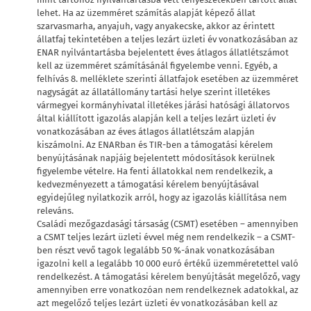
lehet. Ha az üzemméret számítás alapját képező állat
szarvasmarha, anyajuh, vagy anyakecske, akkor az érintett
állatfaj tekintetében a teljes lezárt üzleti év vonatkozásában az
ENAR nyilvántartásba bejelentett éves átlagos állatlétszámot
kell az üzemméret számításánál figyelembe venni. Egyéb, a
felhívás 8. melléklete szerinti állatfajok esetében az üzemméret
nagyságát az állatállomány tartási helye szerint illetékes
vármegyei kormányhivatal illetékes járási hatósági állatorvos
által kiállított igazolás alapján kell a teljes lezárt üzleti év
vonatkozásában az éves átlagos állatlétszám alapján
kiszámolni. Az ENARban és TIR-ben a támogatási kérelem
benyújtásának napjáig bejelentett módosítások kerülnek
figyelembe vételre. Ha fenti állatokkal nem rendelkezik, a
kedvezményezett a támogatási kérelem benyújtásával
egyidejűleg nyilatkozik arról, hogy az igazolás kiállítása nem
releváns.
Családi mezőgazdasági társaság (CSMT) esetében – amennyiben
a CSMT teljes lezárt üzleti évvel még nem rendelkezik – a CSMT-
ben részt vevő tagok legalább 50 %-ának vonatkozásában
igazolni kell a legalább 10 000 euró értékű üzemméretettel való
rendelkezést. A támogatási kérelem benyújtását megelőző, vagy
amennyiben erre vonatkozóan nem rendelkeznek adatokkal, az
azt megelőző teljes lezárt üzleti év vonatkozásában kell az