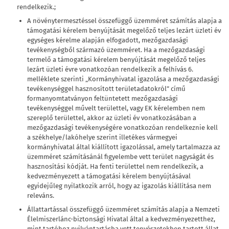
rendelkezik.;
A növénytermesztéssel összefüggő üzemméret számítás alapja a
támogatási kérelem benyújtását megelőző teljes lezárt üzleti év
egységes kérelme alapján elfogadott, mezőgazdasági
tevékenységből származó üzemméret. Ha a mezőgazdasági
termelő a támogatási kérelem benyújtását megelőző teljes
lezárt üzleti évre vonatkozóan rendelkezik a felhívás 6.
melléklete szerinti „Kormányhivatal igazolása a mezőgazdasági
tevékenységgel hasznosított területadatokról” című
formanyomtatványon feltüntetett mezőgazdasági
tevékenységgel művelt területtel, vagy EK kérelemben nem
szereplő területtel, akkor az üzleti év vonatkozásában a
mezőgazdasági tevékenységére vonatkozóan rendelkeznie kell
a székhelye/lakóhelye szerint illetékes vármegyei
kormányhivatal által kiállított igazolással, amely tartalmazza az
üzemméret számításánál figyelembe vett terület nagyságát és
hasznosítási kódját. Ha fenti területtel nem rendelkezik, a
kedvezményezett a támogatási kérelem benyújtásával
egyidejűleg nyilatkozik arról, hogy az igazolás kiállítása nem
releváns.
Állattartással összefüggő üzemméret számítás alapja a Nemzeti
Élelmiszerlánc-biztonsági Hivatal által a kedvezményezetthez,
mint tartóhoz nyilvántartásba vett tenyészetekben tartott állat