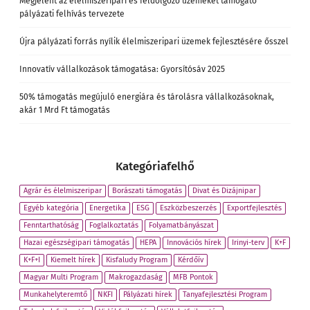
Megjelent az élelmiszeripari és feldolgozó üzemeket támogató
pályázati felhívás tervezete
Újra pályázati forrás nyílik élelmiszeripari üzemek fejlesztésére ősszel
Innovatív vállalkozások támogatása: Gyorsítósáv 2025
50% támogatás megújuló energiára és tárolásra vállalkozásoknak,
akár 1 Mrd Ft támogatás
Kategóriafelhő
Agrár és élelmiszeripar
Borászati támogatás
Divat és Dizájnipar
Egyéb kategória
Energetika
ESG
Eszközbeszerzés
Exportfejlesztés
Fenntarthatóság
Foglalkoztatás
Folyamatbányászat
Hazai egészségipari támogatás
HEPA
Innovációs hírek
Irinyi-terv
K+F
K+F+I
Kiemelt hírek
Kisfaludy Program
Kérdőív
Magyar Multi Program
Makrogazdaság
MFB Pontok
Munkahelyteremtő
NKFI
Pályázati hírek
Tanyafejlesztési Program