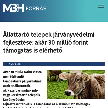
Menü
Állattartó telepek járványvédelmi
fejlesztése: akár 30 millió forint
támogatás is elérhető
2025.06.16.
Akár 30 millió forint vissza
nem térítendő
támogatásra pályázhatnak
azok az állattartók,
akik szarvasmarha-, juh-
vagy kecsketartó telepeik
járványvédelmi
fejlesztését tervezik. A támogatás az elszámolható költségek