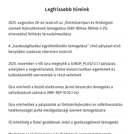
Legfrissebb híreink
2025. augusztus 28-án lezárult az „Élelmiszeripari és feldolgozó
üzemek fejlesztésének támogatása (KAP-RD04a-RD04b-3-25)
elnevezésű felhívás társadalmasítása
A „Gazdaságátadási együttműködés támogatása” című pályázat első
benyújtási szakasza sikeresen lezárult
2025. november 4-től újra megnyílik a GINOP_PLUSZ-2.1.1 pályázat,
amelyben a nagyvállalatok, illetve konzorciumban egyetemek és
tudásközvetítő szervezetek is részt vehetnek
Újra elérhető a Közúti elektromos jármű beszerzés támogatás a
vállalkozások számára (RRF-REP-10.10.1-24)
Újra elérhetőek a pályázatok az Öntözésfejlesztési és vízfelhasználás
hatékonyságát javító mezőgazdasági üzemek támogatására
Új lehetőség a fiatal gazdáknak: indul a gazdaságátvevő támogatás