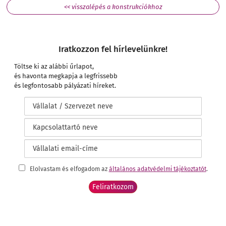
<< visszalépés a konstrukciókhoz
Iratkozzon fel hírlevelünkre!
Töltse ki az alábbi űrlapot,
és havonta megkapja a legfrissebb
és legfontosabb pályázati híreket.
Elolvastam és elfogadom az
általános adatvédelmi tájékoztatót
.