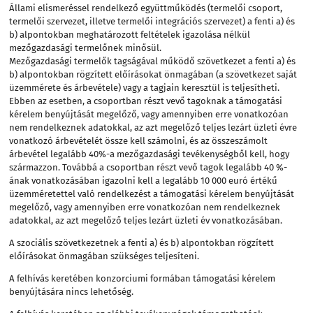
Állami elismeréssel rendelkező együttműködés (termelői csoport,
termelői szervezet, illetve termelői integrációs szervezet) a fenti a) és
b) alpontokban meghatározott feltételek igazolása nélkül
mezőgazdasági termelőnek minősül.
Mezőgazdasági termelők tagságával működő szövetkezet a fenti a) és
b) alpontokban rögzített előírásokat önmagában (a szövetkezet saját
üzemmérete és árbevétele) vagy a tagjain keresztül is teljesítheti.
Ebben az esetben, a csoportban részt vevő tagoknak a támogatási
kérelem benyújtását megelőző, vagy amennyiben erre vonatkozóan
nem rendelkeznek adatokkal, az azt megelőző teljes lezárt üzleti évre
vonatkozó árbevételét össze kell számolni, és az összeszámolt
árbevétel legalább 40%-a mezőgazdasági tevékenységből kell, hogy
származzon. Továbbá a csoportban részt vevő tagok legalább 40 %-
ának vonatkozásában igazolni kell a legalább 10 000 euró értékű
üzemméretettel való rendelkezést a támogatási kérelem benyújtását
megelőző, vagy amennyiben erre vonatkozóan nem rendelkeznek
adatokkal, az azt megelőző teljes lezárt üzleti év vonatkozásában.
A szociális szövetkezetnek a fenti a) és b) alpontokban rögzített
előírásokat önmagában szükséges teljesíteni.
A felhívás keretében konzorciumi formában támogatási kérelem
benyújtására nincs lehetőség.