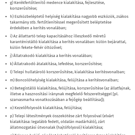
g) Kerékfertőtlenítő medence kialakítása, fejlesztése,
korszerűsítése;
h) Eszközbeléptető helyiség kialakítása nagyobb eszközök, zsákos
takarmány stb. fertőtlenítéssel megerősített beléptetése
érdekében a kerítés vonalában;
i) Az állattartó telep kapacitásához illeszkedő méretű
karanténistálló kialakítása a kerítés vonalában: külön bejárattal,
külön fekete-fehér öltözővel;
j) Állatrakodó kialakítása a kerítés vonalában;
k) Állatrakodó átalakítása, lefedése, korszerűsítése;
l) Telepi hullatároló korszerűsítése, kialakítása kerítésvonalban;
m) Boncolóhelyiség kialakítása, felújítása a kerítésvonalban;
n) Betegistálló kialakítása, felújítása, korszerűsítése (az állatfajnak,
illetve a hasznosítási iránynak megfelelő felszereltséggel [pl.
szarvasmarha vonatkozásában a fejőgép beállítása]);
o) Kezelőfolyosók kialakítása, felújítása;
p) Telepi létesítmények összekötése zárt folyosóval (elvárt
kialakítása: legalább fedett, oldalán madárháló), zárt
állatmozgatási útvonalak (hajtófolyosó) kialakítása;