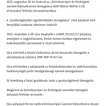
2025. augusztus 28-án lezárult az „Élelmiszeripari és feldolgozó
üzemek fejlesztésének támogatása (KAP-RD04a-RD04b-3-25)
elnevezésű felhívás társadalmasítása
A „Gazdaságátadási együttműködés támogatása” című pályázat első
benyújtási szakasza sikeresen lezárult
2025. november 4-től újra megnyílik a GINOP_PLUSZ-2.1.1 pályázat,
amelyben a nagyvállalatok, illetve konzorciumban egyetemek és
tudásközvetítő szervezetek is részt vehetnek
Újra elérhető a Közúti elektromos jármű beszerzés támogatás a
vállalkozások számára (RRF-REP-10.10.1-24)
Újra elérhetőek a pályázatok az Öntözésfejlesztési és vízfelhasználás
hatékonyságát javító mezőgazdasági üzemek támogatására
Új lehetőség a fiatal gazdáknak: indul a gazdaságátvevő támogatás
Megjelent az élelmiszeripari és feldolgozó üzemeket támogató
pályázati felhívás tervezete
Újra pályázati forrás nyílik élelmiszeripari üzemek fejlesztésére ősszel