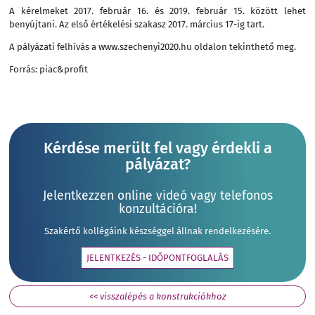
A kérelmeket 2017. február 16. és 2019. február 15. között lehet
benyújtani. Az első értékelési szakasz 2017. március 17-ig tart.
A pályázati felhívás a
www.szechenyi2020.hu
oldalon tekinthető meg.
Forrás: piac&profit
Kérdése merült fel vagy érdekli a
pályázat?
Jelentkezzen online videó vagy telefonos
konzultációra!
Szakértő kollégáink készséggel állnak rendelkezésére.
JELENTKEZÉS - IDŐPONTFOGLALÁS
<< visszalépés a konstrukciókhoz