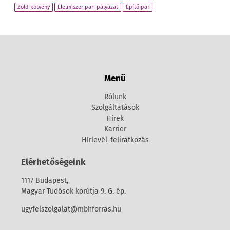
Zöld kötvény
Élelmiszeripari pályázat
Építőipar
Menü
Rólunk
Szolgáltatások
Hírek
Karrier
Hírlevél-feliratkozás
Elérhetőségeink
1117 Budapest,
Magyar Tudósok körútja 9. G. ép.
ugyfelszolgalat@mbhforras.hu