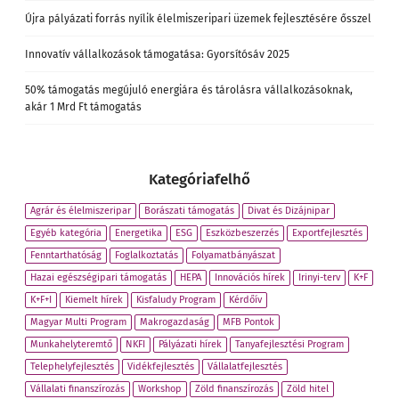
Újra pályázati forrás nyílik élelmiszeripari üzemek fejlesztésére ősszel
Innovatív vállalkozások támogatása: Gyorsítósáv 2025
50% támogatás megújuló energiára és tárolásra vállalkozásoknak,
akár 1 Mrd Ft támogatás
Kategóriafelhő
Agrár és élelmiszeripar
Borászati támogatás
Divat és Dizájnipar
Egyéb kategória
Energetika
ESG
Eszközbeszerzés
Exportfejlesztés
Fenntarthatóság
Foglalkoztatás
Folyamatbányászat
Hazai egészségipari támogatás
HEPA
Innovációs hírek
Irinyi-terv
K+F
K+F+I
Kiemelt hírek
Kisfaludy Program
Kérdőív
Magyar Multi Program
Makrogazdaság
MFB Pontok
Munkahelyteremtő
NKFI
Pályázati hírek
Tanyafejlesztési Program
Telephelyfejlesztés
Vidékfejlesztés
Vállalatfejlesztés
Vállalati finanszírozás
Workshop
Zöld finanszírozás
Zöld hitel