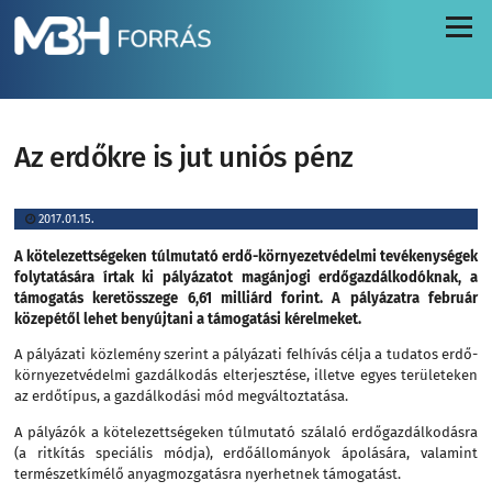
Menü
Az erdőkre is jut uniós pénz
2017.01.15.
A kötelezettségeken túlmutató erdő-környezetvédelmi tevékenységek
folytatására írtak ki pályázatot magánjogi erdőgazdálkodóknak, a
támogatás keretösszege 6,61 milliárd forint. A pályázatra február
közepétől lehet benyújtani a támogatási kérelmeket.
A pályázati közlemény szerint a pályázati felhívás célja a tudatos erdő-
környezetvédelmi gazdálkodás elterjesztése, illetve egyes területeken
az erdőtípus, a gazdálkodási mód megváltoztatása.
A pályázók a kötelezettségeken túlmutató szálaló erdőgazdálkodásra
(a ritkítás speciális módja), erdőállományok ápolására, valamint
természetkímélő anyagmozgatásra nyerhetnek támogatást.