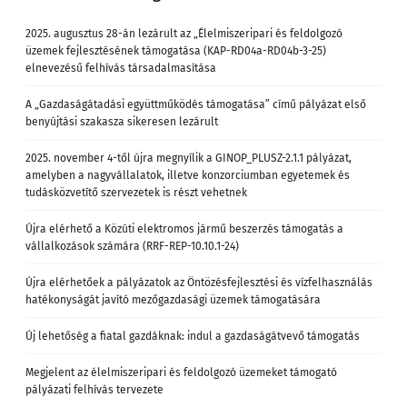
2025. augusztus 28-án lezárult az „Élelmiszeripari és feldolgozó
üzemek fejlesztésének támogatása (KAP-RD04a-RD04b-3-25)
elnevezésű felhívás társadalmasítása
A „Gazdaságátadási együttműködés támogatása” című pályázat első
benyújtási szakasza sikeresen lezárult
2025. november 4-től újra megnyílik a GINOP_PLUSZ-2.1.1 pályázat,
amelyben a nagyvállalatok, illetve konzorciumban egyetemek és
tudásközvetítő szervezetek is részt vehetnek
Újra elérhető a Közúti elektromos jármű beszerzés támogatás a
vállalkozások számára (RRF-REP-10.10.1-24)
Újra elérhetőek a pályázatok az Öntözésfejlesztési és vízfelhasználás
hatékonyságát javító mezőgazdasági üzemek támogatására
Új lehetőség a fiatal gazdáknak: indul a gazdaságátvevő támogatás
Megjelent az élelmiszeripari és feldolgozó üzemeket támogató
pályázati felhívás tervezete