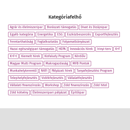
Kategóriafelhő
Agrár és élelmiszeripar
Borászati támogatás
Divat és Dizájnipar
Egyéb kategória
Energetika
ESG
Eszközbeszerzés
Exportfejlesztés
Fenntarthatóság
Foglalkoztatás
Folyamatbányászat
Hazai egészségipari támogatás
HEPA
Innovációs hírek
Irinyi-terv
K+F
K+F+I
Kiemelt hírek
Kisfaludy Program
Kérdőív
Magyar Multi Program
Makrogazdaság
MFB Pontok
Munkahelyteremtő
NKFI
Pályázati hírek
Tanyafejlesztési Program
Telephelyfejlesztés
Vidékfejlesztés
Vállalatfejlesztés
Vállalati finanszírozás
Workshop
Zöld finanszírozás
Zöld hitel
Zöld kötvény
Élelmiszeripari pályázat
Építőipar