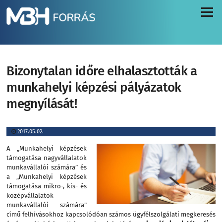
Menü
Bizonytalan időre elhalasztották a
munkahelyi képzési pályázatok
megnyílását!
2017.05.02.
A „Munkahelyi képzések
támogatása nagyvállalatok
munkavállalói számára” és
a „Munkahelyi képzések
támogatása mikro-, kis- és
középvállalatok
munkavállalói számára”
című felhívásokhoz kapcsolódóan számos ügyfélszolgálati megkeresés