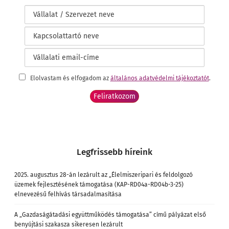
Elolvastam és elfogadom az
általános adatvédelmi tájékoztatót
.
Legfrissebb híreink
2025. augusztus 28-án lezárult az „Élelmiszeripari és feldolgozó
üzemek fejlesztésének támogatása (KAP-RD04a-RD04b-3-25)
elnevezésű felhívás társadalmasítása
A „Gazdaságátadási együttműködés támogatása” című pályázat első
benyújtási szakasza sikeresen lezárult