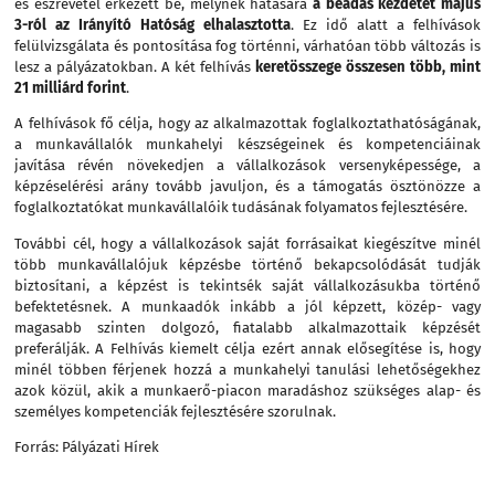
és észrevétel érkezett be, melynek hatására
a beadás kezdetét május
3-ról az Irányító Hatóság elhalasztotta
. Ez idő alatt a felhívások
felülvizsgálata és pontosítása fog történni, várhatóan több változás is
lesz a pályázatokban. A két felhívás
keretösszege összesen több, mint
21 milliárd forint
.
A felhívások fő célja, hogy az alkalmazottak foglalkoztathatóságának,
a munkavállalók munkahelyi készségeinek és kompetenciáinak
javítása révén növekedjen a vállalkozások versenyképessége, a
képzéselérési arány tovább javuljon, és a támogatás ösztönözze a
foglalkoztatókat munkavállalóik tudásának folyamatos fejlesztésére.
További cél, hogy a vállalkozások saját forrásaikat kiegészítve minél
több munkavállalójuk képzésbe történő bekapcsolódását tudják
biztosítani, a képzést is tekintsék saját vállalkozásukba történő
befektetésnek. A munkaadók inkább a jól képzett, közép- vagy
magasabb szinten dolgozó, fiatalabb alkalmazottaik képzését
preferálják. A Felhívás kiemelt célja ezért annak elősegítése is, hogy
minél többen férjenek hozzá a munkahelyi tanulási lehetőségekhez
azok közül, akik a munkaerő-piacon maradáshoz szükséges alap- és
személyes kompetenciák fejlesztésére szorulnak.
Forrás: Pályázati Hírek