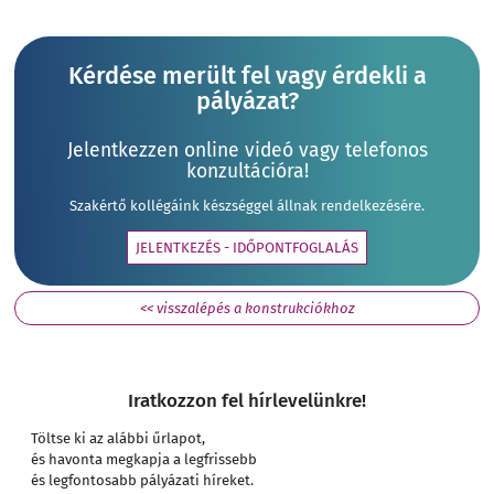
Kérdése merült fel vagy érdekli a
pályázat?
Jelentkezzen online videó vagy telefonos
konzultációra!
Szakértő kollégáink készséggel állnak rendelkezésére.
JELENTKEZÉS - IDŐPONTFOGLALÁS
<< visszalépés a konstrukciókhoz
Iratkozzon fel hírlevelünkre!
Töltse ki az alábbi űrlapot,
és havonta megkapja a legfrissebb
és legfontosabb pályázati híreket.