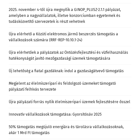
2025. november 4-től újra megnyílik a GINOP_PLUSZ-2.1.1 pályázat,
amelyben a nagyvállalatok, illetve konzorciumban egyetemek és
tudásközvetítő szervezetek is részt vehetnek
Újra elérhető a Közúti elektromos jármű beszerzés támogatás a
vállalkozások számára (RRF-REP-10.10.1-24)
Újra elérhetőek a pályázatok az Öntözésfejlesztési és vízfelhasználás
hatékonyságát javító mezőgazdasági üzemek támogatására
Új lehetőség a fiatal gazdáknak: indul a gazdaságátvevő támogatás
Megjelent az élelmiszeripari és feldolgozó üzemeket támogató
pályázati felhívás tervezete
Újra pályázati forrás nyílik élelmiszeripari üzemek fejlesztésére ősszel
Innovatív vállalkozások támogatása: Gyorsítósáv 2025
50% támogatás megújuló energiára és tárolásra vállalkozásoknak,
akár 1 Mrd Ft támogatás