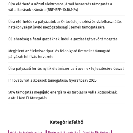
Újra elérhető a Közúti elektromos jármű beszerzés támogatás a
vállalkozások számára (RRF-REP-10.10.1-24)
Újra elérhetőek a pályázatok az Öntözésfejlesztési és vízfelhasználás
hatékonyságát javító mezőgazdasági üzemek támogatására
Új lehetőség a fiatal gazdáknak: indul a gazdaságátvevő támogatás
Megjelent az élelmiszeripari és feldolgozó üzemeket támogató
pályázati felhívás tervezete
Újra pályázati forrás nyílik élelmiszeripari üzemek fejlesztésére ősszel
Innovatív vállalkozások támogatása: Gyorsítósáv 2025
50% támogatás megújuló energiára és tárolásra vállalkozásoknak,
akár 1 Mrd Ft támogatás
Kategóriafelhő
Agrár és élelmiszeripar
Borászati támogatás
Divat és Dizájnipar