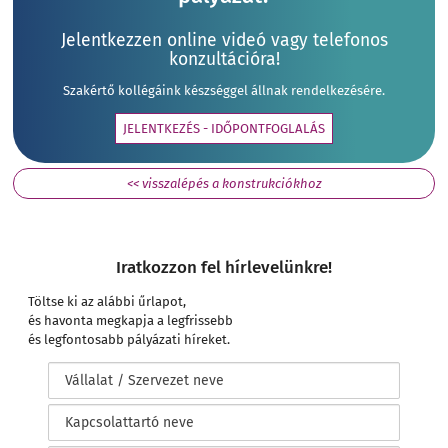
Jelentkezzen online videó vagy telefonos
konzultációra!
Szakértő kollégáink készséggel állnak rendelkezésére.
JELENTKEZÉS - IDŐPONTFOGLALÁS
<< visszalépés a konstrukciókhoz
Iratkozzon fel hírlevelünkre!
Töltse ki az alábbi űrlapot,
és havonta megkapja a legfrissebb
és legfontosabb pályázati híreket.