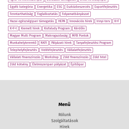
Egyéb kategória
Energetika
ESG
Eszközbeszerzés
Exportfejlesztés
Fenntarthatóság
Foglalkoztatás
Folyamatbányászat
Hazai egészségipari támogatás
HEPA
Innovációs hírek
Irinyi-terv
K+F
K+F+I
Kiemelt hírek
Kisfaludy Program
Kérdőív
Magyar Multi Program
Makrogazdaság
MFB Pontok
Munkahelyteremtő
NKFI
Pályázati hírek
Tanyafejlesztési Program
Telephelyfejlesztés
Vidékfejlesztés
Vállalatfejlesztés
Vállalati finanszírozás
Workshop
Zöld finanszírozás
Zöld hitel
Zöld kötvény
Élelmiszeripari pályázat
Építőipar
Menü
Rólunk
Szolgáltatások
Hírek