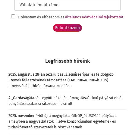
Elolvastam és elfogadom az
általános adatvédelmi tájékoztatót
.
Legfrissebb híreink
2025. augusztus 28-án lezárult az „Élelmiszeripari és feldolgozó
üzemek fejlesztésének támogatása (KAP-RD04a-RD04b-3-25)
elnevezésű felhívás társadalmasítása
A „Gazdaságátadási együttműködés támogatása” című pályázat első
benyújtási szakasza sikeresen lezárult
2025. november 4-től újra megnyílik a GINOP_PLUSZ-2.1.1 pályázat,
amelyben a nagyvállalatok, illetve konzorciumban egyetemek és
tudásközvetítő szervezetek is részt vehetnek