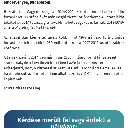
rendezvényén, Budapesten.
Hozzátette: Magyarország a 2014-2020 között rendelkezésre álló
forráskeret 88 százalékát már meghirdette, az összkeret 46 százalékát
lekötötte, 2017 tavaszáig a további lehetőségeket is kiírják, 2018-2019-
2020 a végrehajtás évei lesznek.
Az államtitkár kiemelte: tavaly több mint 1974 milliárd forint uniós
forrást fizettek ki, ebből 250 milliárd forint a 2007-2013-as időszakhoz
kötődött.
A tervek szerint 2017-ben minimum 2200 milliárd forint kifizetéssel
számolnak, de a következő hetekben Lázár János miniszter
előterjeszti, hogy a kifizetési szintet 2700 milliárd forintra emeljék, és
ha ez teljesül, az érintett állami alkalmazottak 12-24 havi prémiumot is
kaphatnak.
Forrás: Világgazdaság
Kérdése merült fel vagy érdekli a
pályázat?