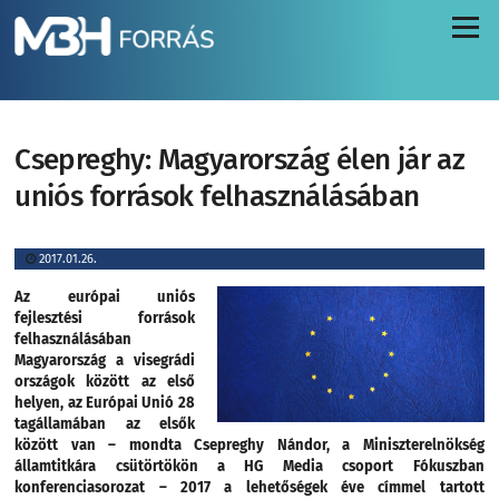
Menü
Csepreghy: Magyarország élen jár az
uniós források felhasználásában
2017.01.26.
Az európai uniós
fejlesztési források
felhasználásában
Magyarország a visegrádi
országok között az első
helyen, az Európai Unió 28
tagállamában az elsők
között van – mondta Csepreghy Nándor, a Miniszterelnökség
államtitkára csütörtökön a HG Media csoport Fókuszban
konferenciasorozat – 2017 a lehetőségek éve címmel tartott