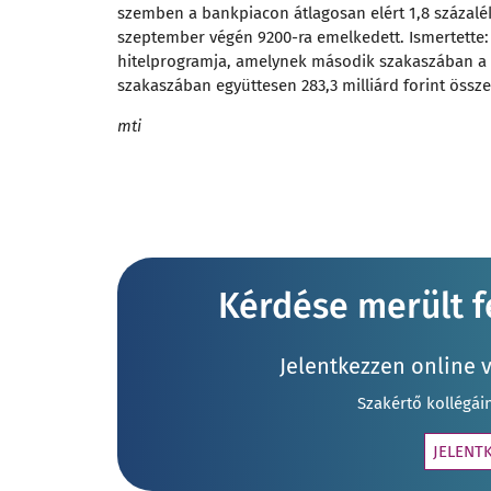
szemben a bankpiacon átlagosan elért 1,8 százalék
szeptember végén 9200-ra emelkedett. Ismertette:
hitelprogramja, amelynek második szakaszában a K
szakaszában együttesen 283,3 milliárd forint össze
mti
Kérdése merült fe
Jelentkezzen online 
Szakértő kollégái
JELENT