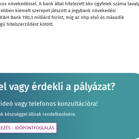
os növekedéssel. A bank által hitelezett kkv ügyfelek száma taval
 ebben kiemelt szerepet játszott a jegybank növekedési
&H Bank 190,3 milliárd forint, míg az nhp első és második
gű hitelszerződést kötött.
l vagy érdekli a pályázat?
videó vagy telefonos konzultációra!
nk készséggel állnak rendelkezésére.
KEZÉS - IDŐPONTFOGLALÁS