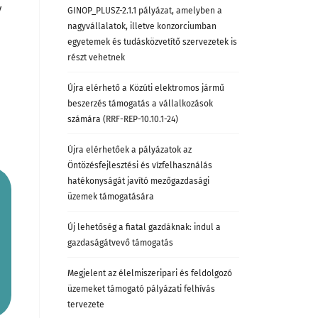
y
GINOP_PLUSZ-2.1.1 pályázat, amelyben a
nagyvállalatok, illetve konzorciumban
egyetemek és tudásközvetítő szervezetek is
részt vehetnek
Újra elérhető a Közúti elektromos jármű
beszerzés támogatás a vállalkozások
számára (RRF-REP-10.10.1-24)
Újra elérhetőek a pályázatok az
Öntözésfejlesztési és vízfelhasználás
hatékonyságát javító mezőgazdasági
üzemek támogatására
Új lehetőség a fiatal gazdáknak: indul a
gazdaságátvevő támogatás
Megjelent az élelmiszeripari és feldolgozó
üzemeket támogató pályázati felhívás
tervezete