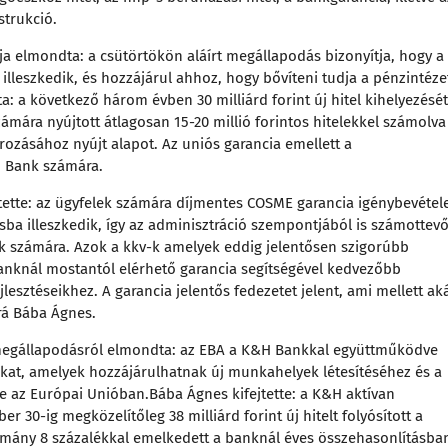
strukció.
a elmondta: a csütörtökön aláírt megállapodás bizonyítja, hogy a
leszkedik, és hozzájárul ahhoz, hogy bővíteni tudja a pénzintéze
: a következő három évben 30 milliárd forint új hitel kihelyezését
ámára nyújtott átlagosan 15-20 millió forintos hitelekkel számolva
írozásához nyújt alapot. Az uniós garancia emellett a
 Bank számára.
tette: az ügyfelek számára díjmentes COSME garancia igénybevétel
árásba illeszkedik, így az adminisztráció szempontjából is számottev
ok számára. Azok a kkv-k amelyek eddig jelentősen szigorúbb
Banknál mostantól elérhető garancia segítségével kedvezőbb
jlesztéseikhez. A garancia jelentős fedezetet jelent, ami mellett ak
rá Bába Ágnes.
 a megállapodásról elmondta: az EBA a K&H Bankkal együttműködve
kat, amelyek hozzájárulhatnak új munkahelyek létesítéséhez és a
 az Európai Unióban.Bába Ágnes kifejtette: a K&H aktívan
r 30-ig megközelítőleg 38 milliárd forint új hitelt folyósított a
llomány 8 százalékkal emelkedett a banknál éves összehasonlításba