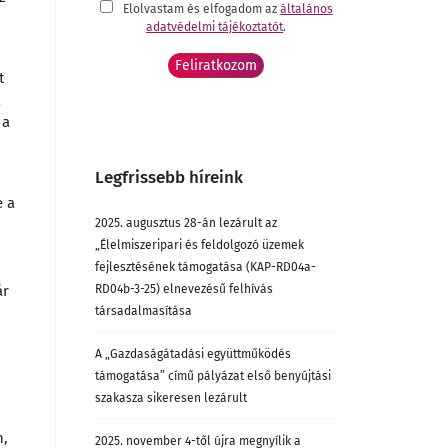
Elolvastam és elfogadom az
általános
adatvédelmi tájékoztatót
.
t
 a
Legfrissebb híreink
e a
ő
2025. augusztus 28-án lezárult az
„Élelmiszeripari és feldolgozó üzemek
fejlesztésének támogatása (KAP-RD04a-
ár
RD04b-3-25) elnevezésű felhívás
társadalmasítása
A „Gazdaságátadási együttműködés
támogatása” című pályázat első benyújtási
szakasza sikeresen lezárult
n,
2025. november 4-től újra megnyílik a