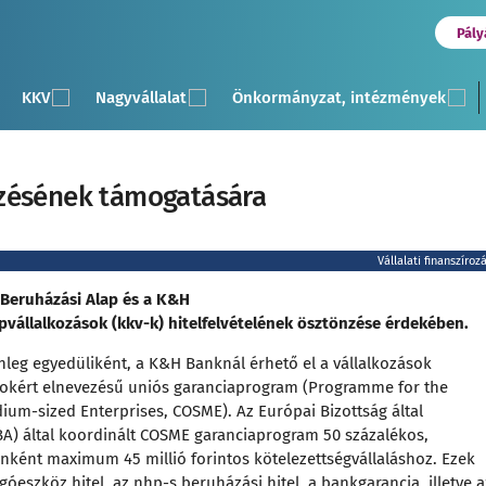
Pály
KKV
Nagyvállalat
Önkormányzat, intézmények
ezésének támogatására
Vállalati finanszíroz
 Beruházási Alap és a K&H
vállalkozások (kkv-k) hitelfelvételének ösztönzése érdekében.
leg egyedüliként, a K&H Banknál érhető el a vállalkozások
ásokért elnevezésű uniós garanciaprogram (Programme for the
ium-sized Enterprises, COSME). Az Európai Bizottság által
A) által koordinált COSME garanciaprogram 50 százalékos,
enként maximum 45 millió forintos kötelezettségvállaláshoz. Ezek
góeszköz hitel, az nhp-s beruházási hitel, a bankgarancia, illetve a