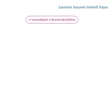
Szeretne hasonló hírekről fol
<< visszalépés a konstrukciókhoz