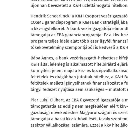
újonnan bevezetett a K&H üzlettámogató hitelkon
Hendrik Scheerlinck, a K&H Csoport vezérigazgatój
COSME garanciaprogram a K&H Bank stratégiájába il
a kkv-ügyfélkörét. A bank vezérigazgatója elmondta
támogatja az EBA garanciaprogramja. Ez a kkv-k sz
program teljes ideje alatt több ezer ügyfél finansz
tőkekövetelmény szempontjából is kedvező a K&H
Bába Ágnes, a bank vezérigazgató-helyettese kifej
K&H által jelenleg is alkalmazott hitelbírálati elj
könnyítést jelent majd a kis- és középvállalkozás
feltételek és drágábban jutottak hitelhez, a K&H 
feltételek mellett igényelhetnek finanszírozást a fe
tárgyi fedezet nyújtása sem szükséges – mutatott 
Pier Luigi Gilibert, az EBA ügyvezető igazgatója
támogathatja az eddig nem megfelelően elért kkv-
gazdasági növekedéshez Magyarországon és szerte
támogatja a hazai kkv-k bővülését, tavaly szeptembe
szektor vállalkozásai számára. Ezzel a kkv hitelá