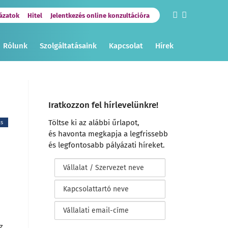
ázatok
Hitel
Jelentkezés online konzultációra
Rólunk
Szolgáltatásaink
Kapcsolat
Hírek
Iratkozzon fel hírlevelünkre!
Töltse ki az alábbi űrlapot,
ás
és havonta megkapja a legfrissebb
és legfontosabb pályázati híreket.
z