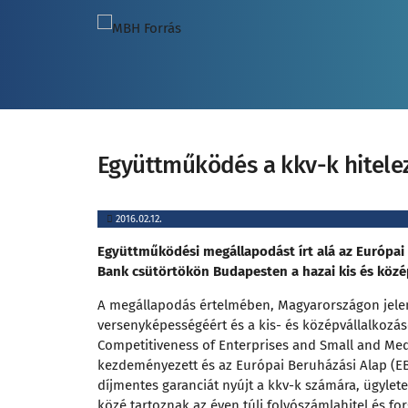
Együttműködés a kkv-k hitel
2016.02.12.
Együttműködési megállapodást írt alá az Európai
Bank csütörtökön Budapesten a hazai kis és közép
A megállapodás értelmében, Magyarországon jelen
versenyképességéért és a kis- és középvállalkoz
Competitiveness of Enterprises and Small and Med
kezdeményezett és az Európai Beruházási Alap (EB
díjmentes garanciát nyújt a kkv-k számára, ügylet
közé tartoznak az éven túli folyószámlahitel és for