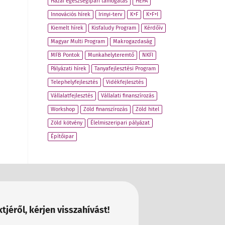
Hazai egészségipari támogatás
HEPA
Innovációs hírek
Irinyi-terv
K+F
K+F+I
Kiemelt hírek
Kisfaludy Program
Kérdőív
Magyar Multi Program
Makrogazdaság
MFB Pontok
Munkahelyteremtő
NKFI
Pályázati hírek
Tanyafejlesztési Program
Telephelyfejlesztés
Vidékfejlesztés
Vállalatfejlesztés
Vállalati finanszírozás
Workshop
Zöld finanszírozás
Zöld hitel
Zöld kötvény
Élelmiszeripari pályázat
Építőipar
tjéről, kérjen visszahívást!