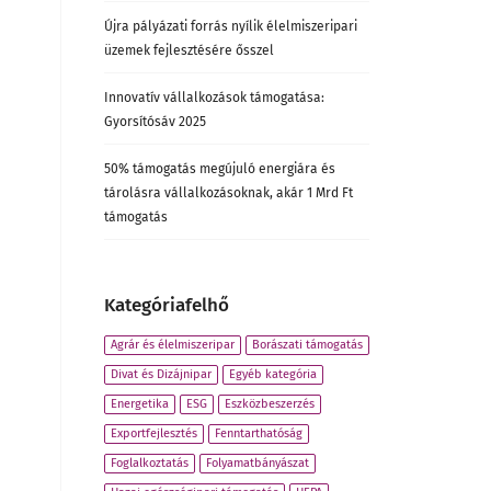
Újra pályázati forrás nyílik élelmiszeripari
üzemek fejlesztésére ősszel
Innovatív vállalkozások támogatása:
Gyorsítósáv 2025
50% támogatás megújuló energiára és
tárolásra vállalkozásoknak, akár 1 Mrd Ft
támogatás
Kategóriafelhő
Agrár és élelmiszeripar
Borászati támogatás
Divat és Dizájnipar
Egyéb kategória
Energetika
ESG
Eszközbeszerzés
Exportfejlesztés
Fenntarthatóság
Foglalkoztatás
Folyamatbányászat