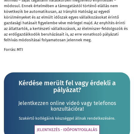
felhívás – saját tagállami hatáskörben megtehető enyhítéssel –
módosul. Ennek értelmében a támogatástól történő elállás nem
következik be automatikusan, az Irányító Hatóság az egyedi
körülményeket és az elmúlt időszak egyes vállalkozásokat érintő
gazdasági hatásait figyelembe véve mérlegel majd. Az enyhítés érinti
az állattartók, a kertészeti vállalkozások, az élelmiszer-feldolgozók és
az erdőgazdálkodók beruházásait is, az erre vonatkozó pályázati
felhívás módosításai folyamatosan jelennek meg.
Forrás: MTI
Kérdése merült fel vagy érdekli a
pályázat?
Jelentkezzen online videó vagy telefonos
konzultációra!
Szakértő kollégáink készséggel állnak rendelkezésére.
JELENTKEZÉS - IDŐPONTFOGLALÁS