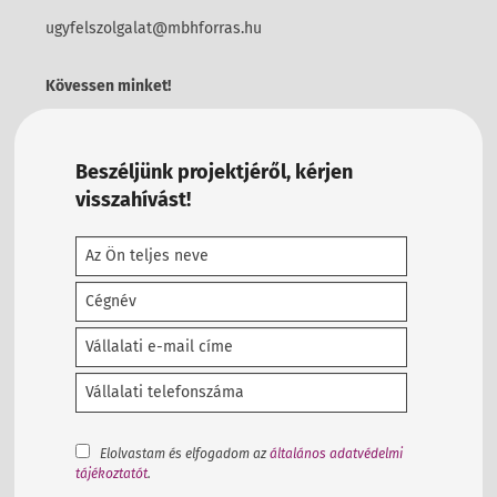
ugyfelszolgalat@mbhforras.hu
Kövessen minket!
Beszéljünk projektjéről, kérjen
visszahívást!
Elolvastam és elfogadom az
általános adatvédelmi
tájékoztatót
.