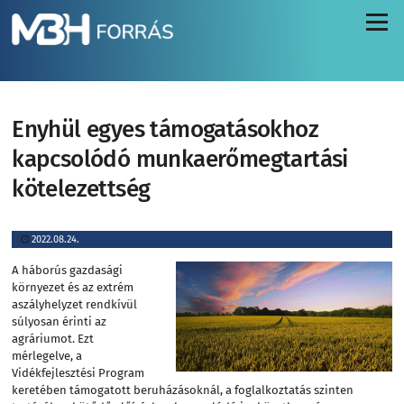
Menü
Enyhül egyes támogatásokhoz
kapcsolódó munkaerőmegtartási
kötelezettség
2022.08.24.
A háborús gazdasági
környezet és az extrém
aszályhelyzet rendkívül
súlyosan érinti az
agráriumot. Ezt
mérlegelve, a
Vidékfejlesztési Program
keretében támogatott beruházásoknál, a foglalkoztatás szinten