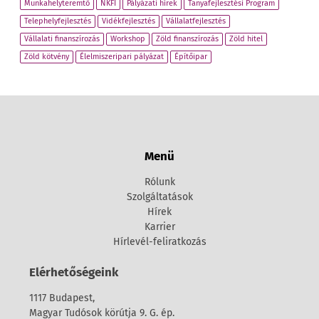
Munkahelyteremtő
NKFI
Pályázati hírek
Tanyafejlesztési Program
Telephelyfejlesztés
Vidékfejlesztés
Vállalatfejlesztés
Vállalati finanszírozás
Workshop
Zöld finanszírozás
Zöld hitel
Zöld kötvény
Élelmiszeripari pályázat
Építőipar
Menü
Rólunk
Szolgáltatások
Hírek
Karrier
Hírlevél-feliratkozás
Elérhetőségeink
1117 Budapest,
Magyar Tudósok körútja 9. G. ép.