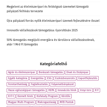
Megjelent az élelmiszeripari és feldolgozó üzemeket támogató
pályázati felhívás tervezete
Újra pályázati forrás nyílik élelmiszeripari üzemek fejlesztésére ősszel
Innovatív vállalkozások támogatása: Gyorsítósáv 2025
50% támogatás megújuló energiára és tárolásra vállalkozásoknak,
akár 1 Mrd Ft támogatás
Kategóriafelhő
Agrár és élelmiszeripar
Borászati támogatás
Divat és Dizájnipar
Egyéb kategória
Energetika
ESG
Eszközbeszerzés
Exportfejlesztés
Fenntarthatóság
Foglalkoztatás
Folyamatbányászat
Hazai egészségipari támogatás
HEPA
Innovációs hírek
Irinyi-terv
K+F
K+F+I
Kiemelt hírek
Kisfaludy Program
Kérdőív
Magyar Multi Program
Makrogazdaság
MFB Pontok