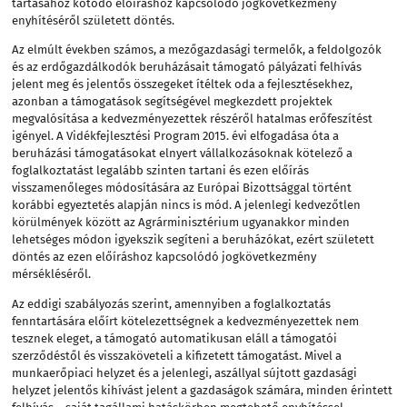
tartásához kötődő előíráshoz kapcsolódó jogkövetkezmény
enyhítéséről született döntés.
Az elmúlt években számos, a mezőgazdasági termelők, a feldolgozók
és az erdőgazdálkodók beruházásait támogató pályázati felhívás
jelent meg és jelentős összegeket ítéltek oda a fejlesztésekhez,
azonban a támogatások segítségével megkezdett projektek
megvalósítása a kedvezményezettek részéről hatalmas erőfeszítést
igényel. A Vidékfejlesztési Program 2015. évi elfogadása óta a
beruházási támogatásokat elnyert vállalkozásoknak kötelező a
foglalkoztatást legalább szinten tartani és ezen előírás
visszamenőleges módosítására az Európai Bizottsággal történt
korábbi egyeztetés alapján nincs is mód. A jelenlegi kedvezőtlen
körülmények között az Agrárminisztérium ugyanakkor minden
lehetséges módon igyekszik segíteni a beruházókat, ezért született
döntés az ezen előíráshoz kapcsolódó jogkövetkezmény
mérsékléséről.
Az eddigi szabályozás szerint, amennyiben a foglalkoztatás
fenntartására előírt kötelezettségnek a kedvezményezettek nem
tesznek eleget, a támogató automatikusan eláll a támogatói
szerződéstől és visszaköveteli a kifizetett támogatást. Mivel a
munkaerőpiaci helyzet és a jelenlegi, aszállyal sújtott gazdasági
helyzet jelentős kihívást jelent a gazdaságok számára, minden érintett