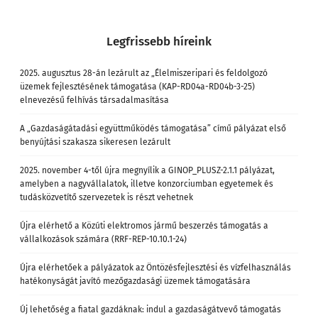
Legfrissebb híreink
2025. augusztus 28-án lezárult az „Élelmiszeripari és feldolgozó
üzemek fejlesztésének támogatása (KAP-RD04a-RD04b-3-25)
elnevezésű felhívás társadalmasítása
A „Gazdaságátadási együttműködés támogatása” című pályázat első
benyújtási szakasza sikeresen lezárult
2025. november 4-től újra megnyílik a GINOP_PLUSZ-2.1.1 pályázat,
amelyben a nagyvállalatok, illetve konzorciumban egyetemek és
tudásközvetítő szervezetek is részt vehetnek
Újra elérhető a Közúti elektromos jármű beszerzés támogatás a
vállalkozások számára (RRF-REP-10.10.1-24)
Újra elérhetőek a pályázatok az Öntözésfejlesztési és vízfelhasználás
hatékonyságát javító mezőgazdasági üzemek támogatására
Új lehetőség a fiatal gazdáknak: indul a gazdaságátvevő támogatás