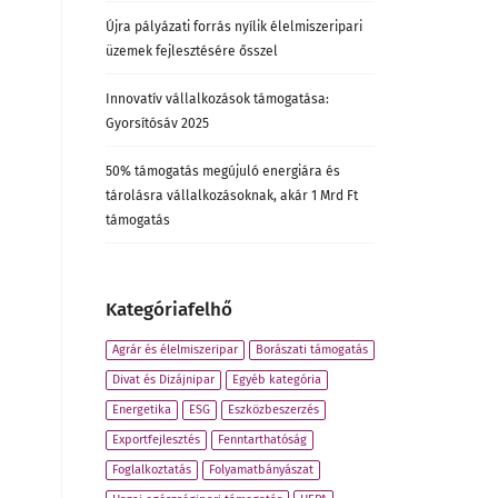
Újra pályázati forrás nyílik élelmiszeripari
üzemek fejlesztésére ősszel
Innovatív vállalkozások támogatása:
Gyorsítósáv 2025
50% támogatás megújuló energiára és
tárolásra vállalkozásoknak, akár 1 Mrd Ft
támogatás
Kategóriafelhő
Agrár és élelmiszeripar
Borászati támogatás
Divat és Dizájnipar
Egyéb kategória
Energetika
ESG
Eszközbeszerzés
Exportfejlesztés
Fenntarthatóság
Foglalkoztatás
Folyamatbányászat