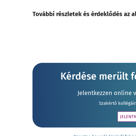
További részletek és érdeklődés
az a
Kérdése merült fe
Jelentkezzen online 
Szakértő kollégái
JELENT