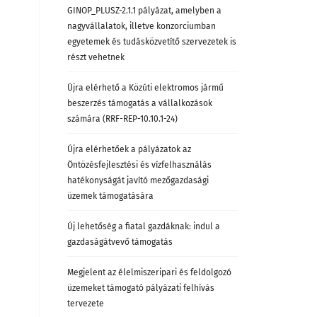
GINOP_PLUSZ-2.1.1 pályázat, amelyben a
nagyvállalatok, illetve konzorciumban
egyetemek és tudásközvetítő szervezetek is
részt vehetnek
Újra elérhető a Közúti elektromos jármű
beszerzés támogatás a vállalkozások
számára (RRF-REP-10.10.1-24)
Újra elérhetőek a pályázatok az
Öntözésfejlesztési és vízfelhasználás
hatékonyságát javító mezőgazdasági
üzemek támogatására
Új lehetőség a fiatal gazdáknak: indul a
gazdaságátvevő támogatás
Megjelent az élelmiszeripari és feldolgozó
üzemeket támogató pályázati felhívás
tervezete