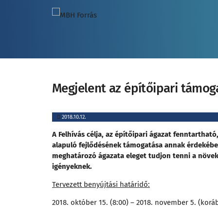
Megjelent az építőipari támog
2018.10.12.
A Felhívás célja, az építőipari ágazat fenntartha
alapuló fejlődésének támogatása annak érdekében
meghatározó ágazata eleget tudjon tenni a növ
igényeknek.
Tervezett benyújtási határidő:
2018. október 15. (8:00) – 2018. november 5. (korá