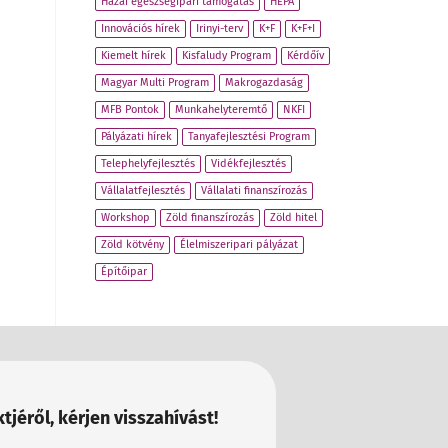
Hazai egészségipari támogatás
HEPA
Innovációs hírek
Irinyi-terv
K+F
K+F+I
Kiemelt hírek
Kisfaludy Program
Kérdőív
Magyar Multi Program
Makrogazdaság
MFB Pontok
Munkahelyteremtő
NKFI
Pályázati hírek
Tanyafejlesztési Program
Telephelyfejlesztés
Vidékfejlesztés
Vállalatfejlesztés
Vállalati finanszírozás
Workshop
Zöld finanszírozás
Zöld hitel
Zöld kötvény
Élelmiszeripari pályázat
Építőipar
tjéről, kérjen visszahívást!