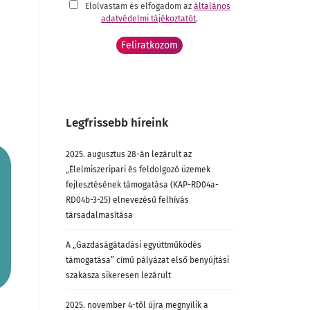
Elolvastam és elfogadom az
általános
adatvédelmi tájékoztatót
.
Legfrissebb híreink
2025. augusztus 28-án lezárult az
„Élelmiszeripari és feldolgozó üzemek
fejlesztésének támogatása (KAP-RD04a-
RD04b-3-25) elnevezésű felhívás
társadalmasítása
A „Gazdaságátadási együttműködés
támogatása” című pályázat első benyújtási
szakasza sikeresen lezárult
2025. november 4-től újra megnyílik a