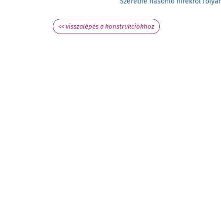
Szeretne hasonló hírekről fol
<< visszalépés a konstrukciókhoz