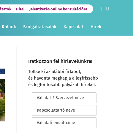
ázatok
Hitel
Jelentkezés online konzultációra
Rólunk
Szolgáltatásaink
Kapcsolat
Hírek
Iratkozzon fel hírlevelünkre!
Töltse ki az alábbi űrlapot,
ar
és havonta megkapja a legfrissebb
és legfontosabb pályázati híreket.