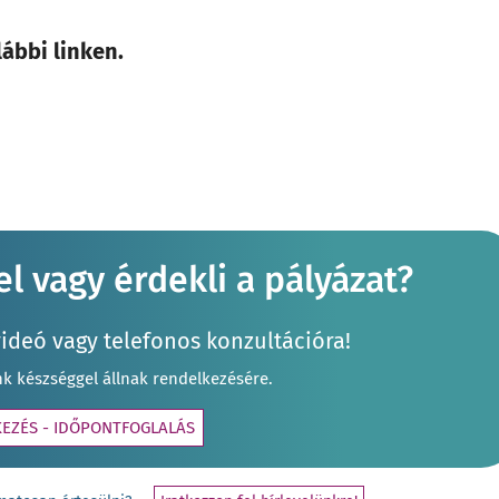
lábbi linken
.
l vagy érdekli a pályázat?
videó vagy telefonos konzultációra!
nk készséggel állnak rendelkezésére.
KEZÉS - IDŐPONTFOGLALÁS