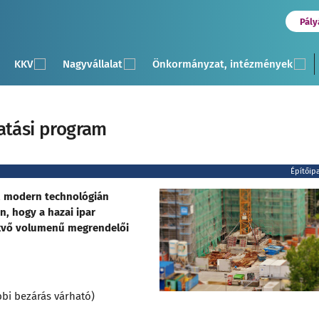
Pály
KKV
Nagyvállalat
Önkormányzat, intézmények
atási program
Építőip
tó, modern technológián
, hogy a hazai ipar
ekvő volumenű megrendelői
bbi bezárás várható)