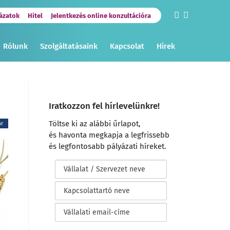
ázatok
Hitel
Jelentkezés online konzultációra
Rólunk
Szolgáltatásaink
Kapcsolat
Hírek
Iratkozzon fel hírlevelünkre!
Töltse ki az alábbi űrlapot,
ar
és havonta megkapja a legfrissebb
és legfontosabb pályázati híreket.