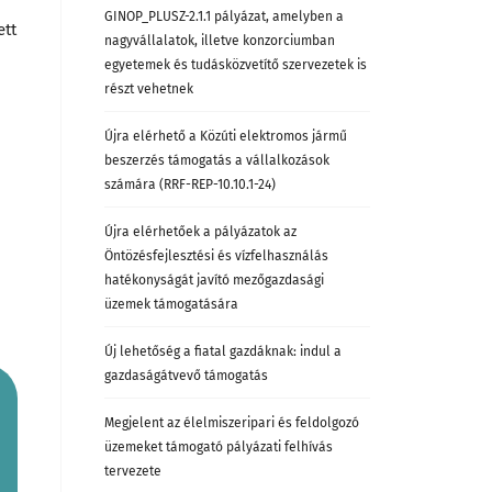
GINOP_PLUSZ-2.1.1 pályázat, amelyben a
ett
nagyvállalatok, illetve konzorciumban
egyetemek és tudásközvetítő szervezetek is
részt vehetnek
Újra elérhető a Közúti elektromos jármű
beszerzés támogatás a vállalkozások
számára (RRF-REP-10.10.1-24)
Újra elérhetőek a pályázatok az
Öntözésfejlesztési és vízfelhasználás
hatékonyságát javító mezőgazdasági
üzemek támogatására
Új lehetőség a fiatal gazdáknak: indul a
gazdaságátvevő támogatás
Megjelent az élelmiszeripari és feldolgozó
üzemeket támogató pályázati felhívás
tervezete