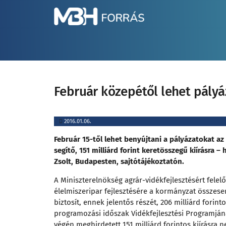
Február közepétől lehet pályá
2016.01.06.
Február 15-től lehet benyújtani a pályázatokat az 
segítő, 151 milliárd forint keretösszegű kiírásra – 
Zsolt, Budapesten, sajtótájékoztatón.
A Miniszterelnökség agrár-vidékfejlesztésért felelős
élelmiszeripar fejlesztésére a kormányzat összesen
biztosít, ennek jelentős részét, 206 milliárd forint
programozási időszak Vidékfejlesztési Programjána
végén meghirdetett 151 milliárd forintos kiírásr