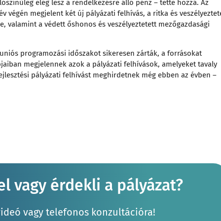
ószínűleg elég lesz a rendelkezésre álló pénz – tette hozzá. Az
 év végén megjelent két új pályázati felhívás, a ritka és veszélyeztet
e, valamint a védett őshonos és veszélyeztetett mezőgazdasági
 uniós programozási időszakot sikeresen zárták, a forrásokat
apjaiban megjelennek azok a pályázati felhívások, amelyeket tavaly
fejlesztési pályázati felhívást meghirdetnek még ebben az évben –
l vagy érdekli a pályázat?
videó vagy telefonos konzultációra!