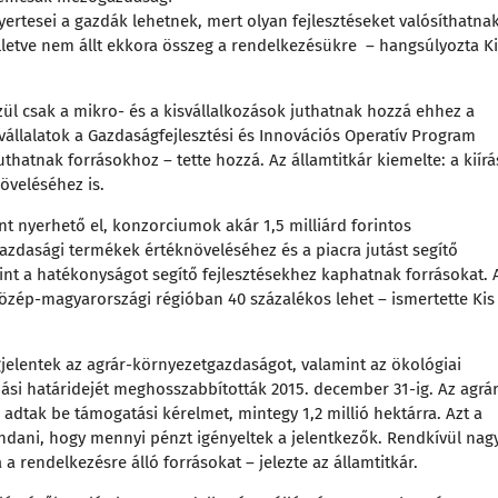
ertesei a gazdák lehetnek, mert olyan fejlesztéseket valósíthatna
letve nem állt ekkora összeg a rendelkezésükre – hangsúlyozta Ki
l csak a mikro- és a kisvállalkozások juthatnak hozzá ehhez a
állalatok a Gazdaságfejlesztési és Innovációs Operatív Program
juthatnak forrásokhoz – tette hozzá. Az államtitkár kiemelte: a kiírá
növeléséhez is.
t nyerhető el, konzorciumok akár 1,5 milliárd forintos
azdasági termékek értéknöveléséhez és a piacra jutást segítő
int a hatékonyságot segítő fejlesztésekhez kaphatnak forrásokat. 
özép-magyarországi régióban 40 százalékos lehet – ismertette Kis
megjelentek az agrár-környezetgazdaságot, valamint az ökológiai
ási határidejét meghosszabbították 2015. december 31-ig
. Az agrá
adtak be támogatási kérelmet, mintegy 1,2 millió hektárra. Azt a
dani, hogy mennyi pénzt igényeltek a jelentkezők. Rendkívül nag
a rendelkezésre álló forrásokat – jelezte az államtitkár.