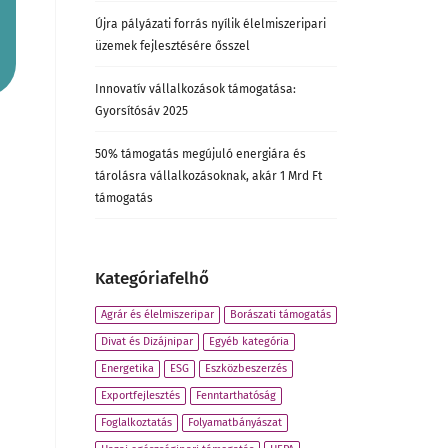
Újra pályázati forrás nyílik élelmiszeripari
üzemek fejlesztésére ősszel
Innovatív vállalkozások támogatása:
Gyorsítósáv 2025
50% támogatás megújuló energiára és
tárolásra vállalkozásoknak, akár 1 Mrd Ft
támogatás
Kategóriafelhő
Agrár és élelmiszeripar
Borászati támogatás
Divat és Dizájnipar
Egyéb kategória
Energetika
ESG
Eszközbeszerzés
Exportfejlesztés
Fenntarthatóság
Foglalkoztatás
Folyamatbányászat