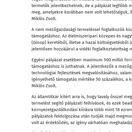
termelők jelentkezhetnek, de a pályázat legfőbb ny
meg, amelyekre korábban nem volt lehetőségük, il
Miklós Zsolt.
A nem mezőgazdasági termeléssel foglalkozók közü
támogatáshoz. Az élelmiszeripari közepes és nagyv
(Ginop) keretéből, illetve a hazai költségvetésből 
jelentősen hozzájárul a vidéki foglalkoztatottság 
Egyéni pályázat esetében maximum 500 millió forin
támogatáshoz is juthatnak. A jelentkezők a mezőg
technológiai fejlesztések megvalósításához, valam
igényelhető támogatás mértéke 50 százalékos, a k
Miklós Zsolt.
Az államtitkár kitért arra is, hogy tavaly ősszel 
termelést segítő pályázati felhívások, és ezek
bead
környezetgazdálkodási kiírásra több mint 18 ezren 
pályázatok feldolgozása után tudják majd megmon
volt az érdeklődés, az igény várhatóan meghaladja 