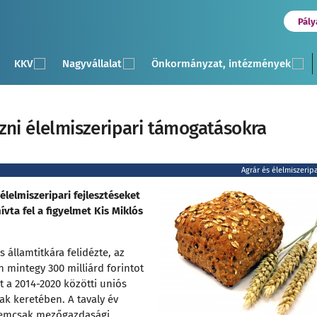
Pály
KKV
Nagyvállalat
Önkormányzat, intézmények
zni élelmiszeripari támogatásokra
Agrár és élelmiszerip
élelmiszeripari fejlesztéseket
hívta fel a figyelmet Kis Miklós
 államtitkára felidézte, az
 mintegy 300 milliárd forintot
ot a 2014-2020 közötti uniós
k keretében. A tavaly év
a nemcsak mezőgazdasági