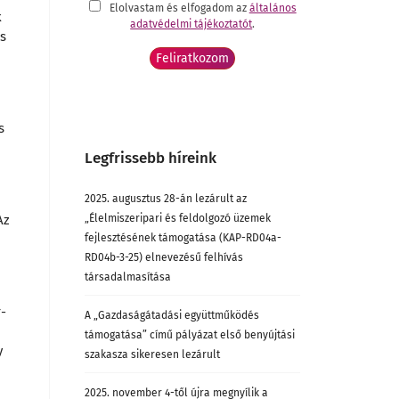
Elolvastam és elfogadom az
általános
k
adatvédelmi tájékoztatót
.
s
s
Legfrissebb híreink
2025. augusztus 28-án lezárult az
Az
„Élelmiszeripari és feldolgozó üzemek
fejlesztésének támogatása (KAP-RD04a-
RD04b-3-25) elnevezésű felhívás
társadalmasítása
r-
A „Gazdaságátadási együttműködés
támogatása” című pályázat első benyújtási
y
szakasza sikeresen lezárult
2025. november 4-től újra megnyílik a