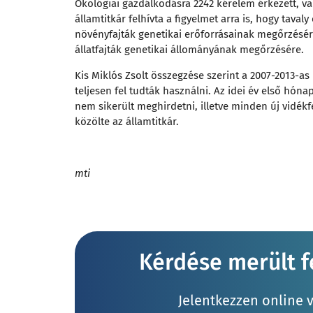
Ökológiai gazdálkodásra 2242 kérelem érkezett, val
államtitkár felhívta a figyelmet arra is, hogy tavaly
növényfajták genetikai erőforrásainak megőrzésér
állatfajták genetikai állományának megőrzésére.
Kis Miklós Zsolt összegzése szerint a 2007-2013-as
teljesen fel tudták használni. Az idei év első hón
nem sikerült meghirdetni, illetve minden új vidék
közölte az államtitkár.
mti
Kérdése merült fe
Jelentkezzen online 