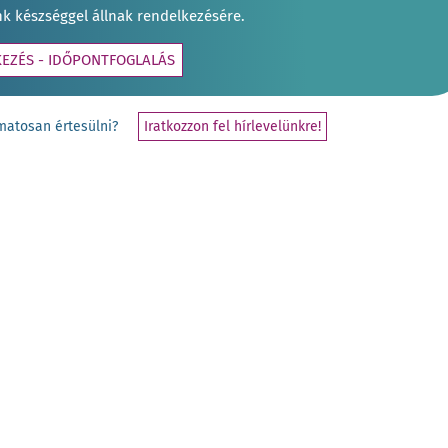
nk készséggel állnak rendelkezésére.
KEZÉS - IDŐPONTFOGLALÁS
yamatosan értesülni?
Iratkozzon fel hírlevelünkre!