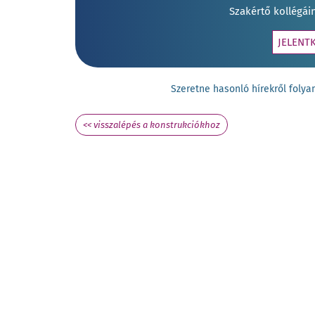
Szakértő kollégái
JELENT
Szeretne hasonló hírekről fol
<< visszalépés a konstrukciókhoz