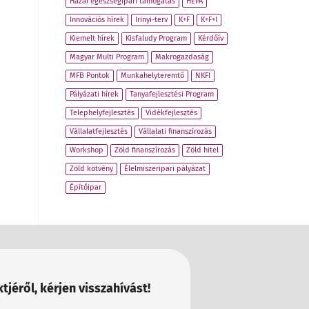
Hazai egészségipari támogatás
HEPA
Innovációs hírek
Irinyi-terv
K+F
K+F+I
Kiemelt hírek
Kisfaludy Program
Kérdőív
Magyar Multi Program
Makrogazdaság
MFB Pontok
Munkahelyteremtő
NKFI
Pályázati hírek
Tanyafejlesztési Program
Telephelyfejlesztés
Vidékfejlesztés
Vállalatfejlesztés
Vállalati finanszírozás
Workshop
Zöld finanszírozás
Zöld hitel
Zöld kötvény
Élelmiszeripari pályázat
Építőipar
tjéről, kérjen visszahívást!