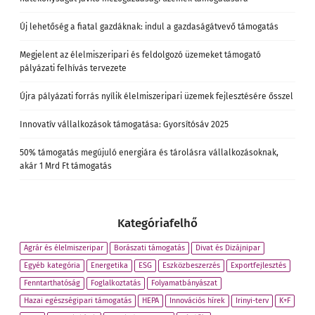
Új lehetőség a fiatal gazdáknak: indul a gazdaságátvevő támogatás
Megjelent az élelmiszeripari és feldolgozó üzemeket támogató
pályázati felhívás tervezete
Újra pályázati forrás nyílik élelmiszeripari üzemek fejlesztésére ősszel
Innovatív vállalkozások támogatása: Gyorsítósáv 2025
50% támogatás megújuló energiára és tárolásra vállalkozásoknak,
akár 1 Mrd Ft támogatás
Kategóriafelhő
Agrár és élelmiszeripar
Borászati támogatás
Divat és Dizájnipar
Egyéb kategória
Energetika
ESG
Eszközbeszerzés
Exportfejlesztés
Fenntarthatóság
Foglalkoztatás
Folyamatbányászat
Hazai egészségipari támogatás
HEPA
Innovációs hírek
Irinyi-terv
K+F