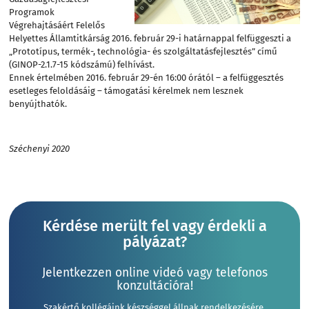
Programok
Végrehajtásáért Felelős
Helyettes Államtitkárság 2016. február 29-i határnappal felfüggeszti a
„Prototípus, termék-, technológia- és szolgáltatásfejlesztés” című
(GINOP-2.1.7-15 kódszámú) felhívást.
Ennek értelmében
2016. február 29-én 16:00 órától – a felfüggesztés
esetleges feloldásáig – támogatási kérelmek nem lesznek
benyújthatók.
Széchenyi 2020
Kérdése merült fel vagy érdekli a
pályázat?
Jelentkezzen online videó vagy telefonos
konzultációra!
Szakértő kollégáink készséggel állnak rendelkezésére.