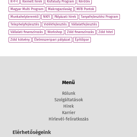
K+F+I
Kiemelt hírek
Kisfaludy Program
Kérdőív
Magyar Multi Program
Makrogazdaság
MFB Pontok
Munkahelyteremtő
NKFI
Pályázati hírek
Tanyafejlesztési Program
Telephelyfejlesztés
Vidékfejlesztés
Vállalatfejlesztés
Vállalati finanszírozás
Workshop
Zöld finanszírozás
Zöld hitel
Zöld kötvény
Élelmiszeripari pályázat
Építőipar
Menü
Rólunk
Szolgáltatások
Hírek
Karrier
Hírlevél-feliratkozás
Elérhetőségeink