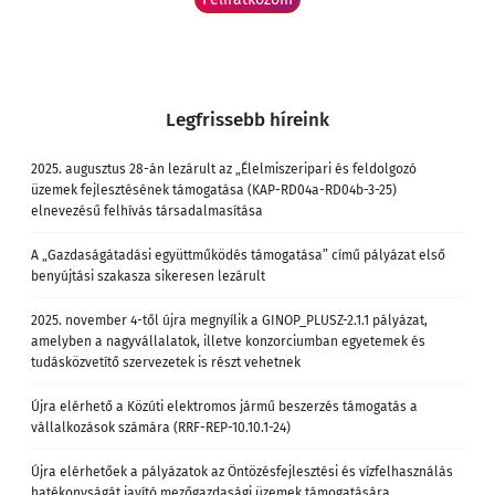
Legfrissebb híreink
2025. augusztus 28-án lezárult az „Élelmiszeripari és feldolgozó
üzemek fejlesztésének támogatása (KAP-RD04a-RD04b-3-25)
elnevezésű felhívás társadalmasítása
A „Gazdaságátadási együttműködés támogatása” című pályázat első
benyújtási szakasza sikeresen lezárult
2025. november 4-től újra megnyílik a GINOP_PLUSZ-2.1.1 pályázat,
amelyben a nagyvállalatok, illetve konzorciumban egyetemek és
tudásközvetítő szervezetek is részt vehetnek
Újra elérhető a Közúti elektromos jármű beszerzés támogatás a
vállalkozások számára (RRF-REP-10.10.1-24)
Újra elérhetőek a pályázatok az Öntözésfejlesztési és vízfelhasználás
hatékonyságát javító mezőgazdasági üzemek támogatására