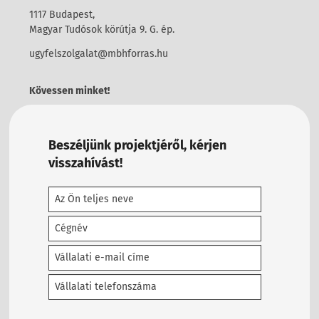
1117 Budapest,
Magyar Tudósok körútja 9. G. ép.
ugyfelszolgalat@mbhforras.hu
Kövessen minket!
Beszéljünk projektjéről, kérjen
visszahívást!