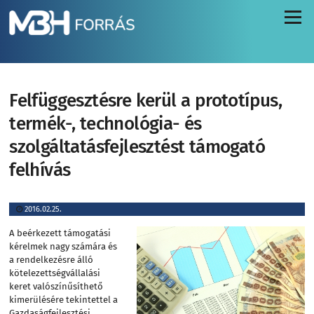
Menü
Felfüggesztésre kerül a prototípus,
termék-, technológia- és
szolgáltatásfejlesztést támogató
felhívás
2016.02.25.
A beérkezett támogatási
kérelmek nagy számára és
a rendelkezésre álló
kötelezettségvállalási
keret valószínűsíthető
kimerülésére tekintettel a
Gazdaságfejlesztési