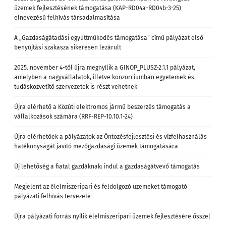
üzemek fejlesztésének támogatása (KAP-RD04a-RD04b-3-25)
elnevezésű felhívás társadalmasítása
A „Gazdaságátadási együttműködés támogatása” című pályázat első
benyújtási szakasza sikeresen lezárult
2025. november 4-től újra megnyílik a GINOP_PLUSZ-2.1.1 pályázat,
amelyben a nagyvállalatok, illetve konzorciumban egyetemek és
tudásközvetítő szervezetek is részt vehetnek
Újra elérhető a Közúti elektromos jármű beszerzés támogatás a
vállalkozások számára (RRF-REP-10.10.1-24)
Újra elérhetőek a pályázatok az Öntözésfejlesztési és vízfelhasználás
hatékonyságát javító mezőgazdasági üzemek támogatására
Új lehetőség a fiatal gazdáknak: indul a gazdaságátvevő támogatás
Megjelent az élelmiszeripari és feldolgozó üzemeket támogató
pályázati felhívás tervezete
Újra pályázati forrás nyílik élelmiszeripari üzemek fejlesztésére ősszel