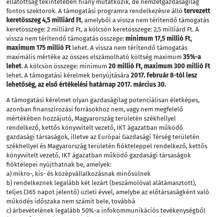
ellátottság tekintetében hiány mutatkozik, de nemzetgazdaságilag
fontos szektorok. A támogatási programra rendelkezésre álló
tervezett
keretösszeg 4,5 milliárd Ft
, amelyből a vissza nem térítendő támogatás
keretösszege: 2 milliárd Ft, a kölcsön keretösszege: 2,5 milliárd Ft. A
vissza nem térítendő támogatás összege:
minimum 17,5 millió Ft,
maximum 175 millió Ft
lehet. A vissza nem térítendő támogatás
maximális mértéke az összes elszámolható költség maximum
35%-a
lehet
. A kölcsön összege: minimum
20 millió Ft, maximum 300 millió Ft
lehet. A támogatási kérelmek benyújtására
2017. február 8-tól lesz
lehetőség, az első értékelési határnap 2017. március 30.
A támogatási kérelmet olyan gazdaságilag potenciálisan életképes,
azonban finanszírozási forrásokhoz nem, vagy nem megfelelő
mértékében hozzájutó, Magyarország területén székhellyel
rendelkező, kettős könyvvitelt vezető, IKT ágazatban működő
gazdasági társaságok, illetve az Európai Gazdasági Térség területén
székhellyel és Magyarország területén fiókteleppel rendelkező, kettős
könyvvitelt vezető, IKT ágazatban működő gazdasági társaságok
fióktelepei nyújthatnak be, amelyek:
a) mikro-, kis- és középvállalkozásnak minősülnek
b) rendelkeznek legalább két lezárt (beszámolóval alátámasztott),
teljes (365 napot jelentő) üzleti évvel, amelybe az előtársaságként való
működés időszaka nem számít bele, továbbá
c) árbevételének legalább 50%-a infokommunikációs tevékenységből