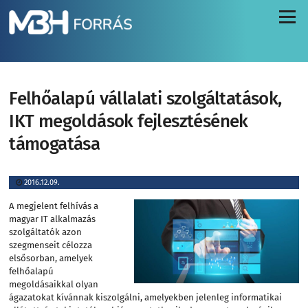
Menü
Felhőalapú vállalati szolgáltatások,
IKT megoldások fejlesztésének
támogatása
2016.12.09.
A megjelent felhívás a
magyar IT alkalmazás
szolgáltatók azon
szegmenseit célozza
elsősorban, amelyek
felhőalapú
megoldásaikkal olyan
ágazatokat kívánnak kiszolgálni, amelyekben jelenleg informatikai