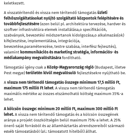
keletkezett.
A visszatérítendő és vissza nem térítendő támogatás
üzleti
felhőszolgáltatásokat nyújtó szolgáltató központok felépítésére és
továbbfejlesztésére
(ezen belül pl. architektúra tervezése, hardver és
szoftver infrastruktúra elemek installálása,o specifikációk,
szabványok, bevezetési módszertanok kidolgozása,o alkalmazás(ok)
kifejlesztése, implementálása, integrációja,
bevezetése,paraméterezése, testre szabása, interfész fejlesztés),
valamint
kommunikációs és marketing stratégia, információs- és
médiakampány megvalósítására
fordítható.
Támogatási igény csak a
Közép-Magyarország régió
(Budapest, illetve
Pest megye)
területén kívül megvalósuló
fejlesztésekre nyújtható be.
A
vissza nem térítendő támogatás összege minimum 17,5 millió Ft,
maximum 175 millió Ft lehet
. A vissza nem térítendő támogatás
maximális mértéke az összes elszámolható költség maximum 35%-a
lehet.
A kölcsön összege: minimum 20 millió Ft, maximum 300 millió Ft
lehet.
A vissza nem térítendő támogatás és a kölcsön összegének
aránya a projekt összköltségén belül maximum 75%-a lehet. A 25%
önerő saját forrásból és az államháztartás alrendszereiből származó
egyéb támogatásból (pl.: támogatott hitelből) állhat.