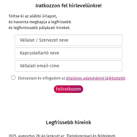
Iratkozzon fel hírlevelünkre!
Töltse ki az alábbi űrlapot,
és havonta megkapja a legfrissebb
és legfontosabb pályázati híreket.
Elolvastam és elfogadom az
általános adatvédelmi tájékoztatót
.
Legfrissebb híreink
2025. augusztus 28-án lezárult az „Élelmiszeripari és feldolgozó