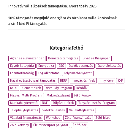
Innovatív vállalkozások támogatása: Gyorsítósáv 2025
50% támogatás megújuló energiára és tárolásra vállalkozásoknak,
akár 1 Mrd Ft támogatás
Kategóriafelhő
Agrár és élelmiszeripar
Borászati támogatás
Divat és Dizájnipar
Egyéb kategória
Energetika
ESG
Eszközbeszerzés
Exportfejlesztés
Fenntarthatóság
Foglalkoztatás
Folyamatbányászat
Hazai egészségipari támogatás
HEPA
Innovációs hírek
Irinyi-terv
K+F
K+F+I
Kiemelt hírek
Kisfaludy Program
Kérdőív
Magyar Multi Program
Makrogazdaság
MFB Pontok
Munkahelyteremtő
NKFI
Pályázati hírek
Tanyafejlesztési Program
Telephelyfejlesztés
Vidékfejlesztés
Vállalatfejlesztés
Vállalati finanszírozás
Workshop
Zöld finanszírozás
Zöld hitel
Zöld kötvény
Élelmiszeripari pályázat
Építőipar