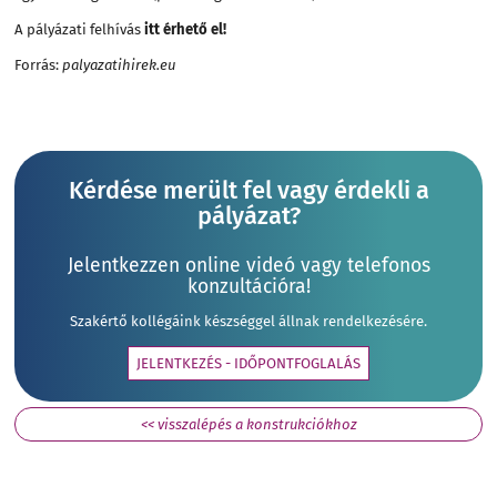
A pályázati felhívás
itt érhető el
!
Forrás:
palyazatihirek.eu
Kérdése merült fel vagy érdekli a
pályázat?
Jelentkezzen online videó vagy telefonos
konzultációra!
Szakértő kollégáink készséggel állnak rendelkezésére.
JELENTKEZÉS - IDŐPONTFOGLALÁS
<< visszalépés a konstrukciókhoz