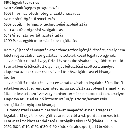
6190 Egyéb távközlés
6201 Számítógépes programozás
6202 Információtechnológiai szaktanácsadás
6203 Számítógép-üzemeltetés
6209 Egyéb információ-technológiai szolgáltatás
6311 Adatfeldolgozási szolgáltatás
6312 Világháló-portáli szolgáltatás
6399 M.n.s. egyéb információs-szolgáltatás
Nem nyújtható támogatás azon támogatást igénylő részére, amely nem
felel meg az alábbi szolgáltatási feltételek közül legalább egynek:
– az elmúlt 5 naptári vagy üzleti év vonatkozásában legalább 50 millió
Ft értékben értékesített olyan saját fejlesztésű szoftvert, amelyre
alapozva az Iaas/PaaS/SaaS üzleti felhőszolgáltatást el kívánja
indítani;
– az elmúlt 5 naptári és üzleti év vonatkozásában legalább 50 millió Ft
értékben adott el rendszerintegrációs szolgáltatást olyan harmadik fél
által fejlesztett szoftver vagy hardver termékkel kapcsolatban, amelyre
alapozva az üzleti felhő infrastruktúra/platform/alkalmazás
szolgáltatást nyújtani kívánja;
– a támogatási kérelem beadási évét megelőző évben átlagosan
legalább 15 ügyfelet szolgált ki, amelyektől a 4.1. pontban nevesített
TEÁOR számokhoz rendelhető IT szolgáltatásokból (kivétel: TEÁOR
2620, 5821, 6110, 6120, 6130, 6190 kódok és alcsoportjaik) bevétele