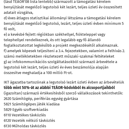
(lásd TEÁOR’08 lista lentebb) származott a támogatási kérelem
benyújtását megelőző legutolsó két lezárt, teljes üzleti év összesített
adatait vizsgálva,
d) éves átlagos statisztikai állományi létszáma a támogatási kérelem
benyújtását megelőző legutolsó, lezárt, teljes üzleti évben minimum 5
fő volt,
e) a kevésbé fejlett régiókban székhellyel, fiókteleppel vagy
telephellyel rendelkeznek, és ott legalább egy fő állandó
foglalkoztatottat legkésőbb a projekt megkezdésétől alkalmaznak.
f) amelyek képesek teljesíteni a 3.4. fejezetekben, valamint a Felhívás 2.
számú mellékletekben részletezett műszaki-szakmai feltételeket
g) az infokommunikációs szolgáltatásokból származó árbevétele a
legutolsó két lezárt, teljes üzleti év éves beszámolója alapján
összesítve meghaladja a 100 millió Ft-ot.
IKT ágazatba tartozónak a legutolsó lezárt üzleti évben az árbevételük
több mint 50%-át az alábbi TEÁOR-kódokból és alcsoportjaikból
(igazoltan) származó értékesítésből szerző vállalkozások tekinthetők:
2620 Számítógép, perifériás egység gyártása
5821 Számítógépes játék kiadása
5829 Egyéb szoftverkiadás
6110 Vezetékes távközlés
6120 Vezeték nélküli távközlés
6130 Műholdas távközlés