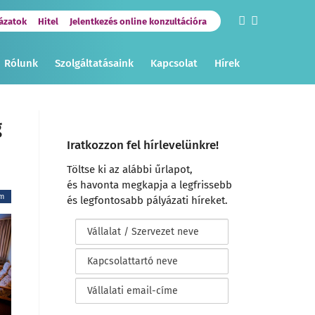
ázatok
Hitel
Jelentkezés online konzultációra
Rólunk
Szolgáltatásaink
Kapcsolat
Hírek
g
Iratkozzon fel hírlevelünkre!
Töltse ki az alábbi űrlapot,
és havonta megkapja a legfrissebb
am
és legfontosabb pályázati híreket.