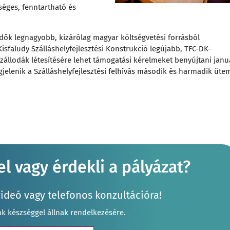
séges, fenntartható és
idők legnagyobb, kizárólag magyar költségvetési forrásból
 Kisfaludy Szálláshelyfejlesztési Konstrukció legújabb, TFC-DK-
zállodák létesítésére lehet támogatási kérelmeket benyújtani janu
elenik a Szálláshelyfejlesztési felhívás második és harmadik üte
l vagy érdekli a pályázat?
videó vagy telefonos konzultációra!
nk készséggel állnak rendelkezésére.