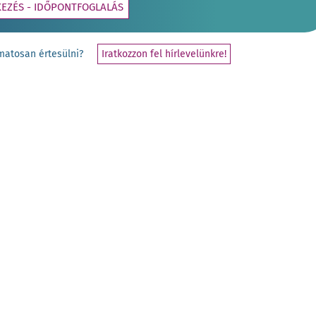
KEZÉS - IDŐPONTFOGLALÁS
yamatosan értesülni?
Iratkozzon fel hírlevelünkre!