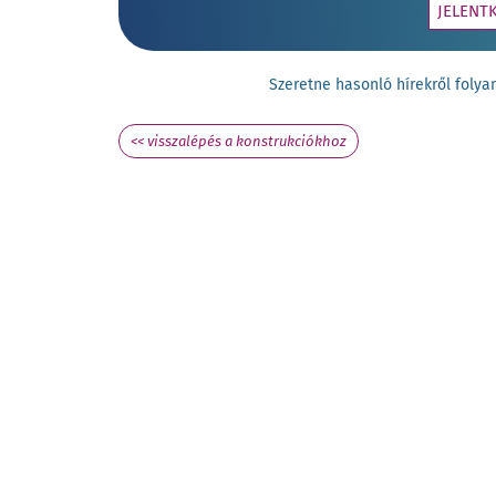
JELENT
Szeretne hasonló hírekről fol
<< visszalépés a konstrukciókhoz