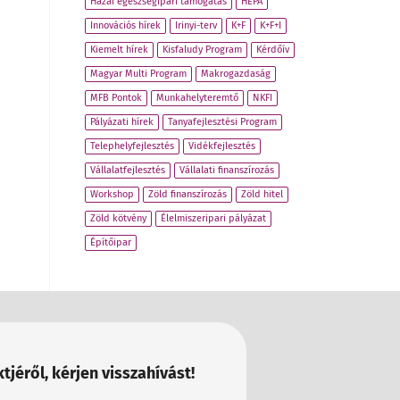
Hazai egészségipari támogatás
HEPA
Innovációs hírek
Irinyi-terv
K+F
K+F+I
Kiemelt hírek
Kisfaludy Program
Kérdőív
Magyar Multi Program
Makrogazdaság
MFB Pontok
Munkahelyteremtő
NKFI
Pályázati hírek
Tanyafejlesztési Program
Telephelyfejlesztés
Vidékfejlesztés
Vállalatfejlesztés
Vállalati finanszírozás
Workshop
Zöld finanszírozás
Zöld hitel
Zöld kötvény
Élelmiszeripari pályázat
Építőipar
tjéről, kérjen visszahívást!