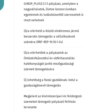
GINOP_PLUSZ-2.1.1 pályázat, amelyben a
nagyvállalatok, illetve konzorciumban
egyetemek és tudásközvetítő szervezetek is
részt vehetnek
Újra elérhető a Közúti elektromos jármű
beszerzés támogatás a vállalkozások
számára (RRF-REP-10.10.1-24)
Újra elérhetőek a pályázatok az
Öntözésfejlesztési és vízfelhasználás
hatékonyságát javító mezőgazdasági
üzemek támogatására
Új lehetőség a fiatal gazdáknak: indul a
gazdaságátvevő támogatás
Megjelent az élelmiszeripari és feldolgozó
üzemeket támogató pályázati felhívás
tervezete