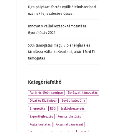
Újra pályázati forrás nyílik élelmiszeripari
üzemek fejlesztésére ősszel
Innovatív vállalkozások támogatása:
Gyorsítósáv 2025
50% támogatás megújuló energiára és
tárolásra vállalkozásoknak, akár 1 Mrd Ft
támogatás
Kategóriafelhő
Agrár és élelmiszeripar
Borászati támogatás
Divat és Dizájnipar
Egyéb kategória
Energetika
ESG
Eszközbeszerzés
Exportfejlesztés
Fenntarthatóság
Foglalkoztatás
Folyamatbányászat