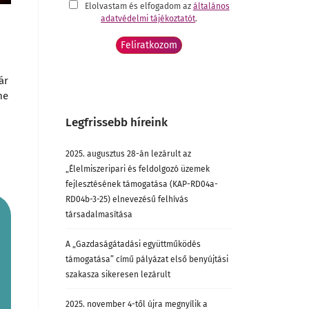
Elolvastam és elfogadom az
általános
adatvédelmi tájékoztatót
.
ár
me
Legfrissebb híreink
2025. augusztus 28-án lezárult az
„Élelmiszeripari és feldolgozó üzemek
fejlesztésének támogatása (KAP-RD04a-
RD04b-3-25) elnevezésű felhívás
társadalmasítása
A „Gazdaságátadási együttműködés
támogatása” című pályázat első benyújtási
szakasza sikeresen lezárult
2025. november 4-től újra megnyílik a