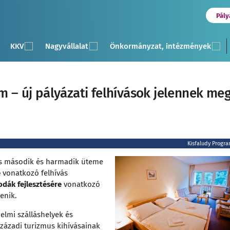
Pály
KKV
Nagyvállalat
Önkormányzat, intézmények
m – új pályázati felhívások jelennek me
Kisfaludy Progr
vás második és harmadik üteme
e
vonatkozó felhívás
odák fejlesztésére
vonatkozó
enik.
lmi szálláshelyek és
századi turizmus kihívásainak