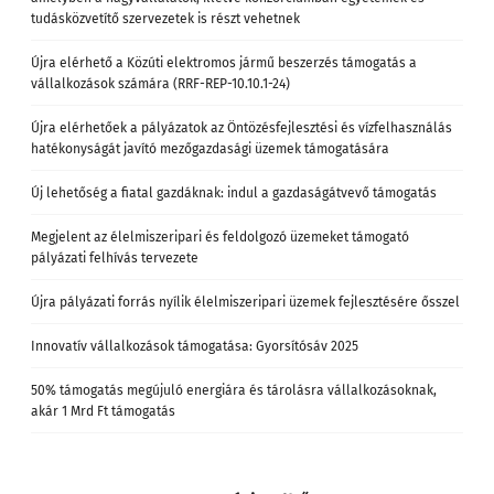
tudásközvetítő szervezetek is részt vehetnek
Újra elérhető a Közúti elektromos jármű beszerzés támogatás a
vállalkozások számára (RRF-REP-10.10.1-24)
Újra elérhetőek a pályázatok az Öntözésfejlesztési és vízfelhasználás
hatékonyságát javító mezőgazdasági üzemek támogatására
Új lehetőség a fiatal gazdáknak: indul a gazdaságátvevő támogatás
Megjelent az élelmiszeripari és feldolgozó üzemeket támogató
pályázati felhívás tervezete
Újra pályázati forrás nyílik élelmiszeripari üzemek fejlesztésére ősszel
Innovatív vállalkozások támogatása: Gyorsítósáv 2025
50% támogatás megújuló energiára és tárolásra vállalkozásoknak,
akár 1 Mrd Ft támogatás