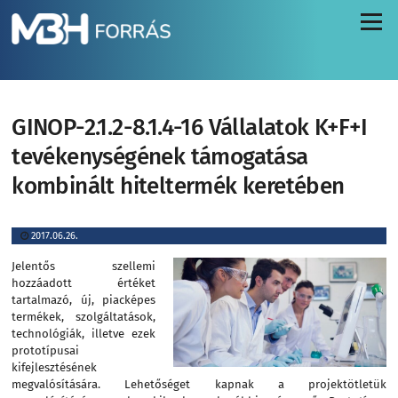
Menü
GINOP-2.1.2-8.1.4-16 Vállalatok K+F+I
tevékenységének támogatása
kombinált hiteltermék keretében
2017.06.26.
Jelentős szellemi
hozzáadott értéket
tartalmazó, új, piacképes
termékek, szolgáltatások,
technológiák, illetve ezek
prototípusai
kifejlesztésének
megvalósítására. Lehetőséget kapnak a projektötletük