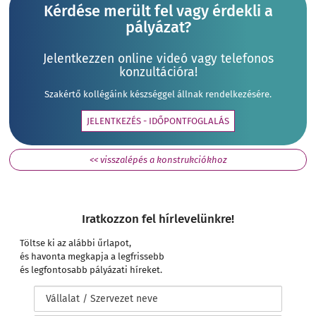
Kérdése merült fel vagy érdekli a
pályázat?
Jelentkezzen online videó vagy telefonos
konzultációra!
Szakértő kollégáink készséggel állnak rendelkezésére.
JELENTKEZÉS - IDŐPONTFOGLALÁS
<< visszalépés a konstrukciókhoz
Iratkozzon fel hírlevelünkre!
Töltse ki az alábbi űrlapot,
és havonta megkapja a legfrissebb
és legfontosabb pályázati híreket.