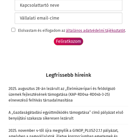
Elolvastam és elfogadom az
általános adatvédelmi tájékoztatót
.
Legfrissebb híreink
2025. augusztus 28-án lezárult az „Élelmiszeripari és feldolgozó
üzemek fejlesztésének támogatása (KAP-RD04a-RD04b-3-25)
elnevezésű felhívás társadalmasítása
A „Gazdaságátadási együttműködés támogatása” című pályázat első
benyújtási szakasza sikeresen lezárult
2025. november 4-től újra megnyílik a GINOP_PLUSZ-2.1.1 pályázat,
amelyben a nagyvállalatok, illetve konzorciumban egyetemek és