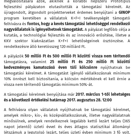
megvalósítására azok, akiknek a korábbi népszerű Prototípus
fejlesztési pályázaton elutasították a támogatási kérelmét. Az
újragondolt, átgondolt projektterveket érdemes benyújtani a
GINOP
program keretében a vállalatok K+F+I tevékenységét támogató
felhívásra és
fontos, hogy
a kevés támogatási lehetőséggel rendelkező
nagyvállalatok is igényelhetnek támogatást.
A pályázat legfőbb célja a
kutatás, a technológiai fejlesztés és az innováció erősítése, illetve a
KKV szektor kiaknázatlan K+F+I lehetőségeinek ösztönzése. A
rendelkezésre álló keretösszeg 120 milliárd Ft.
A pályázók
50 millió Ft és 500 millió Ft közötti vissza nem térítendő
támogatásra, valamint
25 millió Ft és 250 millió Ft közötti
kedvezményes kamatozású éven túli kölcsönre
nyújthatnak be
támogatási kérelmet. A támogatást igénylő vállalkozásnak minimum
10% önrészt kell biztosítania, a kölcsön mértékének el kell érnie a
vissza nem térítendő támogatás minimum 50%-át.
A támogatási kérelmek benyújtása már
2017. március 1-től lehetséges
és a következő értékelési határnap 2017. augusztus 28. 12:00
A felhívásra olyan vállalatok nyújthatnak be támogatási kérelmet,
amelyek mikro-, kis-, és középvállalkozásnak, illetve nagyvállalatnak
minősülnek, amelyek rendelkeznek legalább kettő lezárt teljes (365
napot jelentő) üzleti évvel és éves átlagos statisztikai állományi
létszámuk a legutolsó lezárt, teljes üzleti évben minimum 3 fő volt.