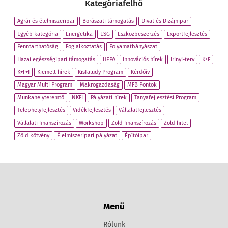
Kategóriafelhő
Agrár és élelmiszeripar
Borászati támogatás
Divat és Dizájnipar
Egyéb kategória
Energetika
ESG
Eszközbeszerzés
Exportfejlesztés
Fenntarthatóság
Foglalkoztatás
Folyamatbányászat
Hazai egészségipari támogatás
HEPA
Innovációs hírek
Irinyi-terv
K+F
K+F+I
Kiemelt hírek
Kisfaludy Program
Kérdőív
Magyar Multi Program
Makrogazdaság
MFB Pontok
Munkahelyteremtő
NKFI
Pályázati hírek
Tanyafejlesztési Program
Telephelyfejlesztés
Vidékfejlesztés
Vállalatfejlesztés
Vállalati finanszírozás
Workshop
Zöld finanszírozás
Zöld hitel
Zöld kötvény
Élelmiszeripari pályázat
Építőipar
Menü
Rólunk