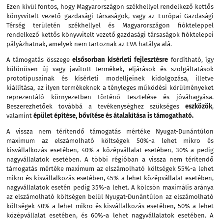
Ezen kívül fontos, hogy Magyarországon székhellyel rendelkező kettős
könyvvitelt vezető gazdasági társaságok, vagy az Európai Gazdasági
Térség területén székhellyel és Magyarországon fiókteleppel
rendelkező kettős könyvvitelt vezető gazdasági társaságok fióktelepei
pályázhatnak, amelyek nem tartoznak az EVA hatálya alá.
A támogatás összege
elsősorban kísérleti fejlesztésre
fordítható, így
különösen új vagy javított termékek, eljárások és szolgáltatások
prototípusainak és kísérleti modelljeinek kidolgozása, illetve
kiállítása, az ilyen termékeknek a tényleges működési körülményeket
reprezentáló környezetben történő tesztelése és jóváhagyása.
Beszerezhetőek továbbá a tevékenységhez szükséges
eszközök
,
valamint
épület építése, bővítése és átalakítása is támogatható.
A vissza nem térítendő támogatás mértéke Nyugat-Dunántúlon
maximum az elszámolható költségek 50%-a lehet mikro és
kisvállalkozás esetében, 40%-a középvállalat esetében, 30%-a pedig
nagyvállalatok esetében. A többi régióban a vissza nem térítendő
támogatás mértéke maximum az elszámolható költségek 55%-a lehet
mikro és kisvállalkozás esetében, 45%-a lehet középvállalat esetében,
nagyvállalatok esetén pedig 35%-a lehet. A kölcsön maximális aránya
az elszámolható költségen belül Nyugat-Dunántúlon az elszámolható
költségek 40%-a lehet mikro és kisvállalkozás esetében, 50%-a lehet
középvállalat esetében, és 60%-a lehet nagyvállalatok esetében. A