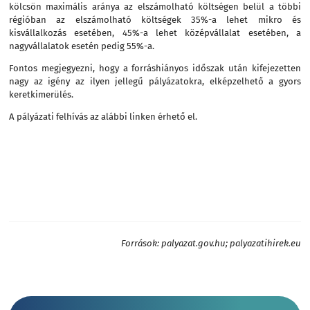
kölcsön maximális aránya az elszámolható költségen belül a többi
régióban az elszámolható költségek 35%-a lehet mikro és
kisvállalkozás esetében, 45%-a lehet középvállalat esetében, a
nagyvállalatok esetén pedig 55%-a.
Fontos megjegyezni, hogy a forráshiányos időszak után kifejezetten
nagy az igény az ilyen jellegű pályázatokra, elképzelhető a gyors
keretkimerülés.
A pályázati felhívás az
alábbi linken
érhető el.
Források: palyazat.gov.hu; palyazatihirek.eu