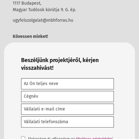
1117 Budapest,
Magyar Tudósok körútja 9. G. ép.
ugyfelszolgalat@mbhforras.hu
Kövessen minket!
Beszéljünk projektjéről, kérjen
visszahívást!
Elolvastam és elfogadom az
általános adatvédelmi