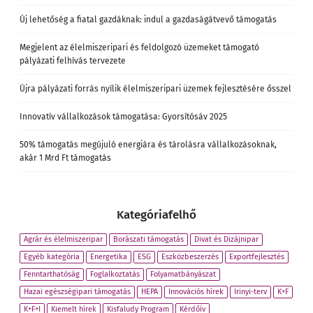
Új lehetőség a fiatal gazdáknak: indul a gazdaságátvevő támogatás
Megjelent az élelmiszeripari és feldolgozó üzemeket támogató
pályázati felhívás tervezete
Újra pályázati forrás nyílik élelmiszeripari üzemek fejlesztésére ősszel
Innovatív vállalkozások támogatása: Gyorsítósáv 2025
50% támogatás megújuló energiára és tárolásra vállalkozásoknak,
akár 1 Mrd Ft támogatás
Kategóriafelhő
Agrár és élelmiszeripar
Borászati támogatás
Divat és Dizájnipar
Egyéb kategória
Energetika
ESG
Eszközbeszerzés
Exportfejlesztés
Fenntarthatóság
Foglalkoztatás
Folyamatbányászat
Hazai egészségipari támogatás
HEPA
Innovációs hírek
Irinyi-terv
K+F
K+F+I
Kiemelt hírek
Kisfaludy Program
Kérdőív