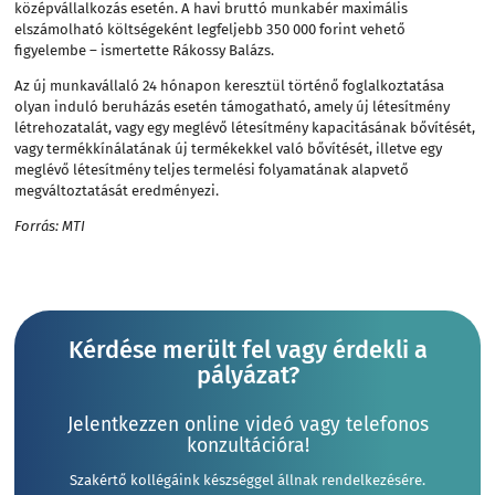
középvállalkozás esetén. A havi bruttó munkabér maximális
elszámolható költségeként legfeljebb 350 000 forint vehető
figyelembe – ismertette Rákossy Balázs.
Az új munkavállaló 24 hónapon keresztül történő foglalkoztatása
olyan induló beruházás esetén támogatható, amely új létesítmény
létrehozatalát, vagy egy meglévő létesítmény kapacitásának bővítését,
vagy termékkínálatának új termékekkel való bővítését, illetve egy
meglévő létesítmény teljes termelési folyamatának alapvető
megváltoztatását eredményezi.
Forrás: MTI
Kérdése merült fel vagy érdekli a
pályázat?
Jelentkezzen online videó vagy telefonos
konzultációra!
Szakértő kollégáink készséggel állnak rendelkezésére.