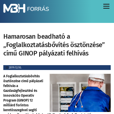
Menü
Hamarosan beadható a
„Foglalkoztatásbővítés ösztönzése”
című GINOP pályázati felhívás
2019.12.10.
A Foglalkoztatásbővítés
ösztönzése című pályázati
felhívás a
Gazdaságfejlesztési és
Innovációs Operatív
Program (GINOP) 12
milliárd forintos
keretösszegével segíti