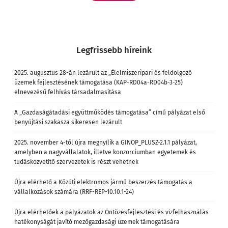
Legfrissebb híreink
2025. augusztus 28-án lezárult az „Élelmiszeripari és feldolgozó
üzemek fejlesztésének támogatása (KAP-RD04a-RD04b-3-25)
elnevezésű felhívás társadalmasítása
A „Gazdaságátadási együttműködés támogatása” című pályázat első
benyújtási szakasza sikeresen lezárult
2025. november 4-től újra megnyílik a GINOP_PLUSZ-2.1.1 pályázat,
amelyben a nagyvállalatok, illetve konzorciumban egyetemek és
tudásközvetítő szervezetek is részt vehetnek
Újra elérhető a Közúti elektromos jármű beszerzés támogatás a
vállalkozások számára (RRF-REP-10.10.1-24)
Újra elérhetőek a pályázatok az Öntözésfejlesztési és vízfelhasználás
hatékonyságát javító mezőgazdasági üzemek támogatására