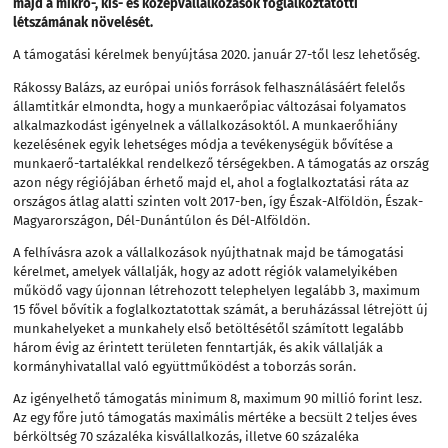
majd a mikro-, kis- és középvállalkozások foglalkoztatotti
létszámának növelését.
A támogatási kérelmek benyújtása 2020. január 27-től lesz lehetőség.
Rákossy Balázs, az európai uniós források felhasználásáért felelős
államtitkár elmondta, hogy a munkaerőpiac változásai folyamatos
alkalmazkodást igényelnek a vállalkozásoktól. A munkaerőhiány
kezelésének egyik lehetséges módja a tevékenységük bővítése a
munkaerő-tartalékkal rendelkező térségekben. A támogatás az ország
azon négy régiójában érhető majd el, ahol a foglalkoztatási ráta az
országos átlag alatti szinten volt 2017-ben, így Észak-Alföldön, Észak-
Magyarországon, Dél-Dunántúlon és Dél-Alföldön.
A felhívásra azok a vállalkozások nyújthatnak majd be támogatási
kérelmet, amelyek vállalják, hogy az adott régiók valamelyikében
működő vagy újonnan létrehozott telephelyen legalább 3, maximum
15 fővel bővítik a foglalkoztatottak számát, a beruházással létrejött új
munkahelyeket a munkahely első betöltésétől számított legalább
három évig az érintett területen fenntartják, és akik vállalják a
kormányhivatallal való együttműködést a toborzás során.
Az igényelhető támogatás minimum 8, maximum 90 millió forint lesz.
Az egy főre jutó támogatás maximális mértéke a becsült 2 teljes éves
bérköltség 70 százaléka kisvállalkozás, illetve 60 százaléka