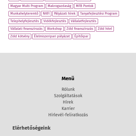
Magyar Multi Program
Makrogazdaság
MFB Pontok
Munkahelyteremtő
NKFI
Pályázati hírek
Tanyafejlesztési Program
Telephelyfejlesztés
Vidékfejlesztés
Vállalatfejlesztés
Vállalati finanszírozás
Workshop
Zöld finanszírozás
Zöld hitel
Zöld kötvény
Élelmiszeripari pályázat
Építőipar
Menü
Rólunk
Szolgáltatások
Hírek
Karrier
Hírlevél-feliratkozás
Elérhetőségeink