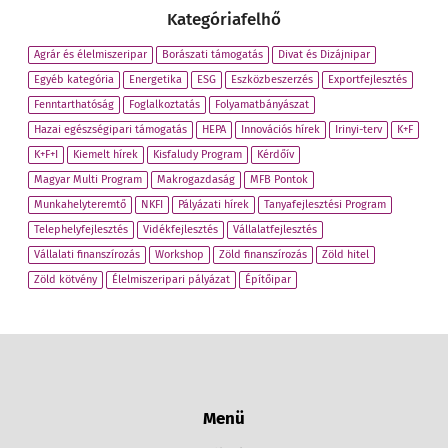
Kategóriafelhő
Agrár és élelmiszeripar
Borászati támogatás
Divat és Dizájnipar
Egyéb kategória
Energetika
ESG
Eszközbeszerzés
Exportfejlesztés
Fenntarthatóság
Foglalkoztatás
Folyamatbányászat
Hazai egészségipari támogatás
HEPA
Innovációs hírek
Irinyi-terv
K+F
K+F+I
Kiemelt hírek
Kisfaludy Program
Kérdőív
Magyar Multi Program
Makrogazdaság
MFB Pontok
Munkahelyteremtő
NKFI
Pályázati hírek
Tanyafejlesztési Program
Telephelyfejlesztés
Vidékfejlesztés
Vállalatfejlesztés
Vállalati finanszírozás
Workshop
Zöld finanszírozás
Zöld hitel
Zöld kötvény
Élelmiszeripari pályázat
Építőipar
Menü