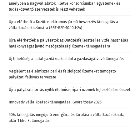
amelyben a nagyvállalatok, illetve konzorciumban egyetemek és
tudásközvetítő szervezetek is részt vehetnek
Újra elérhető a Közúti elektromos jármű beszerzés támogatás a
vállalkozások számára (RRF-REP-10.10.1-24)
Újra elérhetőek a pályázatok az Öntözésfejlesztési és vízfelhasználás
hatékonyságát javító mezőgazdasági üzemek támogatására
Új lehetőség a fiatal gazdáknak: indul a gazdaságátvevő támogatás
Megjelent az élelmiszeripari és feldolgozó üzemeket támogató
pályázati felhívás tervezete
Újra pályázati forrás nyílik élelmiszeripari üzemek fejlesztésére ősszel
Innovatív vállalkozások támogatása: Gyorsítósáv 2025
50% támogatás megújuló energiára és tárolásra vállalkozásoknak,
akár 1 Mrd Ft támogatás