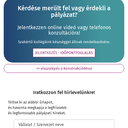
Kérdése merült fel vagy érdekli a
pályázat?
Jelentkezzen online videó vagy telefonos
konzultációra!
Szakértő kollégáink készséggel állnak rendelkezésére.
JELENTKEZÉS - IDŐPONTFOGLALÁS
<< visszalépés a konstrukciókhoz
Iratkozzon fel hírlevelünkre!
Töltse ki az alábbi űrlapot,
és havonta megkapja a legfrissebb
és legfontosabb pályázati híreket.