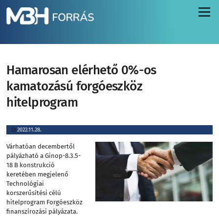
Menü
Hamarosan elérhető 0%-os
kamatozású forgóeszköz
hitelprogram
2022.11.28.
Várhatóan decembertől
pályázható a Ginop-8.3.5-
18 B konstrukció
keretében megjelenő
Technológiai
korszerűsítési célú
hitelprogram Forgóeszköz
finanszírozási pályázata.