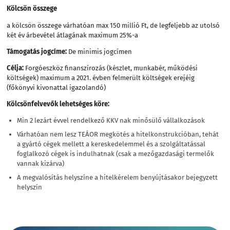
Kölcsön összege
a kölcsön összege várhatóan max 150 millió Ft, de legfeljebb az utolsó
két év árbevétel átlagának maximum 25%-a
Támogatás jogcíme:
De minimis jogcímen
Célja:
Forgóeszköz finanszírozás (készlet, munkabér, működési
költségek) maximum a 2021. évben felmerült költségek erejéig
(főkönyvi kivonattal igazolandó)
Kölcsönfelvevők lehetséges köre:
Min 2 lezárt évvel rendelkező KKV nak minősülő vállalkozások
Várhatóan nem lesz TEÁOR megkötés a hitelkonstrukcióban, tehát
a gyártó cégek mellett a kereskedelemmel és a szolgáltatással
foglalkozó cégek is indulhatnak (csak a mezőgazdasági termelők
vannak kizárva)
A megvalósítás helyszíne a hitelkérelem benyújtásakor bejegyzett
helyszín