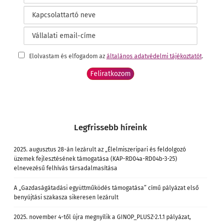
Elolvastam és elfogadom az
általános adatvédelmi tájékoztatót
.
Legfrissebb híreink
2025. augusztus 28-án lezárult az „Élelmiszeripari és feldolgozó
üzemek fejlesztésének támogatása (KAP-RD04a-RD04b-3-25)
elnevezésű felhívás társadalmasítása
A „Gazdaságátadási együttműködés támogatása” című pályázat első
benyújtási szakasza sikeresen lezárult
2025. november 4-től újra megnyílik a GINOP_PLUSZ-2.1.1 pályázat,