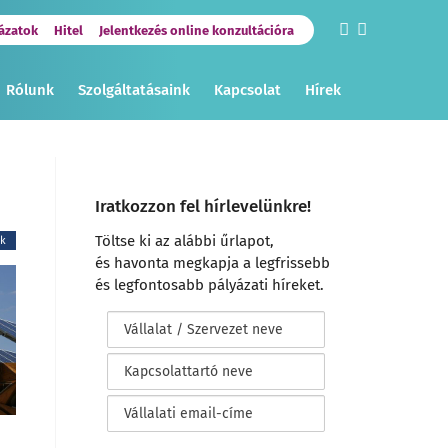
ázatok
Hitel
Jelentkezés online konzultációra
Rólunk
Szolgáltatásaink
Kapcsolat
Hírek
Iratkozzon fel hírlevelünkre!
Töltse ki az alábbi űrlapot,
ek
és havonta megkapja a legfrissebb
és legfontosabb pályázati híreket.