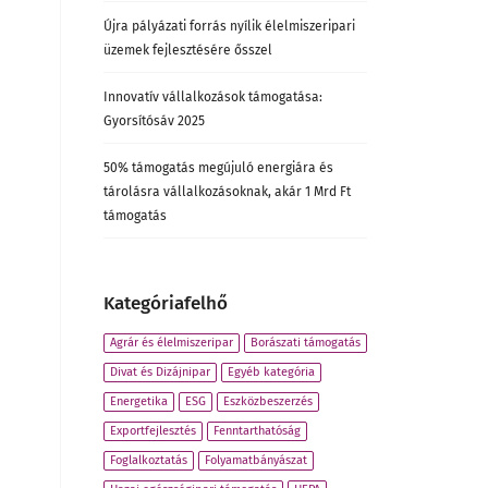
Újra pályázati forrás nyílik élelmiszeripari
üzemek fejlesztésére ősszel
Innovatív vállalkozások támogatása:
Gyorsítósáv 2025
50% támogatás megújuló energiára és
tárolásra vállalkozásoknak, akár 1 Mrd Ft
támogatás
Kategóriafelhő
Agrár és élelmiszeripar
Borászati támogatás
Divat és Dizájnipar
Egyéb kategória
Energetika
ESG
Eszközbeszerzés
Exportfejlesztés
Fenntarthatóság
Foglalkoztatás
Folyamatbányászat