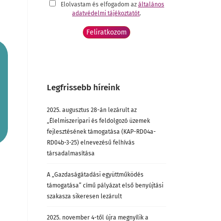
Elolvastam és elfogadom az
általános
adatvédelmi tájékoztatót
.
Legfrissebb híreink
2025. augusztus 28-án lezárult az
„Élelmiszeripari és feldolgozó üzemek
fejlesztésének támogatása (KAP-RD04a-
RD04b-3-25) elnevezésű felhívás
társadalmasítása
A „Gazdaságátadási együttműködés
támogatása” című pályázat első benyújtási
szakasza sikeresen lezárult
2025. november 4-től újra megnyílik a