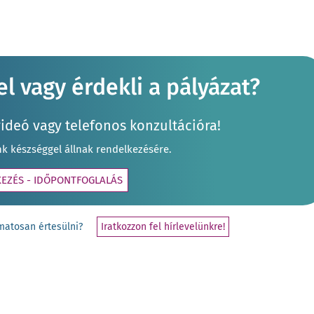
l vagy érdekli a pályázat?
videó vagy telefonos konzultációra!
nk készséggel állnak rendelkezésére.
KEZÉS - IDŐPONTFOGLALÁS
yamatosan értesülni?
Iratkozzon fel hírlevelünkre!