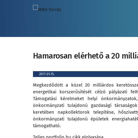
Hamarosan elérhető a 20 mill
2017.01.15.
Megkezdődött a közel 20 milliárdos keretössz
energetikai korszerűsítését célzó pályázati fel
Támogatási kérelmeket helyi önkormányzatok, t
önkormányzati tulajdonú gazdasági társaságok
keretében napkollektorok telepítése, hőszivat
önkormányzati tulajdonú épületek energiahaték
támogatható.
Teljes portfolio.hu cikk elolvasása.