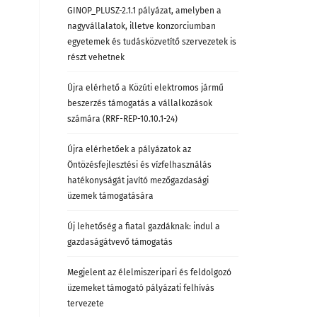
GINOP_PLUSZ-2.1.1 pályázat, amelyben a
nagyvállalatok, illetve konzorciumban
egyetemek és tudásközvetítő szervezetek is
részt vehetnek
Újra elérhető a Közúti elektromos jármű
beszerzés támogatás a vállalkozások
számára (RRF-REP-10.10.1-24)
Újra elérhetőek a pályázatok az
Öntözésfejlesztési és vízfelhasználás
hatékonyságát javító mezőgazdasági
üzemek támogatására
Új lehetőség a fiatal gazdáknak: indul a
gazdaságátvevő támogatás
Megjelent az élelmiszeripari és feldolgozó
üzemeket támogató pályázati felhívás
tervezete