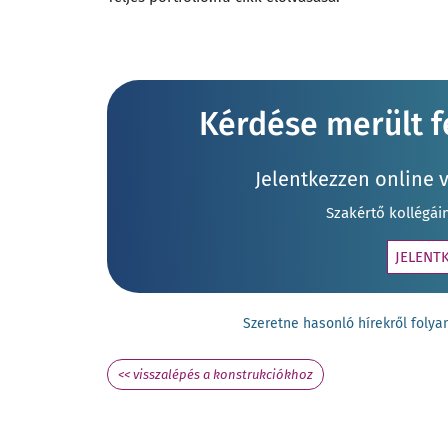
Kérdése merült fe
Jelentkezzen online 
Szakértő kollégái
JELENT
Szeretne hasonló hírekről fol
<< visszalépés a konstrukciókhoz