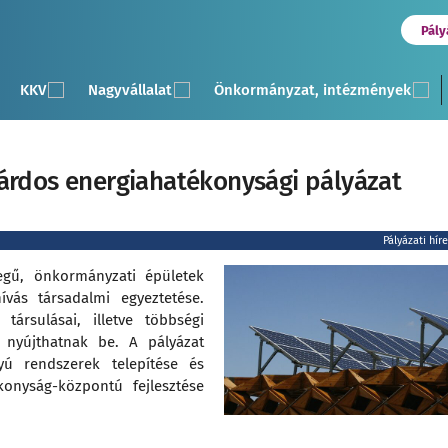
Pály
KKV
Nagyvállalat
Önkormányzat, intézmények
iárdos energiahatékonysági pályázat
Pályázati hír
egű, önkormányzati épületek
hívás társadalmi egyeztetése.
ársulásai, illetve többségi
 nyújthatnak be. A pályázat
tyú rendszerek telepítése és
onyság-központú fejlesztése