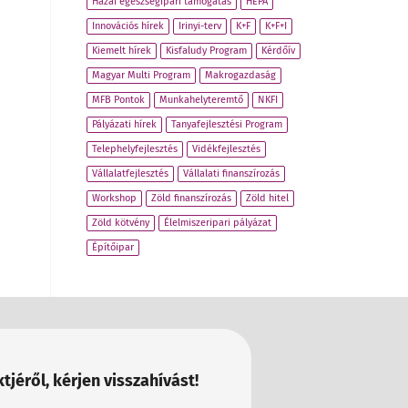
Hazai egészségipari támogatás
HEPA
Innovációs hírek
Irinyi-terv
K+F
K+F+I
Kiemelt hírek
Kisfaludy Program
Kérdőív
Magyar Multi Program
Makrogazdaság
MFB Pontok
Munkahelyteremtő
NKFI
Pályázati hírek
Tanyafejlesztési Program
Telephelyfejlesztés
Vidékfejlesztés
Vállalatfejlesztés
Vállalati finanszírozás
Workshop
Zöld finanszírozás
Zöld hitel
Zöld kötvény
Élelmiszeripari pályázat
Építőipar
tjéről, kérjen visszahívást!