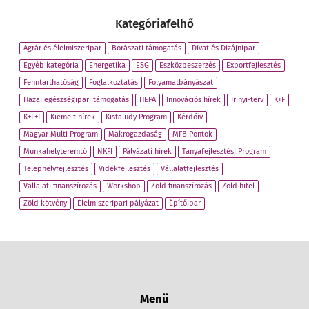
Kategóriafelhő
Agrár és élelmiszeripar
Borászati támogatás
Divat és Dizájnipar
Egyéb kategória
Energetika
ESG
Eszközbeszerzés
Exportfejlesztés
Fenntarthatóság
Foglalkoztatás
Folyamatbányászat
Hazai egészségipari támogatás
HEPA
Innovációs hírek
Irinyi-terv
K+F
K+F+I
Kiemelt hírek
Kisfaludy Program
Kérdőív
Magyar Multi Program
Makrogazdaság
MFB Pontok
Munkahelyteremtő
NKFI
Pályázati hírek
Tanyafejlesztési Program
Telephelyfejlesztés
Vidékfejlesztés
Vállalatfejlesztés
Vállalati finanszírozás
Workshop
Zöld finanszírozás
Zöld hitel
Zöld kötvény
Élelmiszeripari pályázat
Építőipar
Menü