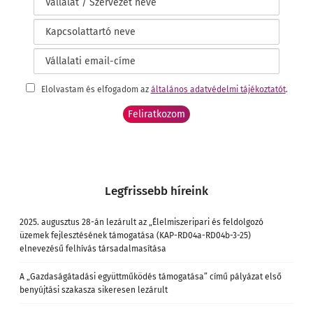
Elolvastam és elfogadom az
általános adatvédelmi tájékoztatót
.
Legfrissebb híreink
2025. augusztus 28-án lezárult az „Élelmiszeripari és feldolgozó
üzemek fejlesztésének támogatása (KAP-RD04a-RD04b-3-25)
elnevezésű felhívás társadalmasítása
A „Gazdaságátadási együttműködés támogatása” című pályázat első
benyújtási szakasza sikeresen lezárult