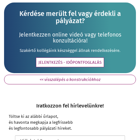
Kérdése merült fel vagy érdekli a
pályázat?
Jelentkezzen online videó vagy telefonos
konzultációra!
Szakértő kollégáink készséggel állnak rendelkezésére.
JELENTKEZÉS - IDŐPONTFOGLALÁS
<< visszalépés a konstrukciókhoz
Iratkozzon fel hírlevelünkre!
Töltse ki az alábbi űrlapot,
és havonta megkapja a legfrissebb
és legfontosabb pályázati híreket.