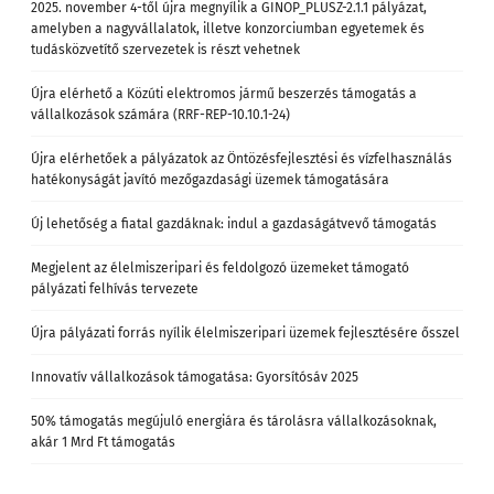
2025. november 4-től újra megnyílik a GINOP_PLUSZ-2.1.1 pályázat,
amelyben a nagyvállalatok, illetve konzorciumban egyetemek és
tudásközvetítő szervezetek is részt vehetnek
Újra elérhető a Közúti elektromos jármű beszerzés támogatás a
vállalkozások számára (RRF-REP-10.10.1-24)
Újra elérhetőek a pályázatok az Öntözésfejlesztési és vízfelhasználás
hatékonyságát javító mezőgazdasági üzemek támogatására
Új lehetőség a fiatal gazdáknak: indul a gazdaságátvevő támogatás
Megjelent az élelmiszeripari és feldolgozó üzemeket támogató
pályázati felhívás tervezete
Újra pályázati forrás nyílik élelmiszeripari üzemek fejlesztésére ősszel
Innovatív vállalkozások támogatása: Gyorsítósáv 2025
50% támogatás megújuló energiára és tárolásra vállalkozásoknak,
akár 1 Mrd Ft támogatás