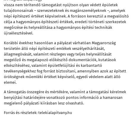
vissza nem térítendő támogatást nyújtson olyan védett épületek
tulajdonosainak – szervezeteknek és magánszemélyeknek –, amelyek
népi építészeti értéket képviselnek. A forráson keresztül a megvalósító
célja a hagyományos építészeti értékek, eredeti történeti szerkezetek
megőrzése és helyreállítása a hagyományos építési technikák
újraélesztésével.
Korábbi évekhez hasonlóan a pályázat várhatóan Magyarország
területén álló népi építészeti emlékek veszélyelhárítását,
állagmegóvását, valamint részleges vagy teljes helyreállítását
megelőző és megalapozó előkészítő dokumentációk, kutatások
elkészítéséhez, valamint épületfelújítási és karbantartó
tevékenységekhez fog forrást biztosítani, amennyiben azok az épített
örökségnek műemléki értéket képviselő, egyedi védelem alatt álló
elemei.
A támogatás összegére és mértékére, valamint a támogatási kérelmek
benyújtási határidejére vonatkozó pontos információ a hamarosan
megjelenő pályázati kiírásban lesz olvasható.
Forrás és részletek:
telekialapitvany.hu