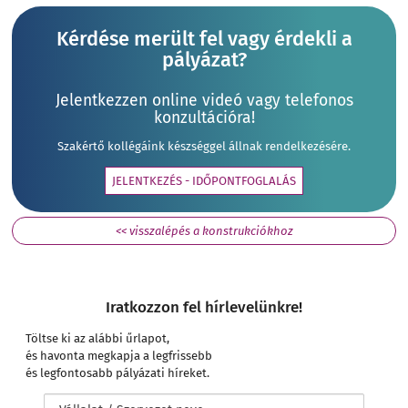
Kérdése merült fel vagy érdekli a
pályázat?
Jelentkezzen online videó vagy telefonos
konzultációra!
Szakértő kollégáink készséggel állnak rendelkezésére.
JELENTKEZÉS - IDŐPONTFOGLALÁS
<< visszalépés a konstrukciókhoz
Iratkozzon fel hírlevelünkre!
Töltse ki az alábbi űrlapot,
és havonta megkapja a legfrissebb
és legfontosabb pályázati híreket.