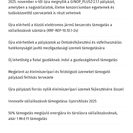
2025. november 4-től újra megnyílik a GINOP_PLUSZ-2.1.1 pályázat,
amelyben a nagyvállalatok, illetve konzorciumban egyetemek és
tudásközvetítő szervezetek is részt vehetnek
Újra elérhető a Közúti elektromos jármű beszerzés támogatás a
vállalkozások számára (RRF-REP-10.10.1-24)
Újra elérhetőek a pályázatok az Öntözésfejlesztési és vízfelhasználás
hatékonyságát javító mezőgazdasági üzemek támogatására
Új lehetőség a fiatal gazdáknak: indul a gazdaságátvevő támogatás
Megjelent az élelmiszeripari és feldolgozó üzemeket támogató
pályázati felhívás tervezete
Újra pályázati forrás nyílik élelmiszeripari üzemek fejlesztésére ősszel
Innovatív vállalkozások támogatása: Gyorsítósáv 2025
50% támogatás megújuló energiára és tárolásra vállalkozásoknak,
akár 1 Mrd Ft támogatás