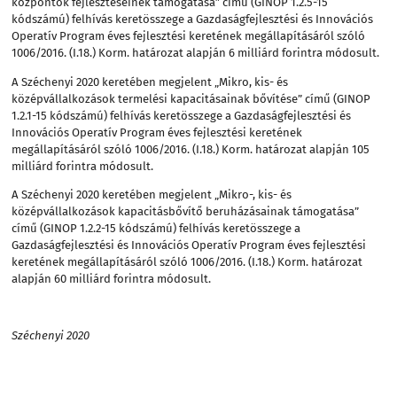
központok fejlesztéseinek támogatása” című (GINOP 1.2.5-15
kódszámú) felhívás keretösszege a Gazdaságfejlesztési és Innovációs
Operatív Program éves fejlesztési keretének megállapításáról szóló
1006/2016. (I.18.) Korm. határozat alapján 6 milliárd forintra módosult.
A Széchenyi 2020 keretében megjelent „Mikro, kis- és
középvállalkozások termelési kapacitásainak bővítése” című (GINOP
1.2.1-15 kódszámú) felhívás keretösszege a Gazdaságfejlesztési és
Innovációs Operatív Program éves fejlesztési keretének
megállapításáról szóló 1006/2016. (I.18.) Korm. határozat alapján 105
milliárd forintra módosult.
A Széchenyi 2020 keretében megjelent „Mikro-, kis- és
középvállalkozások kapacitásbővítő beruházásainak támogatása”
című (GINOP 1.2.2-15 kódszámú) felhívás keretösszege a
Gazdaságfejlesztési és Innovációs Operatív Program éves fejlesztési
keretének megállapításáról szóló 1006/2016. (I.18.) Korm. határozat
alapján 60 milliárd forintra módosult.
Széchenyi 2020