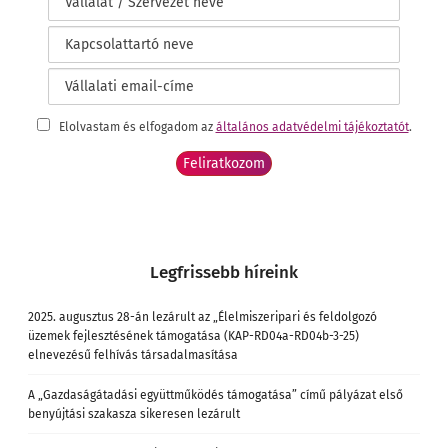
Elolvastam és elfogadom az
általános adatvédelmi tájékoztatót
.
Legfrissebb híreink
2025. augusztus 28-án lezárult az „Élelmiszeripari és feldolgozó
üzemek fejlesztésének támogatása (KAP-RD04a-RD04b-3-25)
elnevezésű felhívás társadalmasítása
A „Gazdaságátadási együttműködés támogatása” című pályázat első
benyújtási szakasza sikeresen lezárult