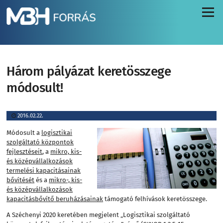
Menü
Három pályázat keretösszege
módosult!
2016.02.22.
Módosult a
logisztikai
szolgáltató központok
fejlesztéseit
, a
mikro, kis-
és középvállalkozások
termelési kapacitásainak
bővítését
és a
mikro-, kis-
és középvállalkozások
kapacitásbővítő beruházásainak
támogató felhívások keretösszege.
A Széchenyi 2020 keretében megjelent „Logisztikai szolgáltató