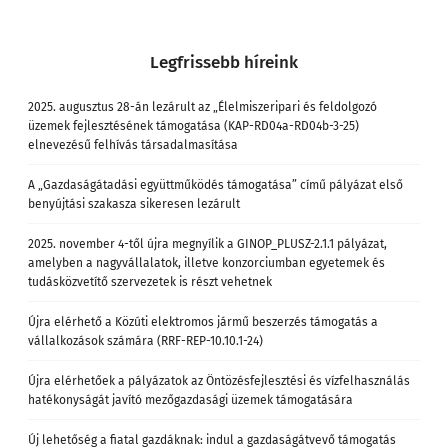
Legfrissebb híreink
2025. augusztus 28-án lezárult az „Élelmiszeripari és feldolgozó
üzemek fejlesztésének támogatása (KAP-RD04a-RD04b-3-25)
elnevezésű felhívás társadalmasítása
A „Gazdaságátadási együttműködés támogatása” című pályázat első
benyújtási szakasza sikeresen lezárult
2025. november 4-től újra megnyílik a GINOP_PLUSZ-2.1.1 pályázat,
amelyben a nagyvállalatok, illetve konzorciumban egyetemek és
tudásközvetítő szervezetek is részt vehetnek
Újra elérhető a Közúti elektromos jármű beszerzés támogatás a
vállalkozások számára (RRF-REP-10.10.1-24)
Újra elérhetőek a pályázatok az Öntözésfejlesztési és vízfelhasználás
hatékonyságát javító mezőgazdasági üzemek támogatására
Új lehetőség a fiatal gazdáknak: indul a gazdaságátvevő támogatás