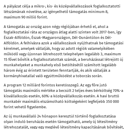
A pályázat célja a mikro-, kis- és középvállalkozások foglalkoztatotti
létszámának növelése, az igényelhető támogatás minimum 8,
maximum 90 millió forint.
A támogatás az ország azon négy régiójában érhető el, ahol a
foglalkoztatási ráta az országos átlag alatti szinten volt 2017-ben, így
Észak-Alföldön, Észak-Magyarországon, Dél-Dunántúlon és Dél-
Alföldön. A felhívásra azok a vállalkozások nyújthatnak be támogatási
kérelmet, amelyek vállalják, hogy az adott régiók valamelyikében
működő vagy újonnan létrehozott telephelyen legalább 3, maximum
15 fővel bővítik a foglalkoztatottak számát, a beruházással létrejött új
munkahelyeket a munkahely első betöltésétől számított legalább
három évig az érintett területen fenntartják, és akik vállalják a
kormányhivatallal való együttműködést a toborzás során.
A program 12 milliárd forintos keretösszegű. Az egy főre jutó
támogatás maximális mértéke a becsült 2 teljes éves bérköltség 70%-a
kisvállalkozás esetén, 60%-a középvállalkozás esetén. A havi bruttó
munkabér maximális elszámolható költségeként legfeljebb 350 000
forint vehető figyelembe.
Az új munkavállaló 24 hónapon keresztül történő foglalkoztatása
olyan induló beruházás esetén támogatható, amely új létesítmény
létrehozatalát, vagy egy meglévő létesítmény kapacitásának bővítését,