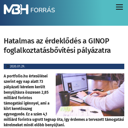
Menü
Hatalmas az érdeklődés a GINOP
foglalkoztatásbővítési pályázatra
2020.01.29.
A portfolio.hu értesülései
szerint egy nap alatt 73
pályázati kérelem került
benyújtásra összesen 2,85
milliárd forintos
támogatási igénnyel, ami a
kiírt keretösszeg
egynegyede. Ez a szám 4,1
milliárd forintra ugrott tegnap óta, így érdemes a tervezett támogatási
kérelmeket minél előbb benyújtani.