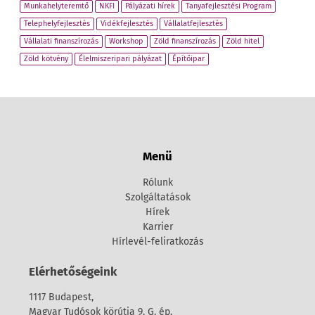
Munkahelyteremtő
NKFI
Pályázati hírek
Tanyafejlesztési Program
Telephelyfejlesztés
Vidékfejlesztés
Vállalatfejlesztés
Vállalati finanszírozás
Workshop
Zöld finanszírozás
Zöld hitel
Zöld kötvény
Élelmiszeripari pályázat
Építőipar
Menü
Rólunk
Szolgáltatások
Hírek
Karrier
Hírlevél-feliratkozás
Elérhetőségeink
1117 Budapest,
Magyar Tudósok körútja 9. G. ép.