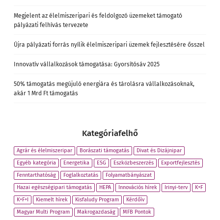
Megjelent az élelmiszeripari és feldolgozó üzemeket támogató
pályázati felhívás tervezete
Újra pályázati forrás nyílik élelmiszeripari üzemek fejlesztésére ősszel
Innovatív vállalkozások támogatása: Gyorsítósáv 2025
50% támogatás megújuló energiára és tárolásra vállalkozásoknak,
akár 1 Mrd Ft támogatás
Kategóriafelhő
Agrár és élelmiszeripar
Borászati támogatás
Divat és Dizájnipar
Egyéb kategória
Energetika
ESG
Eszközbeszerzés
Exportfejlesztés
Fenntarthatóság
Foglalkoztatás
Folyamatbányászat
Hazai egészségipari támogatás
HEPA
Innovációs hírek
Irinyi-terv
K+F
K+F+I
Kiemelt hírek
Kisfaludy Program
Kérdőív
Magyar Multi Program
Makrogazdaság
MFB Pontok