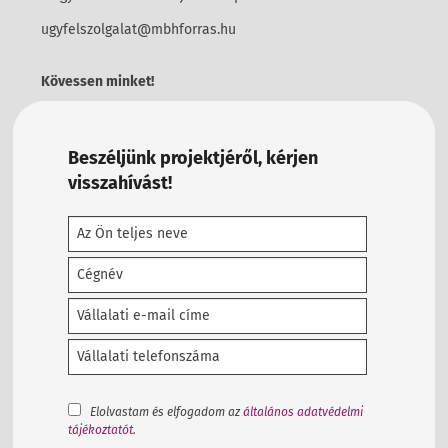
ugyfelszolgalat@mbhforras.hu
Kövessen minket!
Beszéljünk projektjéről, kérjen
visszahívást!
Elolvastam és elfogadom az
általános adatvédelmi
tájékoztatót
.