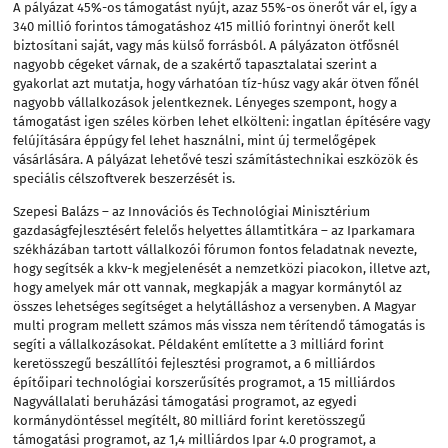
A pályázat 45%-os támogatást nyújt, azaz 55%-os önerőt vár el, így a
340 millió forintos támogatáshoz 415 millió forintnyi önerőt kell
biztosítani saját, vagy más külső forrásból. A pályázaton ötfősnél
nagyobb cégeket várnak, de a szakértő tapasztalatai szerint a
gyakorlat azt mutatja, hogy várhatóan tíz-húsz vagy akár ötven főnél
nagyobb vállalkozások jelentkeznek. Lényeges szempont, hogy a
támogatást igen széles körben lehet elkölteni: ingatlan építésére vagy
felújítására éppúgy fel lehet használni, mint új termelőgépek
vásárlására. A pályázat lehetővé teszi számítástechnikai eszközök és
speciális célszoftverek beszerzését is.
Szepesi Balázs – az Innovációs és Technológiai Minisztérium
gazdaságfejlesztésért felelős helyettes államtitkára – az Iparkamara
székházában tartott vállalkozói fórumon fontos feladatnak nevezte,
hogy segítsék a kkv-k megjelenését a nemzetközi piacokon, illetve azt,
hogy amelyek már ott vannak, megkapják a magyar kormánytól az
összes lehetséges segítséget a helytálláshoz a versenyben. A Magyar
multi program mellett számos más vissza nem térítendő támogatás is
segíti a vállalkozásokat. Példaként említette a 3 milliárd forint
keretösszegű beszállítói fejlesztési programot, a 6 milliárdos
építőipari technológiai korszerűsítés programot, a 15 milliárdos
Nagyvállalati beruházási támogatási programot, az egyedi
kormánydöntéssel megítélt, 80 milliárd forint keretösszegű
támogatási programot, az 1,4 milliárdos Ipar 4.0 programot, a