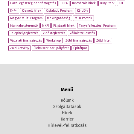
Hazai egészségipari támogatás
HEPA
Innovációs hírek
Irinyi-terv
K+F
K+F+I
Kiemelt hírek
Kisfaludy Program
Kérdőív
Magyar Multi Program
Makrogazdaság
MFB Pontok
Munkahelyteremtő
NKFI
Pályázati hírek
Tanyafejlesztési Program
Telephelyfejlesztés
Vidékfejlesztés
Vállalatfejlesztés
Vállalati finanszírozás
Workshop
Zöld finanszírozás
Zöld hitel
Zöld kötvény
Élelmiszeripari pályázat
Építőipar
Menü
Rólunk
Szolgáltatások
Hírek
Karrier
Hírlevél-feliratkozás