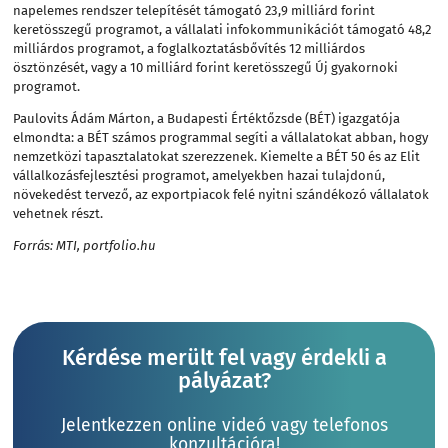
napelemes rendszer telepítését támogató 23,9 milliárd forint
keretösszegű programot, a vállalati infokommunikációt támogató 48,2
milliárdos programot, a foglalkoztatásbővítés 12 milliárdos
ösztönzését, vagy a 10 milliárd forint keretösszegű Új gyakornoki
programot.
Paulovits Ádám Márton, a Budapesti Értéktőzsde (BÉT) igazgatója
elmondta: a BÉT számos programmal segíti a vállalatokat abban, hogy
nemzetközi tapasztalatokat szerezzenek. Kiemelte a BÉT 50 és az Elit
vállalkozásfejlesztési programot, amelyekben hazai tulajdonú,
növekedést tervező, az exportpiacok felé nyitni szándékozó vállalatok
vehetnek részt.
Forrás: MTI, portfolio.hu
Kérdése merült fel vagy érdekli a
pályázat?
Jelentkezzen online videó vagy telefonos
konzultációra!