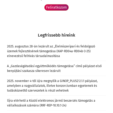
Legfrissebb híreink
2025. augusztus 28-án lezárult az „Élelmiszeripari és feldolgozó
üzemek fejlesztésének támogatása (KAP-RD04a-RD04b-3-25)
elnevezésű felhívás társadalmasítása
A „Gazdaságátadási együttműködés támogatása” című pályázat első
benyújtási szakasza sikeresen lezárult
2025. november 4-től újra megnyílik a GINOP_PLUSZ-2.1.1 pályázat,
amelyben a nagyvállalatok, illetve konzorciumban egyetemek és
tudásközvetítő szervezetek is részt vehetnek
Újra elérhető a Közúti elektromos jármű beszerzés támogatás a
vállalkozások számára (RRF-REP-10.10.1-24)