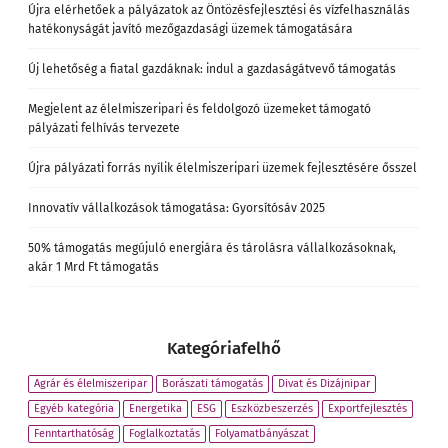
Újra elérhetőek a pályázatok az Öntözésfejlesztési és vízfelhasználás
hatékonyságát javító mezőgazdasági üzemek támogatására
Új lehetőség a fiatal gazdáknak: indul a gazdaságátvevő támogatás
Megjelent az élelmiszeripari és feldolgozó üzemeket támogató
pályázati felhívás tervezete
Újra pályázati forrás nyílik élelmiszeripari üzemek fejlesztésére ősszel
Innovatív vállalkozások támogatása: Gyorsítósáv 2025
50% támogatás megújuló energiára és tárolásra vállalkozásoknak,
akár 1 Mrd Ft támogatás
Kategóriafelhő
Agrár és élelmiszeripar
Borászati támogatás
Divat és Dizájnipar
Egyéb kategória
Energetika
ESG
Eszközbeszerzés
Exportfejlesztés
Fenntarthatóság
Foglalkoztatás
Folyamatbányászat