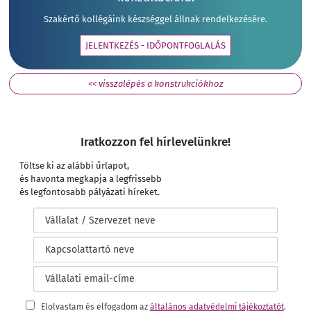
Szakértő kollégáink készséggel állnak rendelkezésére.
JELENTKEZÉS - IDŐPONTFOGLALÁS
<< visszalépés a konstrukciókhoz
Iratkozzon fel hírlevelünkre!
Töltse ki az alábbi űrlapot,
és havonta megkapja a legfrissebb
és legfontosabb pályázati híreket.
Elolvastam és elfogadom az
általános adatvédelmi tájékoztatót
.