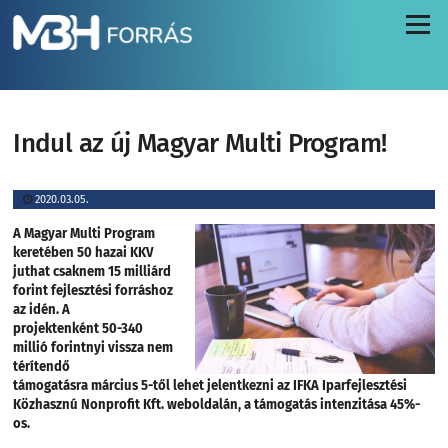
Menü
Indul az új Magyar Multi Program!
2020.03.05.
A Magyar Multi Program
keretében 50 hazai KKV
juthat csaknem 15 milliárd
forint fejlesztési forráshoz
az idén. A
projektenként 50-340
millió forintnyi vissza nem
térítendő
támogatásra március 5-től lehet jelentkezni az IFKA Iparfejlesztési
Közhasznú Nonprofit Kft. weboldalán, a támogatás intenzitása 45%-
os.