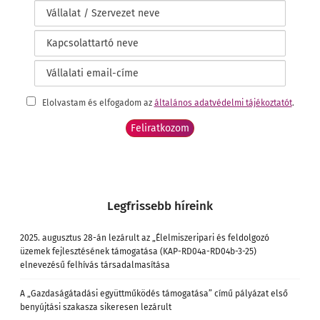
Elolvastam és elfogadom az
általános adatvédelmi tájékoztatót
.
Legfrissebb híreink
2025. augusztus 28-án lezárult az „Élelmiszeripari és feldolgozó
üzemek fejlesztésének támogatása (KAP-RD04a-RD04b-3-25)
elnevezésű felhívás társadalmasítása
A „Gazdaságátadási együttműködés támogatása” című pályázat első
benyújtási szakasza sikeresen lezárult