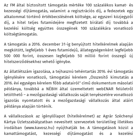
Az FM által biztosított támogatás mértéke 100 százalékos kamat- és
kezességi díjtámogatás, valamint a regisztrációs díj, a fedezetek egy
alkalommal történő értékbecslésének költsége, az egyszeri közjegyzői
díj, a hitel teljes futamidejére megfizetett bírálati díj továbbá a
kezelési költség együttes összegének 100 százalékára vonatkozó
költségtámogatás.
A támogatás a 2016. december 31-ig benyújtott hitelkérelmek alapján
megkötött, legfeljebb 1 éves futamidejű, állategységenként legfeljebb
500 000 forint, összesen legfeljebb 50 millió forint összegű új
hitelszerződésekhez vehető igénybe.
Az állatlétszám igazolása, a tejhasznú tehéntartás 2016. évi támogatás
igénylésére vonatkozó, támogatási kérelem „Összesítő kimutatás a
2016. évi egységes kérelem főbb adatairól” című dokumentum másolati
példánya, továbbá a NÉBIH által üzemeltetett webENAR felületről
letölthető – a mezőgazdasági vállalkozás saját tenyészetére vonatkozó
igazolás nyomtatott és a mezőgazdasági vállalkozás által aláírt
példánya alapján történik.
A vállalkozások az igénylőlapot (hitelkérelmet) az Agrár Széchenyi
Kártya Üzletszabályzatban nevesített szervezetek területileg illetékes
irodáiban (www.kavosz.hu) nyújthatják be. A támogatások közül a
kamattámogatást, kezességi díjtámogatást és a kezelési