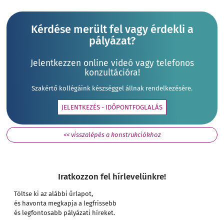
Kérdése merült fel vagy érdekli a
pályázat?
Jelentkezzen online videó vagy telefonos
konzultációra!
Szakértő kollégáink készséggel állnak rendelkezésére.
JELENTKEZÉS - IDŐPONTFOGLALÁS
<< visszalépés a konstrukciókhoz
Iratkozzon fel hírlevelünkre!
Töltse ki az alábbi űrlapot,
és havonta megkapja a legfrissebb
és legfontosabb pályázati híreket.