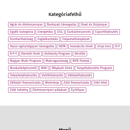
Kategóriafelhő
Agrár és élelmiszeripar
Borászati támogatás
Divat és Dizájnipar
Egyéb kategória
Energetika
ESG
Eszközbeszerzés
Exportfejlesztés
Fenntarthatóság
Foglalkoztatás
Folyamatbányászat
Hazai egészségipari támogatás
HEPA
Innovációs hírek
Irinyi-terv
K+F
K+F+I
Kiemelt hírek
Kisfaludy Program
Kérdőív
Magyar Multi Program
Makrogazdaság
MFB Pontok
Munkahelyteremtő
NKFI
Pályázati hírek
Tanyafejlesztési Program
Telephelyfejlesztés
Vidékfejlesztés
Vállalatfejlesztés
Vállalati finanszírozás
Workshop
Zöld finanszírozás
Zöld hitel
Zöld kötvény
Élelmiszeripari pályázat
Építőipar