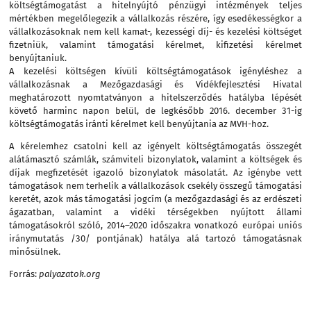
költségtámogatást a hitelnyújtó pénzügyi intézmények teljes
mértékben megelőlegezik a vállalkozás részére, így esedékességkor a
vállalkozásoknak nem kell kamat-, kezességi díj- és kezelési költséget
fizetniük, valamint támogatási kérelmet, kifizetési kérelmet
benyújtaniuk.
A kezelési költségen kívüli költségtámogatások igényléshez a
vállalkozásnak a Mezőgazdasági és Vidékfejlesztési Hivatal
meghatározott nyomtatványon a hitelszerződés hatályba lépését
követő harminc napon belül, de legkésőbb 2016. december 31-ig
költségtámogatás iránti kérelmet kell benyújtania az MVH-hoz.
A kérelemhez csatolni kell az igényelt költségtámogatás összegét
alátámasztó számlák, számviteli bizonylatok, valamint a költségek és
díjak megfizetését igazoló bizonylatok másolatát. Az igénybe vett
támogatások nem terhelik a vállalkozások csekély összegű támogatási
keretét, azok más támogatási jogcím (a mezőgazdasági és az erdészeti
ágazatban, valamint a vidéki térségekben nyújtott állami
támogatásokról szóló, 2014–2020 időszakra vonatkozó európai uniós
iránymutatás /30/ pontjának) hatálya alá tartozó támogatásnak
minősülnek.
Forrás:
palyazatok.org