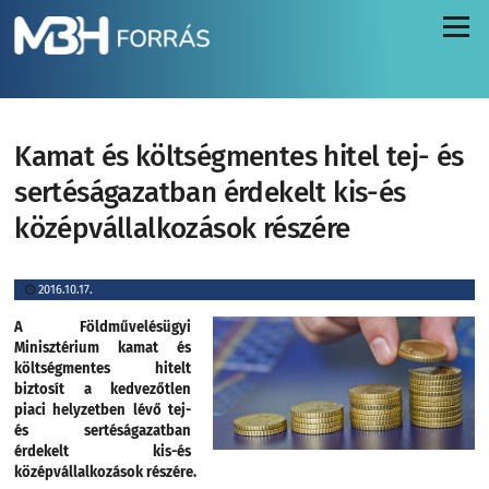
Menü
Kamat és költségmentes hitel tej- és
sertéságazatban érdekelt kis-és
középvállalkozások részére
2016.10.17.
A Földművelésügyi
Minisztérium kamat és
költségmentes hitelt
biztosít a kedvezőtlen
piaci helyzetben lévő tej-
és sertéságazatban
érdekelt kis-és
középvállalkozások részére.