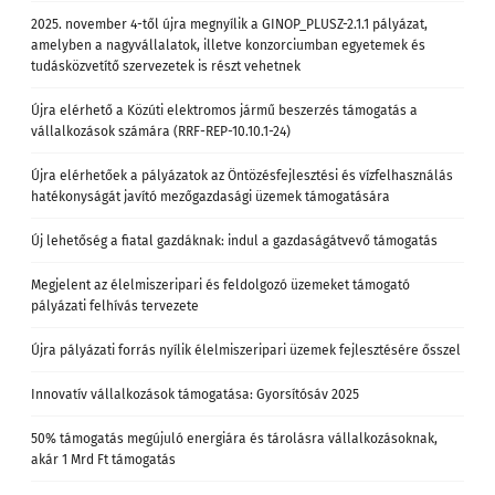
2025. november 4-től újra megnyílik a GINOP_PLUSZ-2.1.1 pályázat,
amelyben a nagyvállalatok, illetve konzorciumban egyetemek és
tudásközvetítő szervezetek is részt vehetnek
Újra elérhető a Közúti elektromos jármű beszerzés támogatás a
vállalkozások számára (RRF-REP-10.10.1-24)
Újra elérhetőek a pályázatok az Öntözésfejlesztési és vízfelhasználás
hatékonyságát javító mezőgazdasági üzemek támogatására
Új lehetőség a fiatal gazdáknak: indul a gazdaságátvevő támogatás
Megjelent az élelmiszeripari és feldolgozó üzemeket támogató
pályázati felhívás tervezete
Újra pályázati forrás nyílik élelmiszeripari üzemek fejlesztésére ősszel
Innovatív vállalkozások támogatása: Gyorsítósáv 2025
50% támogatás megújuló energiára és tárolásra vállalkozásoknak,
akár 1 Mrd Ft támogatás