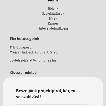
Menü
Rólunk
Szolgáltatások
Hírek
Karrier
Hírlevél-feliratkozás
Elérhetőségeink
1117 Budapest,
Magyar Tudósok körútja 9. G. ép.
ugyfelszolgalat@mbhforras.hu
Kövessen minket!
Beszéljünk projektjéről, kérjen
visszahívást!