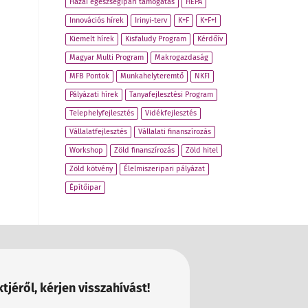
Hazai egészségipari támogatás
HEPA
Innovációs hírek
Irinyi-terv
K+F
K+F+I
Kiemelt hírek
Kisfaludy Program
Kérdőív
Magyar Multi Program
Makrogazdaság
MFB Pontok
Munkahelyteremtő
NKFI
Pályázati hírek
Tanyafejlesztési Program
Telephelyfejlesztés
Vidékfejlesztés
Vállalatfejlesztés
Vállalati finanszírozás
Workshop
Zöld finanszírozás
Zöld hitel
Zöld kötvény
Élelmiszeripari pályázat
Építőipar
tjéről, kérjen visszahívást!