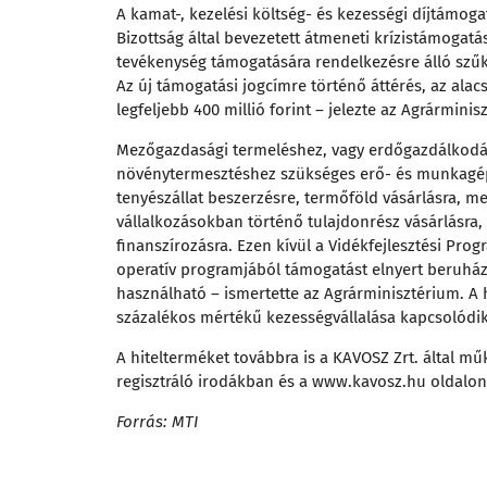
A kamat-, kezelési költség- és kezességi díjtámoga
Bizottság által bevezetett átmeneti krízistámogat
tevékenység támogatására rendelkezésre álló szűk
Az új támogatási jogcímre történő áttérés, az ala
legfeljebb 400 millió forint – jelezte az Agrárminis
Mezőgazdasági termeléshez, vagy erdőgazdálkodás
növénytermesztéshez szükséges erő- és munkagép
tenyészállat beszerzésre, termőföld vásárlásra, 
vállalkozásokban történő tulajdonrész vásárlásra
finanszírozásra. Ezen kívül a Vidékfejlesztési Prog
operatív programjából támogatást elnyert beruházá
használható – ismertette az Agrárminisztérium. A h
százalékos mértékű kezességvállalása kapcsolódik,
A hitelterméket továbbra is a KAVOSZ Zrt. által mű
regisztráló irodákban és a www.kavosz.hu oldalon
Forrás: MTI