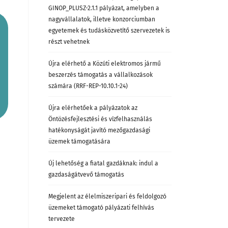
GINOP_PLUSZ-2.1.1 pályázat, amelyben a
nagyvállalatok, illetve konzorciumban
egyetemek és tudásközvetítő szervezetek is
részt vehetnek
Újra elérhető a Közúti elektromos jármű
beszerzés támogatás a vállalkozások
számára (RRF-REP-10.10.1-24)
Újra elérhetőek a pályázatok az
Öntözésfejlesztési és vízfelhasználás
hatékonyságát javító mezőgazdasági
üzemek támogatására
Új lehetőség a fiatal gazdáknak: indul a
gazdaságátvevő támogatás
Megjelent az élelmiszeripari és feldolgozó
üzemeket támogató pályázati felhívás
tervezete