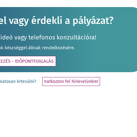
l vagy érdekli a pályázat?
videó vagy telefonos konzultációra!
nk készséggel állnak rendelkezésére.
KEZÉS - IDŐPONTFOGLALÁS
yamatosan értesülni?
Iratkozzon fel hírlevelünkre!