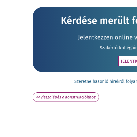
Kérdése merült fe
Jelentkezzen online 
Szakértő kollégái
JELENT
Szeretne hasonló hírekről fol
<< visszalépés a konstrukciókhoz