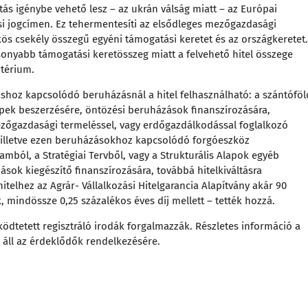
tás igénybe vehető lesz – az ukrán válság miatt – az Európai
ási jogcímen. Ez tehermentesíti az elsődleges mezőgazdasági
ös csekély összegű egyéni támogatási keretet és az országkeretet.
csonyabb támogatási keretösszeg miatt a felvehető hitel összege
ztérium.
hoz kapcsolódó beruházásnál a hitel felhasználható: a szántóföl
ek beszerzésére, öntözési beruházások finanszírozására,
mezőgazdasági termeléssel, vagy erdőgazdálkodással foglalkozó
, illetve ezen beruházásokhoz kapcsolódó forgóeszköz
ramból, a Stratégiai Tervből, vagy a Strukturális Alapok egyéb
sok kiegészítő finanszírozására, továbbá hitelkiváltásra
itelhez az Agrár- Vállalkozási Hitelgarancia Alapítvány akár 90
 mindössze 0,25 százalékos éves díj mellett – tették hozzá.
ködtetett regisztráló irodák forgalmazzák. Részletes információ a
 áll az érdeklődők rendelkezésére.