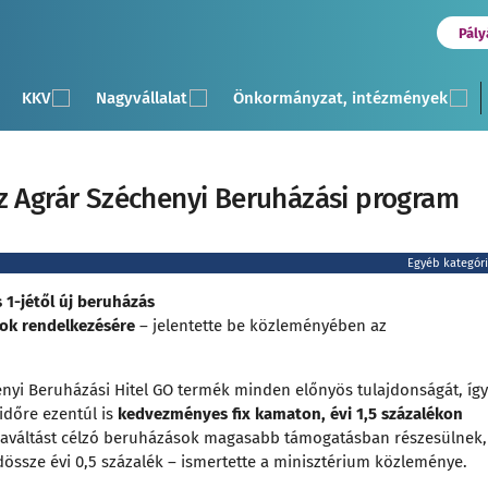
Pály
KKV
Nagyvállalat
Önkormányzat, intézmények
z Agrár Széchenyi Beruházási program
Egyéb kategór
 1-jétől új beruházás
ások rendelkezésére
– jelentette be közleményében az
enyi Beruházási Hitel GO termék minden előnyös tulajdonságát, így
midőre ezentúl is
kedvezményes fix kamaton, évi 1,5 százalékon
giaváltást célzó beruházások magasabb támogatásban részesülnek,
ssze évi 0,5 százalék – ismertette a minisztérium közleménye.