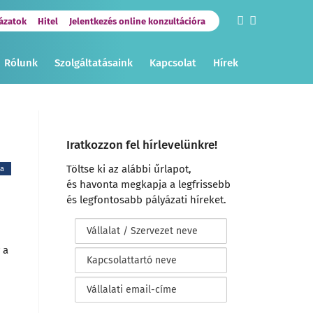
ázatok
Hitel
Jelentkezés online konzultációra
Rólunk
Szolgáltatásaink
Kapcsolat
Hírek
Iratkozzon fel hírlevelünkre!
Töltse ki az alábbi űrlapot,
ia
és havonta megkapja a legfrissebb
és legfontosabb pályázati híreket.
 a