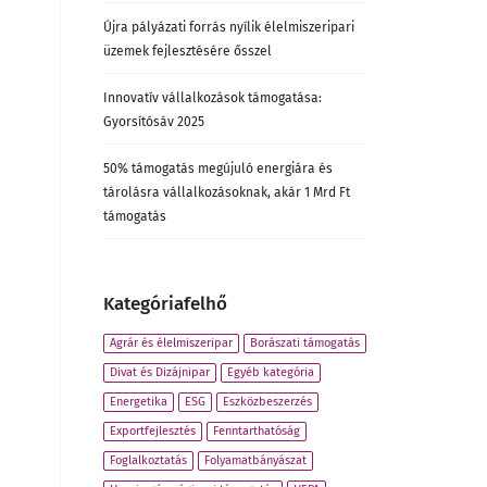
Újra pályázati forrás nyílik élelmiszeripari
üzemek fejlesztésére ősszel
Innovatív vállalkozások támogatása:
Gyorsítósáv 2025
50% támogatás megújuló energiára és
tárolásra vállalkozásoknak, akár 1 Mrd Ft
támogatás
Kategóriafelhő
Agrár és élelmiszeripar
Borászati támogatás
Divat és Dizájnipar
Egyéb kategória
Energetika
ESG
Eszközbeszerzés
Exportfejlesztés
Fenntarthatóság
Foglalkoztatás
Folyamatbányászat