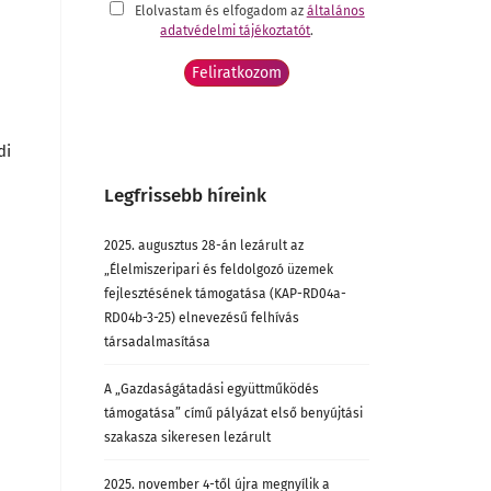
Elolvastam és elfogadom az
általános
adatvédelmi tájékoztatót
.
di
Legfrissebb híreink
2025. augusztus 28-án lezárult az
„Élelmiszeripari és feldolgozó üzemek
fejlesztésének támogatása (KAP-RD04a-
RD04b-3-25) elnevezésű felhívás
társadalmasítása
A „Gazdaságátadási együttműködés
támogatása” című pályázat első benyújtási
szakasza sikeresen lezárult
2025. november 4-től újra megnyílik a