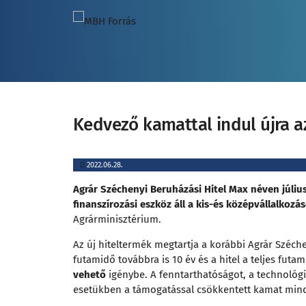
Kedvező kamattal indul újra a
2022.06.28.
Agrár Széchenyi Beruházási Hitel Max néven július
finanszírozási eszköz áll a kis-és középvállalkoz
Agrárminisztérium.
Az új hiteltermék megtartja a korábbi Agrár Széch
futamidő továbbra is 10 év és a hitel a teljes futa
vehető
igénybe. A fenntarthatóságot, a technoló
esetükben a támogatással csökkentett kamat mindö