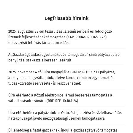
Legfrissebb híreink
2025. augusztus 28-án lezárult az „Élelmiszeripari és feldolgozó
üzemek fejlesztésének támogatása (KAP-RD04a-RD04b-3-25)
elnevezésű felhívás társadalmasítása
A „Gazdaságátadási együttműködés támogatása” című pályázat első
benyújtási szakasza sikeresen lezárult
2025. november 4-től újra megnyílik a GINOP_PLUSZ-2.1.1 pályázat,
amelyben a nagyvállalatok, illetve konzorciumban egyetemek és
tudásközvetítő szervezetek is részt vehetnek
Újra elérhető a Közúti elektromos jármű beszerzés támogatás a
vállalkozások számára (RRF-REP-10.10.1-24)
Újra elérhetőek a pályázatok az Öntözésfejlesztési és vízfelhasználás
hatékonyságát javító mezőgazdasági üzemek támogatására
Új lehetőség a fiatal gazdáknak: indul a gazdaságátvevő támogatás