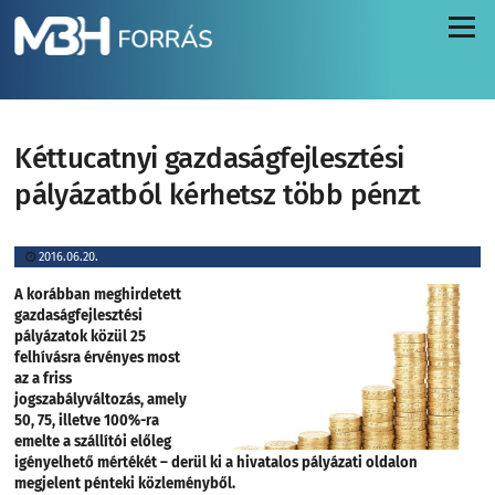
Menü
Kéttucatnyi gazdaságfejlesztési
pályázatból kérhetsz több pénzt
2016.06.20.
A korábban meghirdetett
gazdaságfejlesztési
pályázatok közül 25
felhívásra érvényes most
az a friss
jogszabályváltozás, amely
50, 75, illetve 100%-ra
emelte a szállítói előleg
igényelhető mértékét – derül ki a hivatalos pályázati oldalon
megjelent pénteki közleményből.