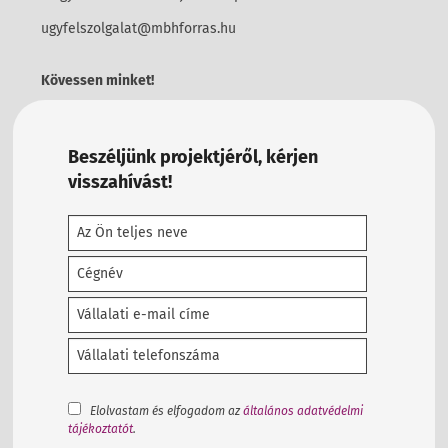
ugyfelszolgalat@mbhforras.hu
Kövessen minket!
Beszéljünk projektjéről, kérjen
visszahívást!
Elolvastam és elfogadom az
általános adatvédelmi
tájékoztatót
.