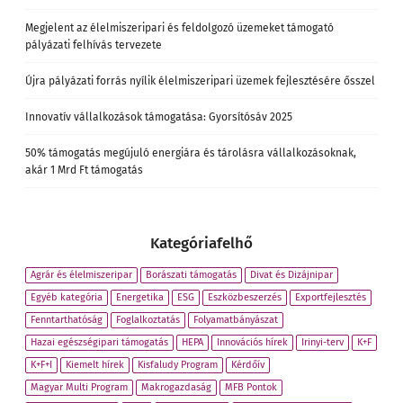
Megjelent az élelmiszeripari és feldolgozó üzemeket támogató
pályázati felhívás tervezete
Újra pályázati forrás nyílik élelmiszeripari üzemek fejlesztésére ősszel
Innovatív vállalkozások támogatása: Gyorsítósáv 2025
50% támogatás megújuló energiára és tárolásra vállalkozásoknak,
akár 1 Mrd Ft támogatás
Kategóriafelhő
Agrár és élelmiszeripar
Borászati támogatás
Divat és Dizájnipar
Egyéb kategória
Energetika
ESG
Eszközbeszerzés
Exportfejlesztés
Fenntarthatóság
Foglalkoztatás
Folyamatbányászat
Hazai egészségipari támogatás
HEPA
Innovációs hírek
Irinyi-terv
K+F
K+F+I
Kiemelt hírek
Kisfaludy Program
Kérdőív
Magyar Multi Program
Makrogazdaság
MFB Pontok