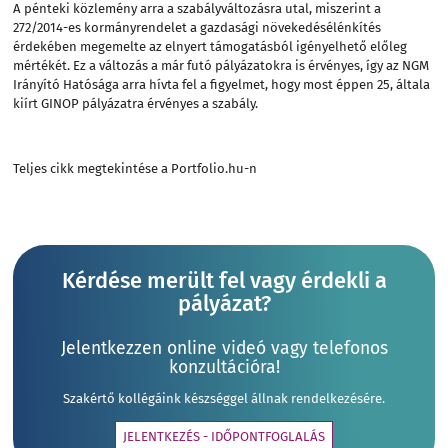
A pénteki közlemény arra a szabályváltozásra utal, miszerint a
272/2014-es kormányrendelet a gazdasági növekedésélénkítés
érdekében megemelte az elnyert támogatásból igényelhető előleg
mértékét. Ez a változás a már futó pályázatokra is érvényes, így az NGM
Irányító Hatósága arra hívta fel a figyelmet, hogy most éppen 25, általa
kiírt GINOP pályázatra érvényes a szabály.
Teljes cikk megtekintése a Portfolio.hu-n
Kérdése merült fel vagy érdekli a
pályázat?
Jelentkezzen online videó vagy telefonos
konzultációra!
Szakértő kollégáink készséggel állnak rendelkezésére.
JELENTKEZÉS - IDŐPONTFOGLALÁS