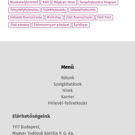
Munkahelyteremtő
NKFI
Pályázati hírek
Tanyafejlesztési Program
Telephelyfejlesztés
Vidékfejlesztés
Vállalatfejlesztés
Vállalati finanszírozás
Workshop
Zöld finanszírozás
Zöld hitel
Zöld kötvény
Élelmiszeripari pályázat
Építőipar
Menü
Rólunk
Szolgáltatások
Hírek
Karrier
Hírlevél-feliratkozás
Elérhetőségeink
1117 Budapest,
Magyar Tudósok körútja 9. G. ép.