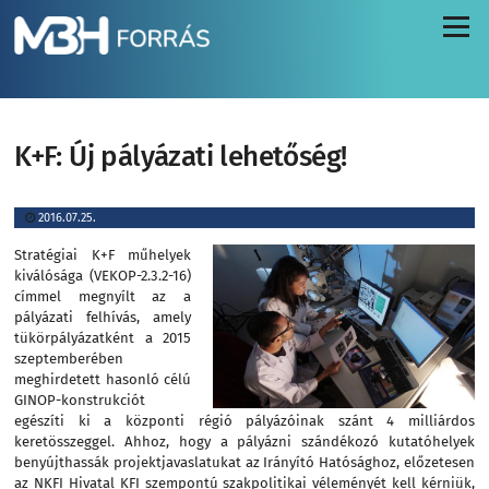
Menü
K+F: Új pályázati lehetőség!
2016.07.25.
Stratégiai K+F műhelyek
kiválósága (VEKOP-2.3.2-16)
címmel megnyílt az a
pályázati felhívás, amely
tükörpályázatként a 2015
szeptemberében
meghirdetett
hasonló célú
GINOP-konstrukciót
egészíti ki a központi régió pályázóinak szánt 4 milliárdos
keretösszeggel. Ahhoz, hogy a pályázni szándékozó kutatóhelyek
benyújthassák projektjavaslatukat az Irányító Hatósághoz, előzetesen
az NKFI Hivatal
KFI szempontú szakpolitikai véleményét
kell kérniük,