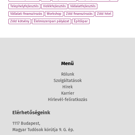
Telephelyfejlesztés
Vidékfejlesztés
Vállalatfejlesztés
Vállalati finanszírozás
Workshop
Zöld finanszírozás
Zöld hitel
Zöld kötvény
Élelmiszeripari pályázat
Építőipar
Menü
Rólunk
Szolgáltatások
Hírek
Karrier
Hírlevél-feliratkozás
Elérhetőségeink
1117 Budapest,
Magyar Tudósok körútja 9. G. ép.