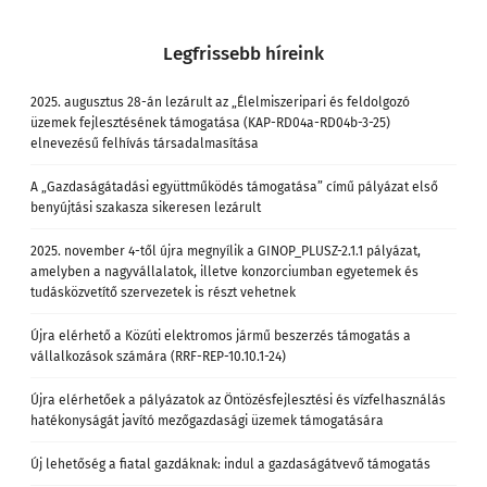
Legfrissebb híreink
2025. augusztus 28-án lezárult az „Élelmiszeripari és feldolgozó
üzemek fejlesztésének támogatása (KAP-RD04a-RD04b-3-25)
elnevezésű felhívás társadalmasítása
A „Gazdaságátadási együttműködés támogatása” című pályázat első
benyújtási szakasza sikeresen lezárult
2025. november 4-től újra megnyílik a GINOP_PLUSZ-2.1.1 pályázat,
amelyben a nagyvállalatok, illetve konzorciumban egyetemek és
tudásközvetítő szervezetek is részt vehetnek
Újra elérhető a Közúti elektromos jármű beszerzés támogatás a
vállalkozások számára (RRF-REP-10.10.1-24)
Újra elérhetőek a pályázatok az Öntözésfejlesztési és vízfelhasználás
hatékonyságát javító mezőgazdasági üzemek támogatására
Új lehetőség a fiatal gazdáknak: indul a gazdaságátvevő támogatás