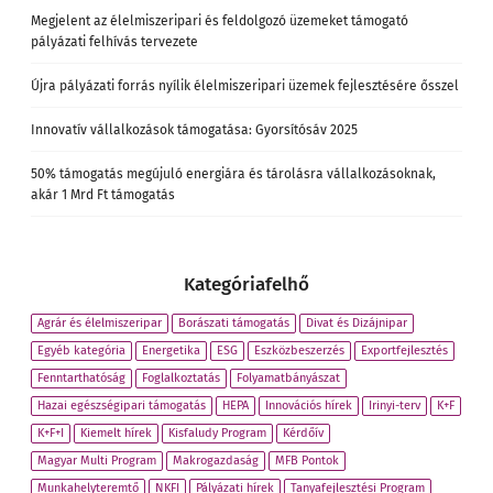
Megjelent az élelmiszeripari és feldolgozó üzemeket támogató
pályázati felhívás tervezete
Újra pályázati forrás nyílik élelmiszeripari üzemek fejlesztésére ősszel
Innovatív vállalkozások támogatása: Gyorsítósáv 2025
50% támogatás megújuló energiára és tárolásra vállalkozásoknak,
akár 1 Mrd Ft támogatás
Kategóriafelhő
Agrár és élelmiszeripar
Borászati támogatás
Divat és Dizájnipar
Egyéb kategória
Energetika
ESG
Eszközbeszerzés
Exportfejlesztés
Fenntarthatóság
Foglalkoztatás
Folyamatbányászat
Hazai egészségipari támogatás
HEPA
Innovációs hírek
Irinyi-terv
K+F
K+F+I
Kiemelt hírek
Kisfaludy Program
Kérdőív
Magyar Multi Program
Makrogazdaság
MFB Pontok
Munkahelyteremtő
NKFI
Pályázati hírek
Tanyafejlesztési Program