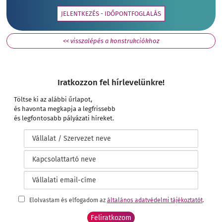
JELENTKEZÉS - IDŐPONTFOGLALÁS
<< visszalépés a konstrukciókhoz
Iratkozzon fel hírlevelünkre!
Töltse ki az alábbi űrlapot,
és havonta megkapja a legfrissebb
és legfontosabb pályázati híreket.
Elolvastam és elfogadom az
általános adatvédelmi tájékoztatót
.