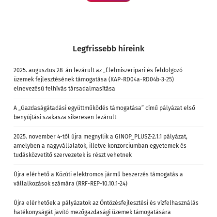
Legfrissebb híreink
2025. augusztus 28-án lezárult az „Élelmiszeripari és feldolgozó
üzemek fejlesztésének támogatása (KAP-RD04a-RD04b-3-25)
elnevezésű felhívás társadalmasítása
A „Gazdaságátadási együttműködés támogatása” című pályázat első
benyújtási szakasza sikeresen lezárult
2025. november 4-től újra megnyílik a GINOP_PLUSZ-2.1.1 pályázat,
amelyben a nagyvállalatok, illetve konzorciumban egyetemek és
tudásközvetítő szervezetek is részt vehetnek
Újra elérhető a Közúti elektromos jármű beszerzés támogatás a
vállalkozások számára (RRF-REP-10.10.1-24)
Újra elérhetőek a pályázatok az Öntözésfejlesztési és vízfelhasználás
hatékonyságát javító mezőgazdasági üzemek támogatására