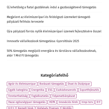
Új lehetőség a fiatal gazdáknak: indul a gazdaságátvevő támogatás
Megjelent az élelmiszeripari és feldolgozó üzemeket támogató
pályázati felhívás tervezete
Újra pályázati forrás nyílik élelmiszeripari üzemek fejlesztésére ősszel
Innovatív vállalkozások támogatása: Gyorsítósáv 2025
50% támogatás megújuló energiára és tárolásra vállalkozásoknak,
akár 1 Mrd Ft támogatás
Kategóriafelhő
Agrár és élelmiszeripar
Borászati támogatás
Divat és Dizájnipar
Egyéb kategória
Energetika
ESG
Eszközbeszerzés
Exportfejlesztés
Fenntarthatóság
Foglalkoztatás
Folyamatbányászat
Hazai egészségipari támogatás
HEPA
Innovációs hírek
Irinyi-terv
K+F
K+F+I
Kiemelt hírek
Kisfaludy Program
Kérdőív