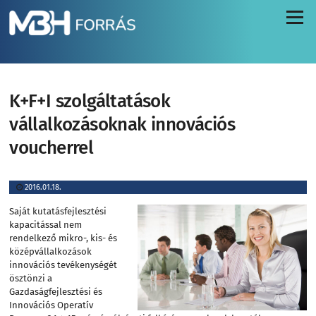
Menü
K+F+I szolgáltatások
vállalkozásoknak innovációs
voucherrel
2016.01.18.
Saját kutatásfejlesztési
kapacitással nem
rendelkező mikro-, kis- és
középvállalkozások
innovációs tevékenységét
ösztönzi a
Gazdaságfejlesztési és
Innovációs Operatív