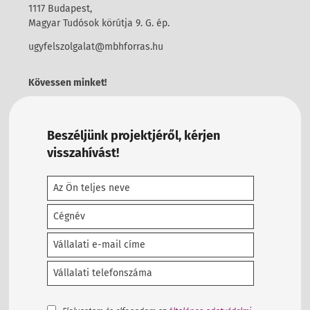
1117 Budapest,
Magyar Tudósok körútja 9. G. ép.
ugyfelszolgalat@mbhforras.hu
Kövessen minket!
Beszéljünk projektjéről, kérjen
visszahívást!