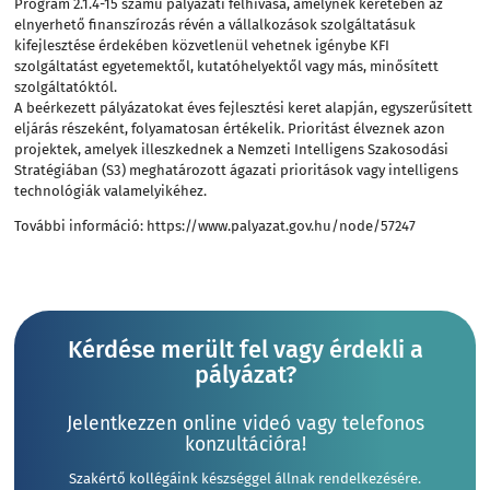
Program 2.1.4-15 számú pályázati felhívása, amelynek keretében az
elnyerhető finanszírozás révén a vállalkozások szolgáltatásuk
kifejlesztése érdekében közvetlenül vehetnek igénybe KFI
szolgáltatást egyetemektől, kutatóhelyektől vagy más, minősített
szolgáltatóktól.
A beérkezett pályázatokat éves fejlesztési keret alapján, egyszerűsített
eljárás részeként, folyamatosan értékelik. Prioritást élveznek azon
projektek, amelyek illeszkednek a Nemzeti Intelligens Szakosodási
Stratégiában (S3) meghatározott ágazati prioritások vagy intelligens
technológiák valamelyikéhez.
További információ:
https://www.palyazat.gov.hu/node/57247
Kérdése merült fel vagy érdekli a
pályázat?
Jelentkezzen online videó vagy telefonos
konzultációra!
Szakértő kollégáink készséggel állnak rendelkezésére.