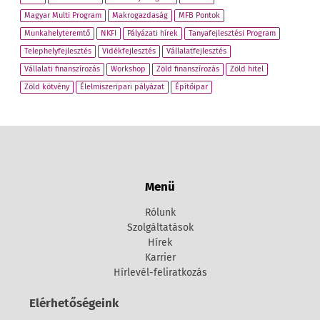
Magyar Multi Program
Makrogazdaság
MFB Pontok
Munkahelyteremtő
NKFI
Pályázati hírek
Tanyafejlesztési Program
Telephelyfejlesztés
Vidékfejlesztés
Vállalatfejlesztés
Vállalati finanszírozás
Workshop
Zöld finanszírozás
Zöld hitel
Zöld kötvény
Élelmiszeripari pályázat
Építőipar
Menü
Rólunk
Szolgáltatások
Hírek
Karrier
Hírlevél-feliratkozás
Elérhetőségeink