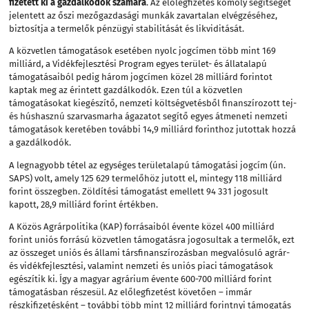
fizetett ki a gazdálkodók számára
. Az előlegfizetés komoly segítséget
jelentett az őszi mezőgazdasági munkák zavartalan elvégzéséhez,
biztosítja a termelők pénzügyi stabilitását és likviditását.
A közvetlen támogatások esetében nyolc jogcímen több mint 169
milliárd, a Vidékfejlesztési Program egyes terület- és állatalapú
támogatásaiból pedig három jogcímen közel 28 milliárd forintot
kaptak meg az érintett gazdálkodók. Ezen túl a közvetlen
támogatásokat kiegészítő, nemzeti költségvetésből finanszírozott tej-
és húshasznú szarvasmarha ágazatot segítő egyes átmeneti nemzeti
támogatások keretében további 14,9 milliárd forinthoz jutottak hozzá
a gazdálkodók.
A legnagyobb tétel az egységes területalapú támogatási jogcím (ún.
SAPS) volt, amely 125 629 termelőhöz jutott el, mintegy 118 milliárd
forint összegben. Zöldítési támogatást emellett 94 331 jogosult
kapott, 28,9 milliárd forint értékben.
A Közös Agrárpolitika (KAP) forrásaiból évente közel 400 milliárd
forint uniós forrású közvetlen támogatásra jogosultak a termelők, ezt
az összeget uniós és állami társfinanszírozásban megvalósuló agrár-
és vidékfejlesztési, valamint nemzeti és uniós piaci támogatások
egészítik ki. Így a magyar agrárium évente 600-700 milliárd forint
támogatásban részesül. Az előlegfizetést követően – immár
részkifizetésként – további több mint 12 milliárd forintnyi támogatás