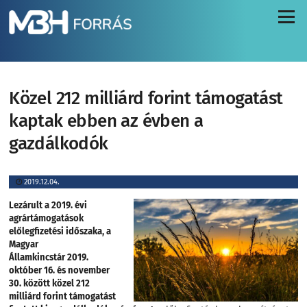
Menü
Közel 212 milliárd forint támogatást
kaptak ebben az évben a
gazdálkodók
2019.12.04.
Lezárult a 2019. évi
agrártámogatások
előlegfizetési időszaka, a
Magyar
Államkincstár
2019.
október 16. és november
30. között közel 212
milliárd forint támogatást