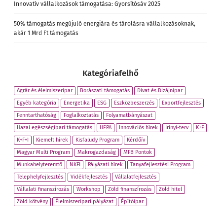
Innovatív vállalkozások támogatása: Gyorsítósáv 2025
50% támogatás megújuló energiára és tárolásra vállalkozásoknak,
akár 1 Mrd Ft támogatás
Kategóriafelhő
Agrár és élelmiszeripar
Borászati támogatás
Divat és Dizájnipar
Egyéb kategória
Energetika
ESG
Eszközbeszerzés
Exportfejlesztés
Fenntarthatóság
Foglalkoztatás
Folyamatbányászat
Hazai egészségipari támogatás
HEPA
Innovációs hírek
Irinyi-terv
K+F
K+F+I
Kiemelt hírek
Kisfaludy Program
Kérdőív
Magyar Multi Program
Makrogazdaság
MFB Pontok
Munkahelyteremtő
NKFI
Pályázati hírek
Tanyafejlesztési Program
Telephelyfejlesztés
Vidékfejlesztés
Vállalatfejlesztés
Vállalati finanszírozás
Workshop
Zöld finanszírozás
Zöld hitel
Zöld kötvény
Élelmiszeripari pályázat
Építőipar