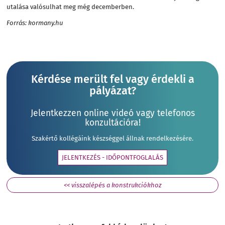
utalása valósulhat meg még decemberben.
Forrás: kormany.hu
Kérdése merült fel vagy érdekli a
pályázat?
Jelentkezzen online videó vagy telefonos
konzultációra!
Szakértő kollégáink készséggel állnak rendelkezésére.
JELENTKEZÉS - IDŐPONTFOGLALÁS
<< visszalépés a konstrukciókhoz