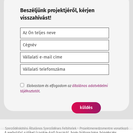
Beszéljünk projektjéről, kérjen
visszahívást!
Elolvastam és elfogadom az
általános adatvédelmi
tájékoztatót
.
-
Szerződéskötési Általános Szerződéses Feltételek
Projektmenedzsmentre vonatkozó
A weboldal sütiket (cookie-kat) használ, hogy biztonságos böngészés