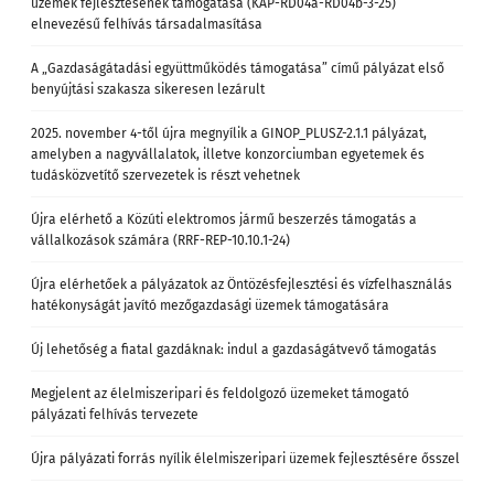
üzemek fejlesztésének támogatása (KAP-RD04a-RD04b-3-25)
elnevezésű felhívás társadalmasítása
A „Gazdaságátadási együttműködés támogatása” című pályázat első
benyújtási szakasza sikeresen lezárult
2025. november 4-től újra megnyílik a GINOP_PLUSZ-2.1.1 pályázat,
amelyben a nagyvállalatok, illetve konzorciumban egyetemek és
tudásközvetítő szervezetek is részt vehetnek
Újra elérhető a Közúti elektromos jármű beszerzés támogatás a
vállalkozások számára (RRF-REP-10.10.1-24)
Újra elérhetőek a pályázatok az Öntözésfejlesztési és vízfelhasználás
hatékonyságát javító mezőgazdasági üzemek támogatására
Új lehetőség a fiatal gazdáknak: indul a gazdaságátvevő támogatás
Megjelent az élelmiszeripari és feldolgozó üzemeket támogató
pályázati felhívás tervezete
Újra pályázati forrás nyílik élelmiszeripari üzemek fejlesztésére ősszel