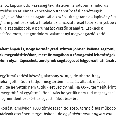
ozáshoz kapcsolódó kezesség tekintetében is valóban a háborús
kezelése és az ehhez kapcsolódó finanszírozási nehézségek
lgálja valóban az az Agrár-Vállalkozási Hitelgarancia Alapítvány ált
 ami pont ezeknek a hiteleknek a hozzáférését teszi könnyebbé 
tül a gazdálkodók, a beruházást végzők számára. Ezeknek a
ztosítása most, azt gondolom, valamennyi magyar gazdálkodó
 vélemények is, hogy kormányzati szinten jobban kellene segíteni,
sok megvalósításához, mert önmagában a támogatási lehetőségek
rium olyan lépéseket, amelynek segítségével felgyorsulhatnának 
yüttműködési készség alacsony szintje, de ahhoz, hogy
szehangolt módon tudjon megtörténni a saját, általuk művelt
i, de helyettük nem tudjuk ezt végigvinni. Ha 60-70 termelőt érint
l megpróbálni együttműködni. Más helyettük nem tud megegyezni.
 meg mindent ezekért az együttműködésekért.
működést, amelyben 1000 ténylegesen dolgozó, termelő tag működö
uházások esetében megvalósítani, de
egyébként nem nagyon van