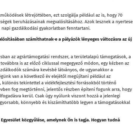
tműködések létrejöttében, ezt szolgálja például az is, hogy 70
sségek beruházásainak megvalósításához. Azok lesznek a nyertese
napi gazdálkodási gyakorlatban fenntartani.
alósításában számíthatnak-e a pályázók lényeges változásra az új
usban az agrártámogatási rendszer, a területalapú támogatások, a
k továbbra is az előző ciklussal megegyező módon, egy kézben az
gazdálkodók számára kevésbé látványos, de ugyanakkor a
égünk van a következő év elejétől megújítani például az
különös tekintettel a vidékfejlesztési forrásokból történő
ben fog megtörténni, jelentős részben építeni fogunk arra, hogy
elfogadásra kerül. Csak úgy nyúlunk viszont hozzá a jelenlegi
 gyorsabb, könnyebb és kiszámíthatóbb legyen a támogatásokkal
 Egyesület közgyűlése, amelynek Ön is tagja. Hogyan tudná