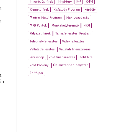
Innovációs hírek
Irinyi-terv
K+F
K+F+I
a
Kiemelt hírek
Kisfaludy Program
Kérdőív
Magyar Multi Program
Makrogazdaság
a
MFB Pontok
Munkahelyteremtő
NKFI
Pályázati hírek
Tanyafejlesztési Program
Telephelyfejlesztés
Vidékfejlesztés
Vállalatfejlesztés
Vállalati finanszírozás
Workshop
Zöld finanszírozás
Zöld hitel
Zöld kötvény
Élelmiszeripari pályázat
Építőipar
a
ván