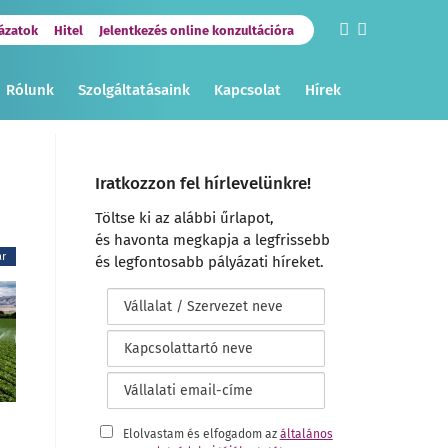
ázatok
Hitel
Jelentkezés online konzultációra
Rólunk
Szolgáltatásaink
Kapcsolat
Hírek
Iratkozzon fel hírlevelünkre!
Töltse ki az alábbi űrlapot,
és havonta megkapja a legfrissebb
ar
és legfontosabb pályázati híreket.
Elolvastam és elfogadom az
általános