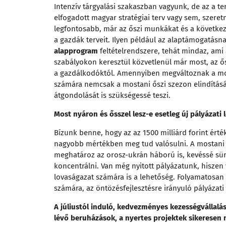
Intenzív tárgyalási szakaszban vagyunk, de az a te
elfogadott magyar stratégiai terv vagy sem, szeret
legfontosabb, már az őszi munkákat és a következő
a gazdák terveit. Ilyen például az alaptámogatásna
alapprogram
feltételrendszere, tehát mindaz, ami 
szabályokon keresztül közvetlenül már most, az 
a gazdálkodóktól. Amennyiben megváltoznak a mos
számára nemcsak a mostani őszi szezon elindításá
átgondolását is szükségessé teszi.
Most nyáron és ősszel lesz-e esetleg új pályázati l
Bízunk benne, hogy az az 1500 milliárd forint érté
nagyobb mértékben meg tud valósulni. A mostani 
meghatároz az orosz-ukrán háború is, kevéssé sür
koncentrálni. Van még nyitott pályázatunk, hiszen 
lovaságazat számára is a lehetőség. Folyamatosa
számára, az öntözésfejlesztésre irányuló pályázati 
A júliustól induló, kedvezményes kezességvállalás
lévő beruházások, a nyertes projektek sikeresen 