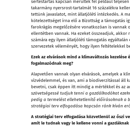
sertéstartás kapcsán merültek fel például teljese
takarmány nyersrost-tartalmát 16 százalékra kellen
tettünk javaslatot, mint állatjóléti intézkedés. A 
kötelezettséget írna elő a Bizottság a támogatás ig
farokrágás megelőzésére vonatkozóan is vannak ol
ellentétben vannak. Ha ezeket összeadjuk, akkor r
számára egy ilyen állatjóléti támogatás egyáltalá
szervezetek véleményét, hogy ilyen feltételekkel b
Ezek az elvárások mind a klímaváltozás kezelése
fogalmazódnak meg?
Alapvetően vannak olyan elvárások, amelyek a k
vízvédelemmel, és van, ami a biodiverzitással áll
bevetni, csak éppen itt mindig a mértékkel és az
szövetségessé tudjuk tenni a gazdálkodókat ezek
pedig a termelést ellehetetlenítő előírásoknak a b
stratégiai terv elfogadása kapcsán ránk kíván erő
A stratégiai terv elfogadása közvetlenül az őszi 
amit le tudnak vagy le kellene vonni a gazdáknak 