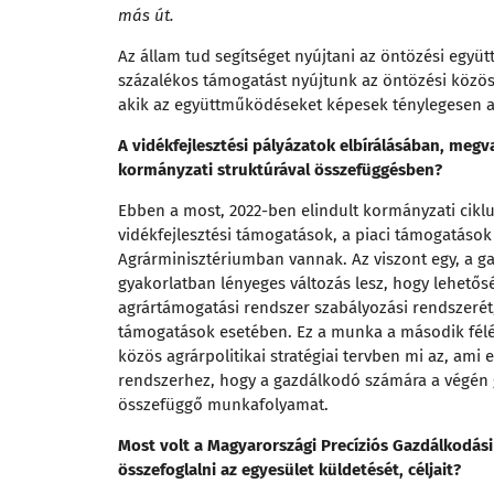
más út.
Az állam tud segítséget nyújtani az öntözési együt
százalékos támogatást nyújtunk az öntözési közö
akik az együttműködéseket képesek ténylegesen a 
A vidékfejlesztési pályázatok elbírálásában, megv
kormányzati struktúrával összefüggésben?
Ebben a most, 2022-ben elindult kormányzati cikl
vidékfejlesztési támogatások, a piaci támogatáso
Agrárminisztériumban vannak. Az viszont egy, a 
gyakorlatban lényeges változás lesz, hogy lehetős
agrártámogatási rendszer szabályozási rendszerét, 
támogatások esetében. Ez a munka a második félév
közös agrárpolitikai stratégiai tervben mi az, ami 
rendszerhez, hogy a gazdálkodó számára a végén
összefüggő munkafolyamat.
Most volt a Magyarországi Precíziós Gazdálkodási
összefoglalni az egyesület küldetését, céljait?