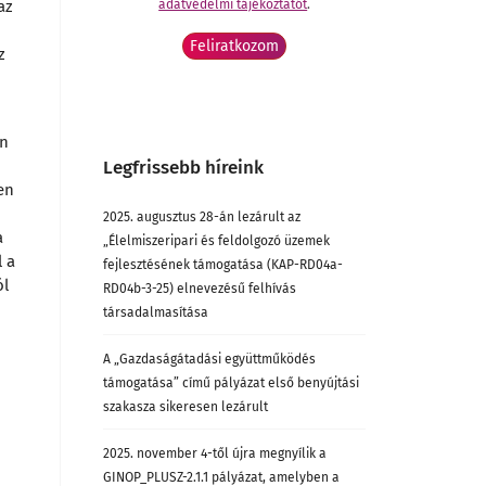
az
adatvédelmi tájékoztatót
.
z
en
Legfrissebb híreink
en
2025. augusztus 28-án lezárult az
a
„Élelmiszeripari és feldolgozó üzemek
l a
fejlesztésének támogatása (KAP-RD04a-
ól
RD04b-3-25) elnevezésű felhívás
társadalmasítása
A „Gazdaságátadási együttműködés
támogatása” című pályázat első benyújtási
szakasza sikeresen lezárult
2025. november 4-től újra megnyílik a
GINOP_PLUSZ-2.1.1 pályázat, amelyben a