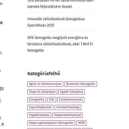
Újra pályázati forrás nyílik élelmiszeripari
en
üzemek fejlesztésére ősszel
Innovatív vállalkozások támogatása:
ez
Gyorsítósáv 2025
50% támogatás megújuló energiára és
tárolásra vállalkozásoknak, akár 1 Mrd Ft
támogatás
s,
y
Kategóriafelhő
Agrár és élelmiszeripar
Borászati támogatás
gy
Divat és Dizájnipar
Egyéb kategória
Energetika
ESG
Eszközbeszerzés
.
Exportfejlesztés
Fenntarthatóság
Foglalkoztatás
Folyamatbányászat
k
Hazai egészségipari támogatás
HEPA
. A