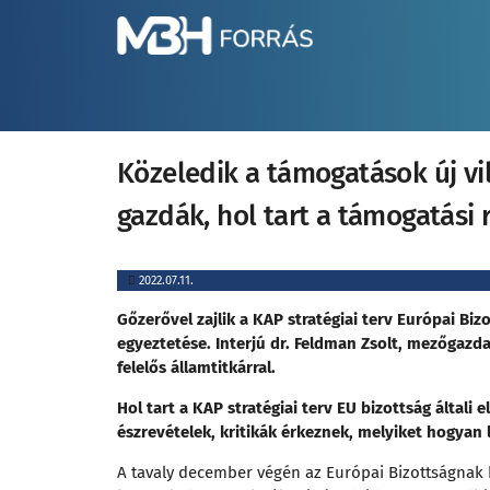
Közeledik a támogatások új vi
gazdák, hol tart a támogatási
2022.07.11.
Gőzerővel zajlik a KAP stratégiai terv Európai Biz
egyeztetése. Interjú dr. Feldman Zsolt, mezőgazda
felelős államtitkárral.
Hol tart a KAP stratégiai terv EU bizottság általi 
észrevételek, kritikák érkeznek, melyiket hogyan 
A tavaly december végén az Európai Bizottságnak b