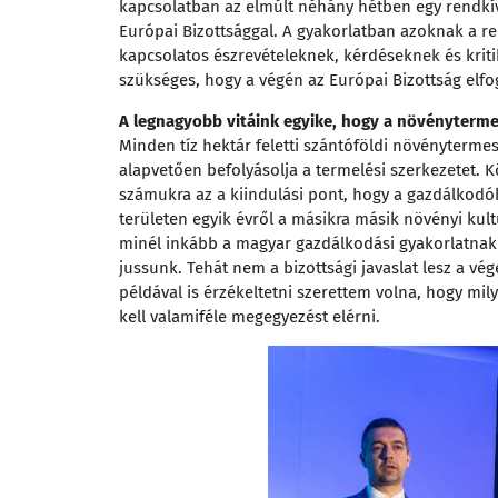
kapcsolatban az elmúlt néhány hétben egy rendkívü
Európai Bizottsággal. A gyakorlatban azoknak a re
kapcsolatos észrevételeknek, kérdéseknek és kriti
szükséges, hogy a végén az Európai Bizottság elfog
A legnagyobb vitáink egyike, hogy a növényterme
Minden tíz hektár feletti szántóföldi növényterme
alapvetően befolyásolja a termelési szerkezetet. 
számukra az a kiindulási pont, hogy a gazdálkodó
területen egyik évről a másikra másik növényi kult
minél inkább a magyar gazdálkodási gyakorlatna
jussunk. Tehát nem a bizottsági javaslat lesz a v
példával is érzékeltetni szerettem volna, hogy mil
kell valamiféle megegyezést elérni.