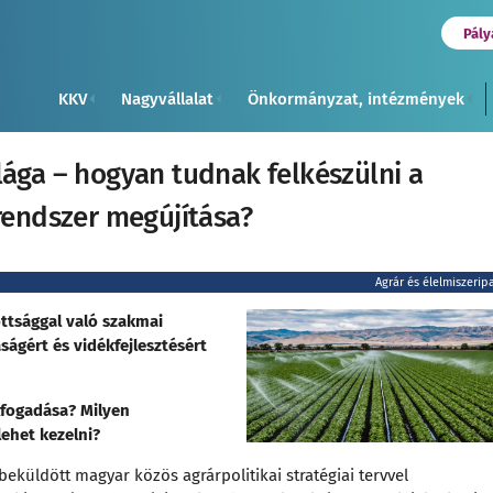
Pály
KKV
Nagyvállalat
Önkormányzat, intézmények
lága – hogyan tudnak felkészülni a
 rendszer megújítása?
Agrár és élelmiszerip
ottsággal való szakmai
ságért és vidékfejlesztésért
elfogadása? Milyen
lehet kezelni?
eküldött magyar közös agrárpolitikai stratégiai tervvel