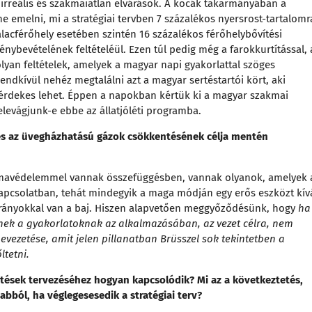
n irreális és szakmaiatlan elvárások. A kocák takarmányában a
e emelni, mi a stratégiai tervben 7 százalékos nyersrost-tartalomr
malacférőhely esetében szintén 16 százalékos férőhelybővítési
énybevételének feltételéül. Ezen túl pedig még a farokkurtítással, 
yan feltételek, amelyek a magyar napi gyakorlattal szöges
endkívül nehéz megtalálni azt a magyar sertéstartói kört, aki
n érdekes lehet. Éppen a napokban kértük ki a magyar szakmai
elevágjunk-e ebbe az állatjóléti programba.
 és az üvegházhatású gázok csökkentésének célja mentén
límavédelemmel vannak összefüggésben, vannak olyanok, amelyek 
 kapcsolatban, tehát mindegyik a maga módján egy erős eszközt kí
 arányokkal van a baj. Hiszen alapvetően meggyőződésünk, hogy
ha
nek a gyakorlatoknak az alkalmazásában, az vezet célra, nem
evezetése, amit jelen pillanatban Brüsszel sok tekintetben a
ltetni.
vetések tervezéséhez hogyan kapcsolódik? Mi az a következtetés,
abból, ha véglegesesedik a stratégiai terv?