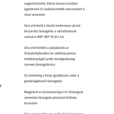
nagyvállalatok, illetve konzorciumban
egyetemek és tudásközvetítő szervezetek is
részt vehetnek
Újra elérhető a Közúti elektromos jármű
beszerzés támogatás a vállalkozások
számára (RRF-REP-10.10.1-24)
Újra elérhetőek a pályázatok az
Öntözésfejlesztési és vízfelhasználás
hatékonyságát javító mezőgazdasági
üzemek támogatására
Új lehetőség a fiatal gazdáknak: indul a
gazdaságátvevő támogatás
y
Megjelent az élelmiszeripari és feldolgozó
üzemeket támogató pályázati felhívás
tervezete