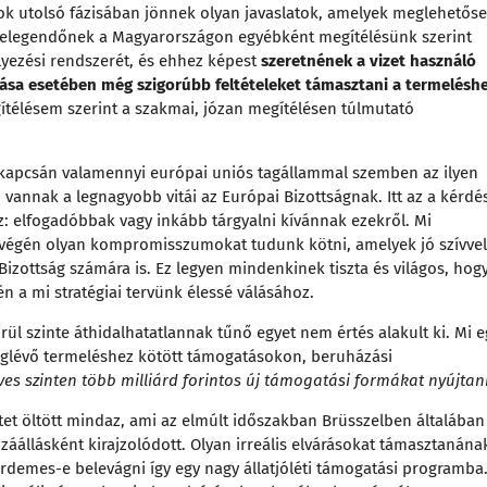
sok utolsó fázisában jönnek olyan javaslatok, amelyek meglehetős
k elegendőnek a Magyarországon egyébként megítélésünk szerint
lyezési rendszerét, és ehhez képest
szeretnének a vizet használó
rtása esetében még szigorúbb feltételeket támasztani a termelésh
ítélésem szerint a szakmai, józan megítélésen túlmutató
ek kapcsán valamennyi európai uniós tagállammal szemben az ilyen
 vannak a legnagyobb vitái az Európai Bizottságnak. Itt az a kérdé
 elfogadóbbak vagy inkább tárgyalni kívánnak ezekről. Mi
a végén olyan kompromisszumokat tudunk kötni, amelyek jó szívvel
 Bizottság számára is. Ez legyen mindenkinek tiszta és világos, hog
n a mi stratégiai tervünk élessé válásához.
ül szinte áthidalhatatlannak tűnő egyet nem értés alakult ki. Mi e
meglévő termeléshez kötött támogatásokon, beruházási
éves szinten több milliárd forintos új támogatási formákat nyújtani
et öltött mindaz, ami az elmúlt időszakban Brüsszelben általában
záállásként kirajzolódott. Olyan irreális elvárásokat támasztanána
érdemes-e belevágni így egy nagy állatjóléti támogatási programba