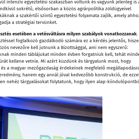
l intenzív egyeztetési szakaszban voltunk és vagyunk jelenleg is 
ndkívül sokrétű, elsősorban a közös agrárpolitika zöldügyeivel
káknak a szakértői szintű egyeztetési folyamata zajlik, amely ahho
adja a stratégiai tervünket.
sztés esetében a vetésváltásra milyen szabályok vonatkozzanak
.
sztéssel foglalkozó gazdálkodó számára ez a kérdés jelentős, hisz
Közös nevezőre kell jutnunk a Bizottsággal, ami nem egyszerű:
knak minden táblájukat minden évben forgatniuk kell, tehát mind
úrát kellene vetnie. Mi azért küzdünk és tárgyalunk most, hogy
k és a magyar mezőgazdaság érdekeinek megfelelő megállapodásr
égeredmény, hanem egy annál jóval kedvezőbb konstrukció, de ezze
yen nehéz tárgyalásokat folytatunk, hogy ilyen alap-kiindulópontb