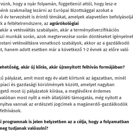
rvünk, hogy a nyár folyamán, függetlenül attól, hogy lesz-e
nénk szakmailag lezárni az Európai Bizottsággal azokat a
 év tervezését is érintő témákat, amelyek alapvetően befolyásolj
k a feltételrendszere, az
agrárökológiai
akár a vetésváltás szabályain, akár a terménydiverzifikációs
őszi munkák során, azok megtervezése során döntéseket igényelne
tani vetésváltásra vonatkozó szabályok, akkor az a gazdálkodó
t, hanem adott esetben már a következő 1-2 évnek az előre való
ehetőség, akár új kiírás, akár újranyitott felhívás formájában?
kű pályázat, amit most egy év alatt kiírtunk az ágazatban, minél
piaci és gazdasági körülmények között, amelyet nagyban
gető most új pályázatok kiírása, a meglévőkre érdemes
valóban most nyílt a méh állatjóléti támogatás, még nyitott a
n nyitva vannak az erdészeti jogcímek a magánerdő-gazdálkodók
felhívások.
i programnak is jelen helyzetben az a célja, hogy a folyamatban
meg tudjanak valósulni?