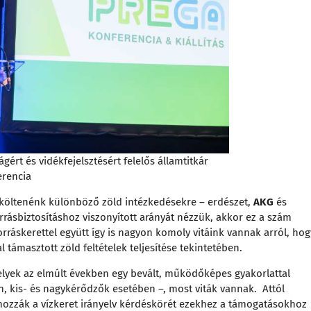
ért és vidékfejelsztésért felelős államtitkár
erencia
t költenénk különböző zöld intézkedésekre – erdészet,
AKG
és
rrásbiztosításhoz viszonyított arányát nézzük, akkor ez a szám
rráskerettel együtt így is nagyon komoly vitáink vannak arról, hog
l támasztott zöld feltételek teljesítése tekintetében.
lyek az elmúlt években egy bevált, működőképes gyakorlattal
, kis- és nagykérődzők esetében –, most viták vannak. Attól
hozzák a vízkeret irányelv kérdéskörét ezekhez a támogatásokhoz