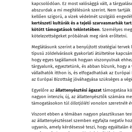
kapcsolódóan. Ez most valósággá vált, a tárgyalá
abszurdak a mi megítélésünk szerint. Nem tartjá
kellően szigorú, a vizek védelmét szolgáló engedé
kertészeti kultúrák és a tejelő szarvasmarhák ta
kötött támogatások tekintetében
. Személyes meg
kötelezettségeket próbálnak meg ránk erőltetni.
Meglátásunk szerint a benyújtott stratégiai terv
típusú zöldelvárások gyakorlati átültetése kapcsán
hogy egyes tagállamok hogyan viszonyulnak ehhez:
tárgyalunk, egyeztetünk, és abban bízunk, hogy 
vállalhatók itthon is, és elfogadhatóak az Európai
az Európai Bizottság jóváhagyása szükséges a végé
Egyelőre az
állattenyésztési ágazat
támogatása kör
nagyon intenzív, új, az állattenyésztők számára 
támogatásokon túl
állatjóléti vonalon szeretnék 
Viszont ebben a témában nagyon plasztikusan test
az állattenyésztéssel szemben egyfajta negatív hoz
ugyanis, amely kérdésessé teszi, hogy egyáltalán 