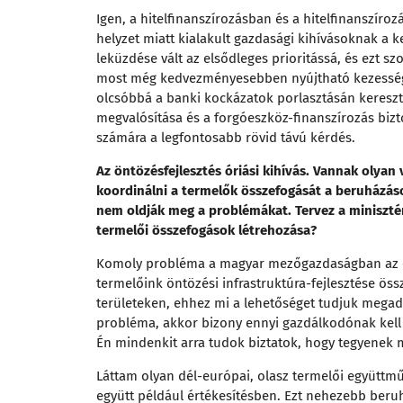
Igen, a hitelfinanszírozásban és a hitelfinanszír
helyzet miatt kialakult gazdasági kihívásoknak a 
leküzdése vált az elsődleges prioritássá, és ezt szo
most még kedvezményesebben nyújtható kezesség,
olcsóbbá a banki kockázatok porlasztásán keresz
megvalósítása és a forgóeszköz-finanszírozás bi
számára a legfontosabb rövid távú kérdés.
Az öntözésfejlesztés óriási kihívás. Vannak olyan
koordinálni a termelők összefogását a beruházá
nem oldják meg a problémákat. Tervez a miniszté
termelői összefogások létrehozása?
Komoly probléma a magyar mezőgazdaságban az eg
termelőink öntözési infrastruktúra-fejlesztése ös
területeken, ehhez mi a lehetőséget tudjuk megadn
probléma, akkor bizony ennyi gazdálkodónak kel
Én mindenkit arra tudok biztatok, hogy tegyenek
Láttam olyan dél-európai, olasz termelői együtt
együtt például értékesítésben. Ezt nehezebb ber