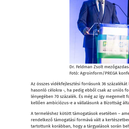
Dr. Feldman Zsolt mezőgazdaság
Fotó: Agroinform/PREGA konf
Az összes vidékfejlesztési forrásunk 36 százaléká
hasonló célokra -, ha pedig ebből csak az uniós fo
lényegében 70 százalék. És még az így megemelt fo
kellően ambiciózus-e a vállalásunk a Bizottság álta
A termeléshez kötött támogatások esetében – ame
rendelkező támogatási formává vált a kertészetben
tartottunk korábban, hogy a tárgyalások során be