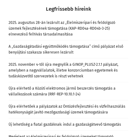
Legfrissebb híreink
2025. augusztus 28-án lezárult az „Élelmiszeripari és feldolgozó
üzemek fejlesztésének támogatása (KAP-RD04a-RD04b-3-25)
elnevezésű felhívás társadalmasítása
A „Gazdaságátadási együttműködés támogatása” című pályázat első
benyújtási szakasza sikeresen lezárult
2025. november 4-től újra megnyílik a GINOP_PLUSZ-2.1.1 pályázat,
amelyben a nagyvállalatok, illetve konzorciumban egyetemek és
tudásközvetítő szervezetek is részt vehetnek
Újra elérhető a Közúti elektromos jármű beszerzés támogatás a
vállalkozások számára (RRF-REP-10.10.1-24)
Újra elérhetőek a pályázatok az Öntözésfejlesztési és vízfelhasználás
hatékonyságát javító mezőgazdasági üzemek támogatására
Új lehetőség a fiatal gazdáknak: indul a gazdaságátvevő támogatás
Megjelent az élelmiszeripari és feldolgozó üzemeket támogató