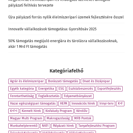
pályázati felhívás tervezete
Újra pályázati forrás nyílik élelmiszeripari üzemek fejlesztésére ősszel
Innovatív vállalkozások támogatása: Gyorsítósáv 2025
50% támogatás megújuló energiára és tárolásra vállalkozásoknak,
akár 1 Mrd Ft támogatás
Kategóriafelhő
Agrár és élelmiszeripar
Borászati támogatás
Divat és Dizájnipar
Egyéb kategória
Energetika
ESG
Eszközbeszerzés
Exportfejlesztés
Fenntarthatóság
Foglalkoztatás
Folyamatbányászat
Hazai egészségipari támogatás
HEPA
Innovációs hírek
Irinyi-terv
K+F
K+F+I
Kiemelt hírek
Kisfaludy Program
Kérdőív
Magyar Multi Program
Makrogazdaság
MFB Pontok
Munkahelyteremtő
NKFI
Pályázati hírek
Tanyafejlesztési Program