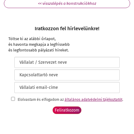
<< visszalépés a konstrukciókhoz
Iratkozzon fel hírlevelünkre!
Töltse ki az alábbi űrlapot,
és havonta megkapja a legfrissebb
és legfontosabb pályázati híreket.
Elolvastam és elfogadom az
általános adatvédelmi tájékoztatót
.