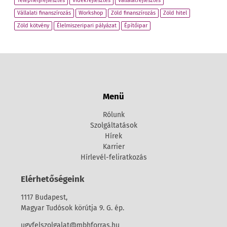
Telephelyfejlesztés
Vidékfejlesztés
Vállalatfejlesztés
Vállalati finanszírozás
Workshop
Zöld finanszírozás
Zöld hitel
Zöld kötvény
Élelmiszeripari pályázat
Építőipar
Menü
Rólunk
Szolgáltatások
Hírek
Karrier
Hírlevél-feliratkozás
Elérhetőségeink
1117 Budapest,
Magyar Tudósok körútja 9. G. ép.
ugyfelszolgalat@mbhforras.hu