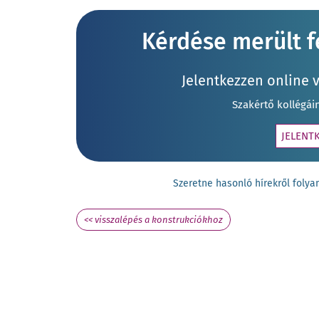
Kérdése merült fe
Jelentkezzen online 
Szakértő kollégái
JELENT
Szeretne hasonló hírekről fol
<< visszalépés a konstrukciókhoz