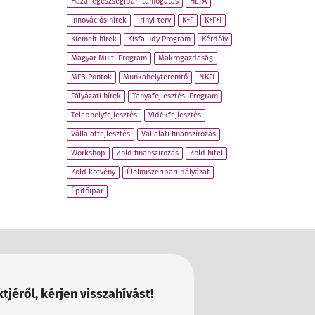
Hazai egészségipari támogatás
HEPA
Innovációs hírek
Irinyi-terv
K+F
K+F+I
Kiemelt hírek
Kisfaludy Program
Kérdőív
Magyar Multi Program
Makrogazdaság
MFB Pontok
Munkahelyteremtő
NKFI
Pályázati hírek
Tanyafejlesztési Program
Telephelyfejlesztés
Vidékfejlesztés
Vállalatfejlesztés
Vállalati finanszírozás
Workshop
Zöld finanszírozás
Zöld hitel
Zöld kötvény
Élelmiszeripari pályázat
Építőipar
tjéről, kérjen visszahívást!