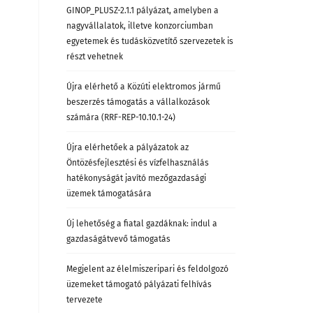
GINOP_PLUSZ-2.1.1 pályázat, amelyben a
nagyvállalatok, illetve konzorciumban
egyetemek és tudásközvetítő szervezetek is
részt vehetnek
Újra elérhető a Közúti elektromos jármű
beszerzés támogatás a vállalkozások
számára (RRF-REP-10.10.1-24)
Újra elérhetőek a pályázatok az
Öntözésfejlesztési és vízfelhasználás
hatékonyságát javító mezőgazdasági
üzemek támogatására
Új lehetőség a fiatal gazdáknak: indul a
gazdaságátvevő támogatás
Megjelent az élelmiszeripari és feldolgozó
üzemeket támogató pályázati felhívás
tervezete