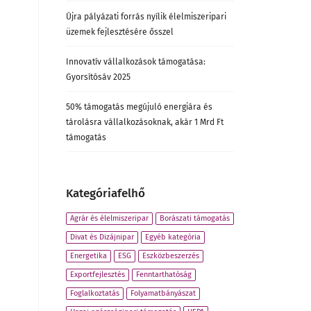
Újra pályázati forrás nyílik élelmiszeripari
üzemek fejlesztésére ősszel
Innovatív vállalkozások támogatása:
Gyorsítósáv 2025
50% támogatás megújuló energiára és
tárolásra vállalkozásoknak, akár 1 Mrd Ft
támogatás
Kategóriafelhő
Agrár és élelmiszeripar
Borászati támogatás
Divat és Dizájnipar
Egyéb kategória
Energetika
ESG
Eszközbeszerzés
Exportfejlesztés
Fenntarthatóság
Foglalkoztatás
Folyamatbányászat