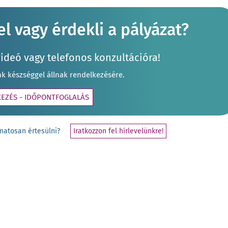
l vagy érdekli a pályázat?
videó vagy telefonos konzultációra!
nk készséggel állnak rendelkezésére.
KEZÉS - IDŐPONTFOGLALÁS
yamatosan értesülni?
Iratkozzon fel hírlevelünkre!