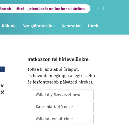
ázatok
Hitel
Jelentkezés online konzultációra
Rólunk
Szolgáltatásaink
Kapcsolat
Hírek
Iratkozzon fel hírlevelünkre!
Töltse ki az alábbi űrlapot,
ar
és havonta megkapja a legfrissebb
és legfontosabb pályázati híreket.
ndő
ató