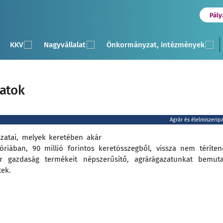
Pály
KKV
Nagyvállalat
Önkormányzat, intézmények
zatok
Agrár és élelmiszerip
zatai, melyek keretében akár
riában, 90 millió forintos keretösszegből, vissza nem téríte
r gazdaság termékeit népszerűsítő, agrárágazatunkat bemut
tek.