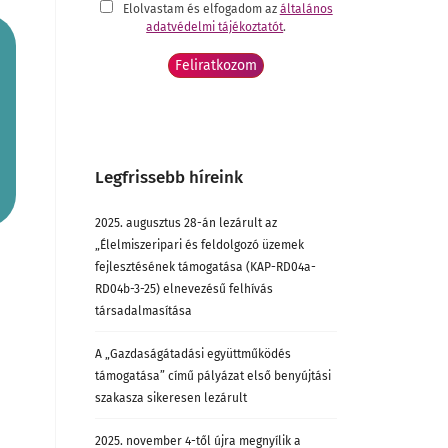
Elolvastam és elfogadom az
általános
adatvédelmi tájékoztatót
.
Legfrissebb híreink
2025. augusztus 28-án lezárult az
„Élelmiszeripari és feldolgozó üzemek
fejlesztésének támogatása (KAP-RD04a-
RD04b-3-25) elnevezésű felhívás
társadalmasítása
A „Gazdaságátadási együttműködés
támogatása” című pályázat első benyújtási
szakasza sikeresen lezárult
2025. november 4-től újra megnyílik a