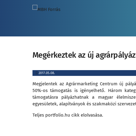
Megérkeztek az új agrárpályá
2017.05.08.
Megjelentek az Agrármarketing Centrum új pályá
50%-os támogatás is igényelhető. Három kategó
támogatásra pályázhatnak a magyar élelmisze
egyesületek, alapítványok és szakmaközi szerveze
Teljes portfolio.hu cikk elolvasása.