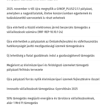
2025. november 4-től újra megnyílik a GINOP_PLUSZ-2.1.1 pályázat,
amelyben a nagyvállalatok, illetve konzorciumban egyetemek és
tudásközvetítő szervezetek is részt vehetnek
Újra elérhető a Közúti elektromos jármű beszerzés támogatás a
vállalkozások számára (RRF-REP-10.10.1-24)
Újra elérhetőek a pályázatok az Öntözésfejlesztési és vízfelhasználás
hatékonyságát javító mezőgazdasági üzemek támogatására
Új lehetőség a fiatal gazdáknak: indul a gazdaságátvevő támogatás
Megjelent az élelmiszeripari és feldolgozó üzemeket támogató
pályázati felhívás tervezete
Újra pályázati forrás nyílik élelmiszeripari üzemek fejlesztésére ősszel
Innovatív vállalkozások támogatása: Gyorsítósáv 2025
50% támogatás megújuló energiára és tárolásra vállalkozásoknak,
akár 1 Mrd Ft támogatás