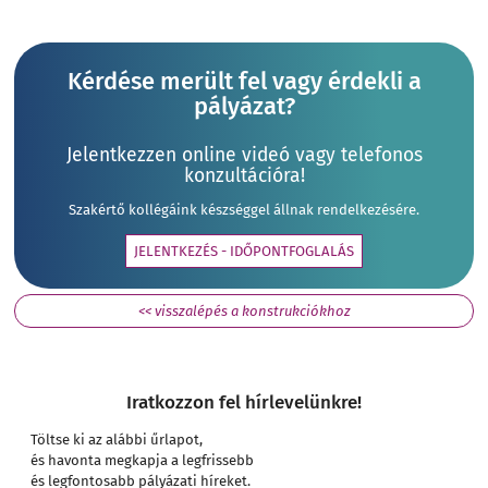
Kérdése merült fel vagy érdekli a
pályázat?
Jelentkezzen online videó vagy telefonos
konzultációra!
Szakértő kollégáink készséggel állnak rendelkezésére.
JELENTKEZÉS - IDŐPONTFOGLALÁS
<< visszalépés a konstrukciókhoz
Iratkozzon fel hírlevelünkre!
Töltse ki az alábbi űrlapot,
és havonta megkapja a legfrissebb
és legfontosabb pályázati híreket.