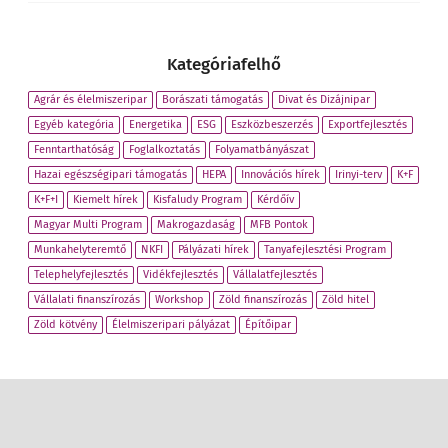
Kategóriafelhő
Agrár és élelmiszeripar
Borászati támogatás
Divat és Dizájnipar
Egyéb kategória
Energetika
ESG
Eszközbeszerzés
Exportfejlesztés
Fenntarthatóság
Foglalkoztatás
Folyamatbányászat
Hazai egészségipari támogatás
HEPA
Innovációs hírek
Irinyi-terv
K+F
K+F+I
Kiemelt hírek
Kisfaludy Program
Kérdőív
Magyar Multi Program
Makrogazdaság
MFB Pontok
Munkahelyteremtő
NKFI
Pályázati hírek
Tanyafejlesztési Program
Telephelyfejlesztés
Vidékfejlesztés
Vállalatfejlesztés
Vállalati finanszírozás
Workshop
Zöld finanszírozás
Zöld hitel
Zöld kötvény
Élelmiszeripari pályázat
Építőipar