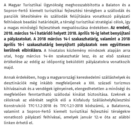
A Magyar Turisztikai Ügynökség meghosszabbította a Balaton és a
Sopron-Fertő kiemelt turisztikai fejlesztési térségben a szállodák és
panziók létesítésére és szállodák felújítására vonatkozó pályázati
felhívások beadási határidejét, a térségi turisztikai stratégiai célok, így
a magas minőségű fejlesztések megvalósulása érdekében.
Az eredeti,
2018. március 14-i határidő helyett 2018. április 16-ig lehet benyújtani
a pályázatokat. A 2018 március 14-i szakaszhatárig, valamint a 2018
április 16-i szakaszhatárig benyújtott pályázatok nem együttesen
kerülnek elbírálásra.
A hivatalos közlemény mindezek alapján arra
utal, hogy március 14-én szakaszhatár lesz, és az első szakasz
értékelése az eddig az időpontig beküldött pályázatokra vonatkozik
majd.
Annak érdekében, hogy a magyarországi kereskedelmi szálláshelyek és
desztinációk még inkább megfeleljenek a XXI. századi turizmus
kihívásainak és a vendégek igényeinek, elengedhetetlen a minőségi és
megfelelően fenntartható szállodai kínálat biztosítása. Ezeknek a
céloknak az elérését segítik elő a Kisfaludy Szálláshelyfejlesztési
Konstrukció TFC-1.1.2-2018 és TFC-1.2.1-2018 kódszámú, a Balatonra,
valamint a Sopron-Fertő kiemelt turisztikai fejlesztési térségekre
vonatkozó pályázati felhívásai, amelyek január 12.-e óta
az alábbi
linken érhető el.