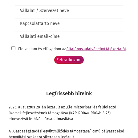
Elolvastam és elfogadom az
általános adatvédelmi tájékoztatót
.
Legfrissebb híreink
2025. augusztus 28-án lezárult az „Élelmiszeripari és feldolgozó
üzemek fejlesztésének támogatása (KAP-RD04a-RD04b-3-25)
elnevezésű felhívás társadalmasítása
A „Gazdaságátadási együttműködés támogatása” című pályázat első
benyújtási szakasza sikeresen lezárult