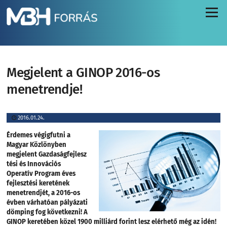
Menü
Megjelent a GINOP 2016-os
menetrendje!
2016.01.24.
Érdemes végigfutni a
Magyar Közlönyben
megjelent Gazdaságfejlesz
tési és Innovációs
Operatív Program éves
fejlesztési keretének
menetrendjét, a 2016-os
évben várhatóan pályázati
dömping fog következni!
A
GINOP keretében közel 1900 milliárd forint lesz elérhető még az idén!