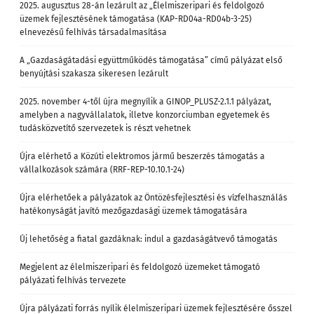
2025. augusztus 28-án lezárult az „Élelmiszeripari és feldolgozó
üzemek fejlesztésének támogatása (KAP-RD04a-RD04b-3-25)
elnevezésű felhívás társadalmasítása
A „Gazdaságátadási együttműködés támogatása” című pályázat első
benyújtási szakasza sikeresen lezárult
2025. november 4-től újra megnyílik a GINOP_PLUSZ-2.1.1 pályázat,
amelyben a nagyvállalatok, illetve konzorciumban egyetemek és
tudásközvetítő szervezetek is részt vehetnek
Újra elérhető a Közúti elektromos jármű beszerzés támogatás a
vállalkozások számára (RRF-REP-10.10.1-24)
Újra elérhetőek a pályázatok az Öntözésfejlesztési és vízfelhasználás
hatékonyságát javító mezőgazdasági üzemek támogatására
Új lehetőség a fiatal gazdáknak: indul a gazdaságátvevő támogatás
Megjelent az élelmiszeripari és feldolgozó üzemeket támogató
pályázati felhívás tervezete
Újra pályázati forrás nyílik élelmiszeripari üzemek fejlesztésére ősszel