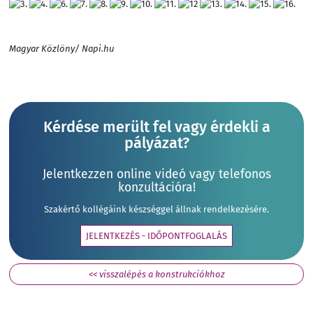
Magyar Közlöny/ Napi.hu
Kérdése merült fel vagy érdekli a
pályázat?
Jelentkezzen online videó vagy telefonos
konzultációra!
Szakértő kollégáink készséggel állnak rendelkezésére.
JELENTKEZÉS - IDŐPONTFOGLALÁS
<< visszalépés a konstrukciókhoz