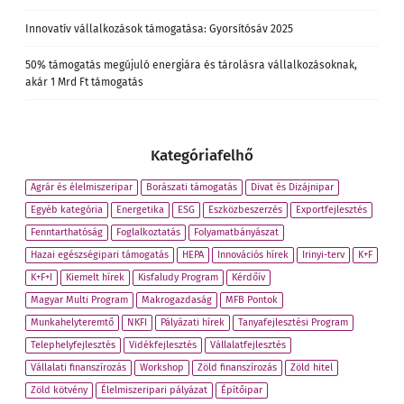
Innovatív vállalkozások támogatása: Gyorsítósáv 2025
50% támogatás megújuló energiára és tárolásra vállalkozásoknak,
akár 1 Mrd Ft támogatás
Kategóriafelhő
Agrár és élelmiszeripar
Borászati támogatás
Divat és Dizájnipar
Egyéb kategória
Energetika
ESG
Eszközbeszerzés
Exportfejlesztés
Fenntarthatóság
Foglalkoztatás
Folyamatbányászat
Hazai egészségipari támogatás
HEPA
Innovációs hírek
Irinyi-terv
K+F
K+F+I
Kiemelt hírek
Kisfaludy Program
Kérdőív
Magyar Multi Program
Makrogazdaság
MFB Pontok
Munkahelyteremtő
NKFI
Pályázati hírek
Tanyafejlesztési Program
Telephelyfejlesztés
Vidékfejlesztés
Vállalatfejlesztés
Vállalati finanszírozás
Workshop
Zöld finanszírozás
Zöld hitel
Zöld kötvény
Élelmiszeripari pályázat
Építőipar