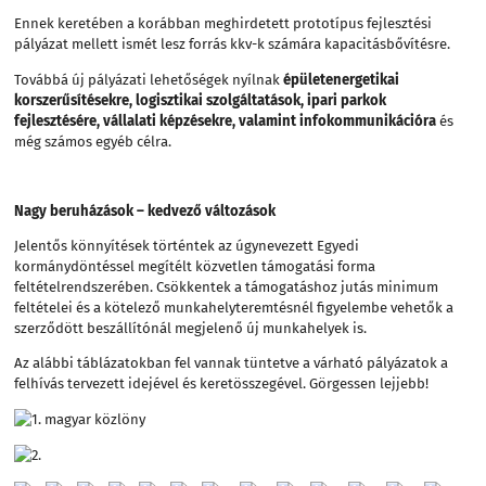
Ennek keretében a korábban meghirdetett prototípus fejlesztési
pályázat mellett ismét lesz forrás kkv-k számára kapacitásbővítésre.
Továbbá új pályázati lehetőségek nyílnak
épületenergetikai
korszerűsítésekre, logisztikai szolgáltatások, ipari parkok
fejlesztésére, vállalati képzésekre, valamint infokommunikációra
és
még számos egyéb célra.
Nagy beruházások – kedvező változások
Jelentős könnyítések történtek az úgynevezett Egyedi
kormánydöntéssel megítélt közvetlen támogatási forma
feltételrendszerében. Csökkentek a támogatáshoz jutás minimum
feltételei és a kötelező munkahelyteremtésnél figyelembe vehetők a
szerződött beszállítónál megjelenő új munkahelyek is.
Az alábbi táblázatokban fel vannak tüntetve a várható pályázatok a
felhívás tervezett idejével és keretösszegével. Görgessen lejjebb!