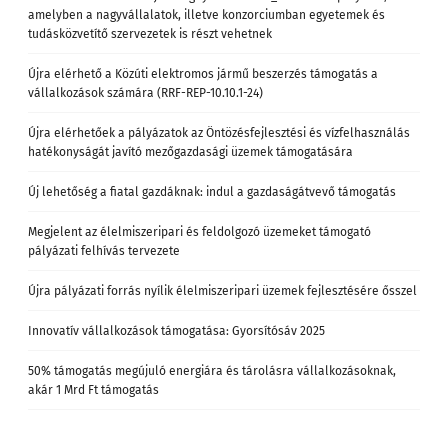
amelyben a nagyvállalatok, illetve konzorciumban egyetemek és
tudásközvetítő szervezetek is részt vehetnek
Újra elérhető a Közúti elektromos jármű beszerzés támogatás a
vállalkozások számára (RRF-REP-10.10.1-24)
Újra elérhetőek a pályázatok az Öntözésfejlesztési és vízfelhasználás
hatékonyságát javító mezőgazdasági üzemek támogatására
Új lehetőség a fiatal gazdáknak: indul a gazdaságátvevő támogatás
Megjelent az élelmiszeripari és feldolgozó üzemeket támogató
pályázati felhívás tervezete
Újra pályázati forrás nyílik élelmiszeripari üzemek fejlesztésére ősszel
Innovatív vállalkozások támogatása: Gyorsítósáv 2025
50% támogatás megújuló energiára és tárolásra vállalkozásoknak,
akár 1 Mrd Ft támogatás