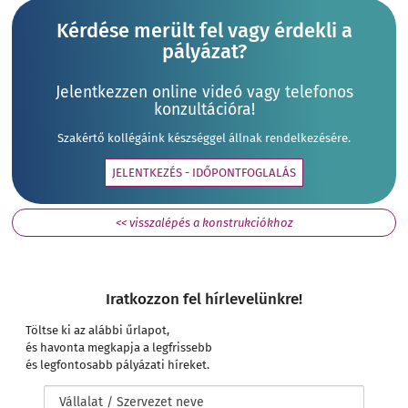
Kérdése merült fel vagy érdekli a
pályázat?
Jelentkezzen online videó vagy telefonos
konzultációra!
Szakértő kollégáink készséggel állnak rendelkezésére.
JELENTKEZÉS - IDŐPONTFOGLALÁS
<< visszalépés a konstrukciókhoz
Iratkozzon fel hírlevelünkre!
Töltse ki az alábbi űrlapot,
és havonta megkapja a legfrissebb
és legfontosabb pályázati híreket.