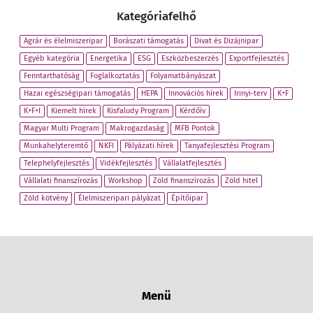
Kategóriafelhő
Agrár és élelmiszeripar
Borászati támogatás
Divat és Dizájnipar
Egyéb kategória
Energetika
ESG
Eszközbeszerzés
Exportfejlesztés
Fenntarthatóság
Foglalkoztatás
Folyamatbányászat
Hazai egészségipari támogatás
HEPA
Innovációs hírek
Irinyi-terv
K+F
K+F+I
Kiemelt hírek
Kisfaludy Program
Kérdőív
Magyar Multi Program
Makrogazdaság
MFB Pontok
Munkahelyteremtő
NKFI
Pályázati hírek
Tanyafejlesztési Program
Telephelyfejlesztés
Vidékfejlesztés
Vállalatfejlesztés
Vállalati finanszírozás
Workshop
Zöld finanszírozás
Zöld hitel
Zöld kötvény
Élelmiszeripari pályázat
Építőipar
Menü