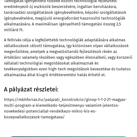
Támogatás igényelhető többek között technológiai fejlesztést
eredményező új eszközök beszerzésére, ingatlan beruházásra,
tanácsadási szolgáltatások igénybevételére, képzési szolgáltatások
igénybevételére, megújuló energiaforrást hasznosító technológiák
alkalmazására. A maximálisan igényelhető támogatási összeg 2,5
milliárd Ft.
A felhívás célja a legfejlettebb technológiák adaptálására alkalmas
vállalkozások célzott támogatása, így különösen olyan vállalkozások
megerősítése, amelyek a megvalósítandó fejlesztésük révén az
értéklánc valamely részében vagy egészében élvonalbeli, vagy korszerű
vállalati technológiai megoldásokat alkalmaznak és
tevékenységükben ezen high-tech megoldások bevezetése és tudatos
alkalmazása által kiugró értékteremtési hatás érhető el.
A pályázat részletei:
https://mbhforras.hu/palyzati_konstrukcio/ginop-1-1-2-21-magyar-
multi-program-a-kiemelkedo-teljesitmenyu-valamint-jelentos-
novekedesi-potenciallal-rendelkezo-mikro-kis-es-
kozepvallalkozasok-tamogatasa/