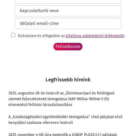
Elolvastam és elfogadom az
általános adatvédelmi tájékoztatót
.
Legfrissebb híreink
2025. augusztus 28-án lezárult az „Élelmiszeripari és feldolgozó
üzemek fejlesztésének támogatása (KAP-RD04a-RD04b-3-25)
elnevezésű felhívás társadalmasítása
A „Gazdaságátadási együttműködés támogatása” című pályázat első
benyújtási szakasza sikeresen lezárult
2025. november 4-től újra megnyílik a GINOP_PLUSZ-2.1.1 pályázat,