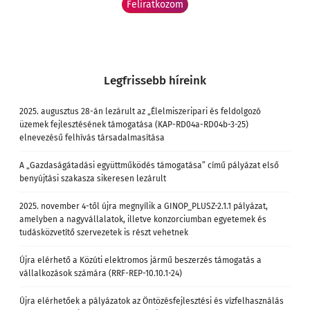
Legfrissebb híreink
2025. augusztus 28-án lezárult az „Élelmiszeripari és feldolgozó
üzemek fejlesztésének támogatása (KAP-RD04a-RD04b-3-25)
elnevezésű felhívás társadalmasítása
A „Gazdaságátadási együttműködés támogatása” című pályázat első
benyújtási szakasza sikeresen lezárult
2025. november 4-től újra megnyílik a GINOP_PLUSZ-2.1.1 pályázat,
amelyben a nagyvállalatok, illetve konzorciumban egyetemek és
tudásközvetítő szervezetek is részt vehetnek
Újra elérhető a Közúti elektromos jármű beszerzés támogatás a
vállalkozások számára (RRF-REP-10.10.1-24)
Újra elérhetőek a pályázatok az Öntözésfejlesztési és vízfelhasználás