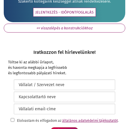
Szakértő kollégáink készséggel állnak rendelkezésére.
JELENTKEZÉS - IDŐPONTFOGLALÁS
<< visszalépés a konstrukciókhoz
Iratkozzon fel hírlevelünkre!
Töltse ki az alábbi űrlapot,
és havonta megkapja a legfrissebb
és legfontosabb pályázati híreket.
Elolvastam és elfogadom az
általános adatvédelmi tájékoztatót
.