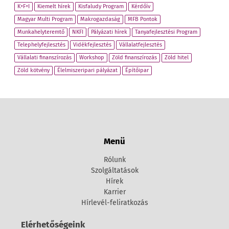
K+F+I
Kiemelt hírek
Kisfaludy Program
Kérdőív
Magyar Multi Program
Makrogazdaság
MFB Pontok
Munkahelyteremtő
NKFI
Pályázati hírek
Tanyafejlesztési Program
Telephelyfejlesztés
Vidékfejlesztés
Vállalatfejlesztés
Vállalati finanszírozás
Workshop
Zöld finanszírozás
Zöld hitel
Zöld kötvény
Élelmiszeripari pályázat
Építőipar
Menü
Rólunk
Szolgáltatások
Hírek
Karrier
Hírlevél-feliratkozás
Elérhetőségeink