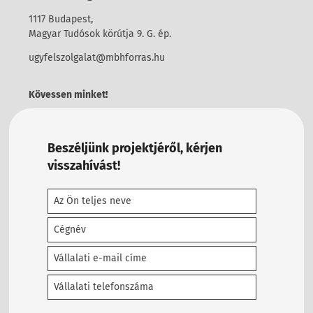
1117 Budapest,
Magyar Tudósok körútja 9. G. ép.
ugyfelszolgalat@mbhforras.hu
Kövessen minket!
Beszéljünk projektjéről, kérjen
visszahívást!