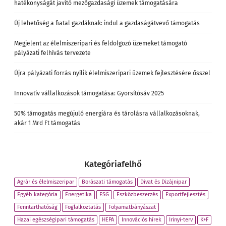
hatékonyságát javító mezőgazdasági üzemek támogatására
Új lehetőség a fiatal gazdáknak: indul a gazdaságátvevő támogatás
Megjelent az élelmiszeripari és feldolgozó üzemeket támogató
pályázati felhívás tervezete
Újra pályázati forrás nyílik élelmiszeripari üzemek fejlesztésére ősszel
Innovatív vállalkozások támogatása: Gyorsítósáv 2025
50% támogatás megújuló energiára és tárolásra vállalkozásoknak,
akár 1 Mrd Ft támogatás
Kategóriafelhő
Agrár és élelmiszeripar
Borászati támogatás
Divat és Dizájnipar
Egyéb kategória
Energetika
ESG
Eszközbeszerzés
Exportfejlesztés
Fenntarthatóság
Foglalkoztatás
Folyamatbányászat
Hazai egészségipari támogatás
HEPA
Innovációs hírek
Irinyi-terv
K+F