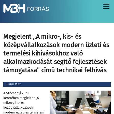
Menü
Megjelent „A mikro-, kis- és
középvállalkozások modern üzleti és
termelési kihívásokhoz való
alkalmazkodását segítő fejlesztések
támogatása” című technikai felhívás
2022.11.22.
A Széchenyi 2020
keretében megjelent „A
mikro-, kis- és
középvállalkozások
modern üzleti és termelési