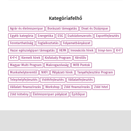
Kategóriafelhő
Agrár és élelmiszeripar
Borászati támogatás
Divat és Dizájnipar
Egyéb kategória
Energetika
ESG
Eszközbeszerzés
Exportfejlesztés
Fenntarthatóság
Foglalkoztatás
Folyamatbányászat
Hazai egészségipari támogatás
HEPA
Innovációs hírek
Irinyi-terv
K+F
K+F+I
Kiemelt hírek
Kisfaludy Program
Kérdőív
Magyar Multi Program
Makrogazdaság
MFB Pontok
Munkahelyteremtő
NKFI
Pályázati hírek
Tanyafejlesztési Program
Telephelyfejlesztés
Vidékfejlesztés
Vállalatfejlesztés
Vállalati finanszírozás
Workshop
Zöld finanszírozás
Zöld hitel
Zöld kötvény
Élelmiszeripari pályázat
Építőipar