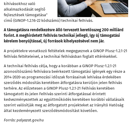
kihívásokhoz való
alkalmazkodását segítő
fejlesztések támogatása”
című (GINOP-1.2.16-22 kódszámú) technikai felhívás.
A támogatásra rendelkezésre álló tervezett keretösszeg 200 milliárd
forint.
A meghirdetett felhívás technikai jellegű, így új támogatási
kérelem benyújtással, új források kihelyezésével nem jár.
A projektekre vonatkozó feltételek megegyeznek a GINOP Plusz-1.2.1-21
felhívás feltételeivel, a technikai felhívásban foglalt eltérésekkel.
A technikai felhívás célja, hogy a korábban a GINOP Plusz-1.2.1-21
azonosítószámú felhívásra beérkezett támogatási igények egy része a
2014-2020-as programozási időszak forrásainak lehívása érdekében
szerződés módosítás keretében átforgatásra kerüljön jelen felhívás
terhére. Az előzetesen a GINOP Plusz-1.2.1-21 Felhívás keretében
támogatott és jelen Felhívás szerinti átforgatással érintett
kedvezményezettek az együttműködés keretében korábbi vállalásaik
szerint valósítják meg az átforgatott projekteket az Irányító Hatóság
által kezdeményezett szerződésmódosítást követően.
Forrás:
palyazat.gov.hu