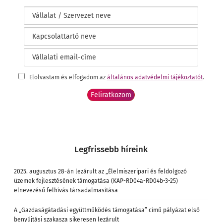
Elolvastam és elfogadom az
általános adatvédelmi tájékoztatót
.
Legfrissebb híreink
2025. augusztus 28-án lezárult az „Élelmiszeripari és feldolgozó
üzemek fejlesztésének támogatása (KAP-RD04a-RD04b-3-25)
elnevezésű felhívás társadalmasítása
A „Gazdaságátadási együttműködés támogatása” című pályázat első
benyújtási szakasza sikeresen lezárult