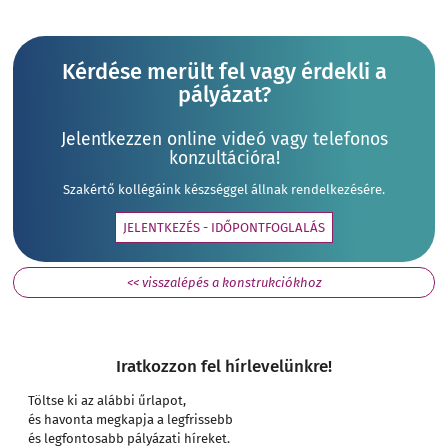
Kérdése merült fel vagy érdekli a
pályázat?
Jelentkezzen online videó vagy telefonos
konzultációra!
Szakértő kollégáink készséggel állnak rendelkezésére.
JELENTKEZÉS - IDŐPONTFOGLALÁS
<< visszalépés a konstrukciókhoz
Iratkozzon fel hírlevelünkre!
Töltse ki az alábbi űrlapot,
és havonta megkapja a legfrissebb
és legfontosabb pályázati híreket.