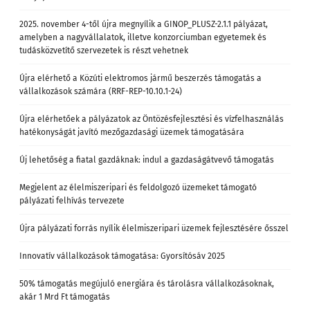
2025. november 4-től újra megnyílik a GINOP_PLUSZ-2.1.1 pályázat,
amelyben a nagyvállalatok, illetve konzorciumban egyetemek és
tudásközvetítő szervezetek is részt vehetnek
Újra elérhető a Közúti elektromos jármű beszerzés támogatás a
vállalkozások számára (RRF-REP-10.10.1-24)
Újra elérhetőek a pályázatok az Öntözésfejlesztési és vízfelhasználás
hatékonyságát javító mezőgazdasági üzemek támogatására
Új lehetőség a fiatal gazdáknak: indul a gazdaságátvevő támogatás
Megjelent az élelmiszeripari és feldolgozó üzemeket támogató
pályázati felhívás tervezete
Újra pályázati forrás nyílik élelmiszeripari üzemek fejlesztésére ősszel
Innovatív vállalkozások támogatása: Gyorsítósáv 2025
50% támogatás megújuló energiára és tárolásra vállalkozásoknak,
akár 1 Mrd Ft támogatás