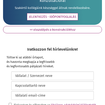
konzultációra!
Szakértő kollégáink készséggel állnak rendelkezésére.
JELENTKEZÉS - IDŐPONTFOGLALÁS
<< visszalépés a konstrukciókhoz
Iratkozzon fel hírlevelünkre!
Töltse ki az alábbi űrlapot,
és havonta megkapja a legfrissebb
és legfontosabb pályázati híreket.