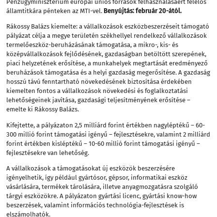
Pénzügyminisztérium európai uniós források felhasználásáért felelős
államtitkára pénteken az MTI-vel.
Benyújtás: február 20-ától.
Rákossy Balázs kiemelte: a vállalkozások eszközbeszerzéseit támogató
pályázat célja a megye területén székhellyel rendelkező vállalkozások
termelőeszköz-beruházásának támogatása, a mikro-, kis- és
középvállalkozások fejlődésének, gazdaságban betöltött szerepének,
piaci helyzetének erősítése, a munkahelyek megtartását eredményező
beruházások támogatása és a helyi gazdaság megerősítése. A gazdaság
hosszú távú fenntartható növekedésének biztosítása érdekében
kiemelten fontos a vállalkozások növekedési és foglalkoztatási
lehetőségeinek javítása, gazdasági teljesítményének erősítése –
emelte ki Rákossy Balázs.
Kifejtette, a pályázaton 2,5 milliárd forint értékben nagyléptékű – 60-
300 millió forint támogatási igényű – fejlesztésekre, valamint 2 milliárd
forint értékben kisléptékű – 10-60 millió forint támogatási igényű –
fejlesztésekre van lehetőség.
A vállalkozások a támogatásokat új eszközök beszerzésére
igényelhetik, így például gyártósor, gépsor, informatikai eszköz
vásárlására, termékek tárolására, illetve anyagmozgatásra szolgáló
tárgyi eszközökre. A pályázaton gyártási licenc, gyártási know-how
beszerzések, valamint információs technológia-fejlesztések is
elszámolhatók.