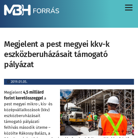
Menü
Megjelent a pest megyei kkv-k
eszközberuházásait támogató
pályázat
2019.01.05.
Megjelent
4,5 milliárd
forint keretösszeggel
a
pest megyei mikro-, kis- és
középvállalkozások (kkv)
eszközberuházásait
támogató pályázati
felhívás második üteme –
közölte Rákossy Balázs, a