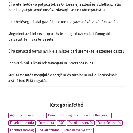
Újra elérhetőek a pályázatok az Öntözésfejlesztési és vízfelhasználás
hatékonyságát javító mezőgazdasági üzemek támogatására
Új lehetőség a fiatal gazdáknak: indul a gazdaságátvevő támogatás
Megjelent az élelmiszeripari és feldolgozó üzemeket támogató
pályázati felhívás tervezete
Újra pályázati forrás nyílik élelmiszeripari üzemek fejlesztésére ősszel
Innovatív vállalkozások támogatása: Gyorsítósáv 2025
50% támogatás megújuló energiára és tárolásra vállalkozásoknak,
akár 1 Mrd Ft támogatás
Kategóriafelhő
Agrár és élelmiszeripar
Borászati támogatás
Divat és Dizájnipar
Egyéb kategória
Energetika
ESG
Eszközbeszerzés
Exportfejlesztés
Fenntarthatóság
Foglalkoztatás
Folyamatbányászat