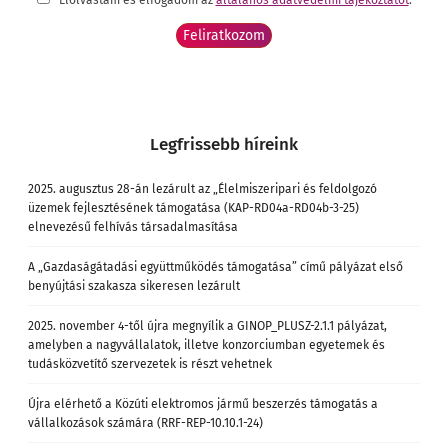
Elolvastam és elfogadom az
általános adatvédelmi tájékoztatót
.
Legfrissebb híreink
2025. augusztus 28-án lezárult az „Élelmiszeripari és feldolgozó
üzemek fejlesztésének támogatása (KAP-RD04a-RD04b-3-25)
elnevezésű felhívás társadalmasítása
A „Gazdaságátadási együttműködés támogatása” című pályázat első
benyújtási szakasza sikeresen lezárult
2025. november 4-től újra megnyílik a GINOP_PLUSZ-2.1.1 pályázat,
amelyben a nagyvállalatok, illetve konzorciumban egyetemek és
tudásközvetítő szervezetek is részt vehetnek
Újra elérhető a Közúti elektromos jármű beszerzés támogatás a
vállalkozások számára (RRF-REP-10.10.1-24)