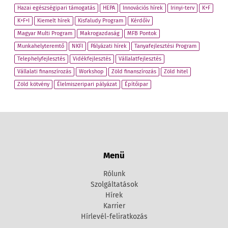
Hazai egészségipari támogatás
HEPA
Innovációs hírek
Irinyi-terv
K+F
K+F+I
Kiemelt hírek
Kisfaludy Program
Kérdőív
Magyar Multi Program
Makrogazdaság
MFB Pontok
Munkahelyteremtő
NKFI
Pályázati hírek
Tanyafejlesztési Program
Telephelyfejlesztés
Vidékfejlesztés
Vállalatfejlesztés
Vállalati finanszírozás
Workshop
Zöld finanszírozás
Zöld hitel
Zöld kötvény
Élelmiszeripari pályázat
Építőipar
Menü
Rólunk
Szolgáltatások
Hírek
Karrier
Hírlevél-feliratkozás