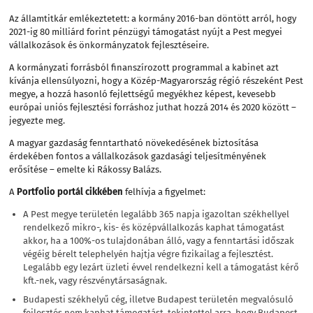
Az államtitkár emlékeztetett: a kormány 2016-ban döntött arról, hogy
2021-ig 80 milliárd forint pénzügyi támogatást nyújt a Pest megyei
vállalkozások és önkormányzatok fejlesztéseire.
A kormányzati forrásból finanszírozott programmal a kabinet azt
kívánja ellensúlyozni, hogy a Közép-Magyarország régió részeként Pest
megye, a hozzá hasonló fejlettségű megyékhez képest, kevesebb
európai uniós fejlesztési forráshoz juthat hozzá 2014 és 2020 között –
jegyezte meg.
A magyar gazdaság fenntartható növekedésének biztosítása
érdekében fontos a vállalkozások gazdasági teljesítményének
erősítése – emelte ki Rákossy Balázs.
A
Portfolio portál cikkében
felhívja a figyelmet:
A Pest megye területén legalább 365 napja igazoltan székhellyel
rendelkező mikro-, kis- és középvállalkozás kaphat támogatást
akkor, ha a 100%-os tulajdonában álló, vagy a fenntartási időszak
végéig bérelt telephelyén hajtja végre fizikailag a fejlesztést.
Legalább egy lezárt üzleti évvel rendelkezni kell a támogatást kérő
kft.-nek, vagy részvénytársaságnak.
Budapesti székhelyű cég, illetve Budapest területén megvalósuló
fejlesztés nem kaphat támogatást, tekintettel arra, hogy Budapest