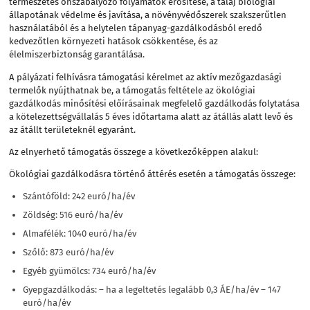
természetes önszabályozó folyamatok erősítése, a talaj biológiai
állapotának védelme és javítása, a növényvédőszerek szakszerűtlen
használatából és a helytelen tápanyag-gazdálkodásból eredő
kedvezőtlen környezeti hatások csökkentése, és az
élelmiszerbiztonság garantálása.
A pályázati felhívásra támogatási kérelmet az aktív mezőgazdasági
termelők nyújthatnak be, a támogatás feltétele az ökológiai
gazdálkodás minősítési előírásainak megfelelő gazdálkodás folytatása
a kötelezettségvállalás 5 éves időtartama alatt az átállás alatt levő és
az átállt területeknél egyaránt.
Az elnyerhető támogatás összege a következőképpen alakul:
Ökológiai gazdálkodásra történő áttérés esetén a támogatás összege:
Szántóföld: 242 euró/ha/év
Zöldség: 516 euró/ha/év
Almafélék: 1040 euró/ha/év
Szőlő: 873 euró/ha/év
Egyéb gyümölcs: 734 euró/ha/év
Gyepgazdálkodás: – ha a legeltetés legalább 0,3 ÁE/ha/év – 147
euró/ha/év