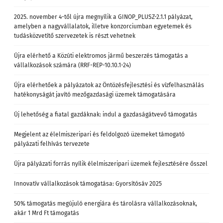
2025. november 4-től újra megnyílik a GINOP_PLUSZ-2.1.1 pályázat,
amelyben a nagyvállalatok, illetve konzorciumban egyetemek és
tudásközvetítő szervezetek is részt vehetnek
Újra elérhető a Közúti elektromos jármű beszerzés támogatás a
vállalkozások számára (RRF-REP-10.10.1-24)
Újra elérhetőek a pályázatok az Öntözésfejlesztési és vízfelhasználás
hatékonyságát javító mezőgazdasági üzemek támogatására
Új lehetőség a fiatal gazdáknak: indul a gazdaságátvevő támogatás
Megjelent az élelmiszeripari és feldolgozó üzemeket támogató
pályázati felhívás tervezete
Újra pályázati forrás nyílik élelmiszeripari üzemek fejlesztésére ősszel
Innovatív vállalkozások támogatása: Gyorsítósáv 2025
50% támogatás megújuló energiára és tárolásra vállalkozásoknak,
akár 1 Mrd Ft támogatás