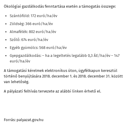
Ökológiai gazdálkodás fenntartása esetén a támogatás összege:
Szántóföld: 172 euró/ha/év
Zöldség: 366 euró/ha/év
Almafélék: 802 euró/ha/év
Szőlő: 674 euró/ha/év
Egyéb gyümölcs: 568 euró/ha/év
Gyepgazdálkodás: – ha a legeltetés legalább 0,3 ÁE/ha/év – 147
euró/ha/év
A támogatási kérelmek elektronikus úton, ügyfélkapun keresztül
történő benyújtására 2018. december 1. és 2018. december 31. között
van lehetőség.
A pályázati felhívás tervezete
az alábbi linken érhető el.
Forrás: palyazat.gov.hu