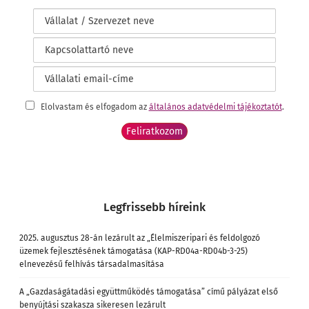
Elolvastam és elfogadom az
általános adatvédelmi tájékoztatót
.
Legfrissebb híreink
2025. augusztus 28-án lezárult az „Élelmiszeripari és feldolgozó
üzemek fejlesztésének támogatása (KAP-RD04a-RD04b-3-25)
elnevezésű felhívás társadalmasítása
A „Gazdaságátadási együttműködés támogatása” című pályázat első
benyújtási szakasza sikeresen lezárult