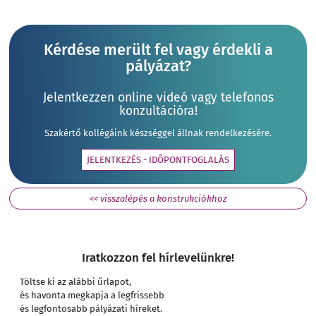
Kérdése merült fel vagy érdekli a
pályázat?
Jelentkezzen online videó vagy telefonos
konzultációra!
Szakértő kollégáink készséggel állnak rendelkezésére.
JELENTKEZÉS - IDŐPONTFOGLALÁS
<< visszalépés a konstrukciókhoz
Iratkozzon fel hírlevelünkre!
Töltse ki az alábbi űrlapot,
és havonta megkapja a legfrissebb
és legfontosabb pályázati híreket.