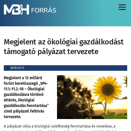
Menü
Megjelent az ökológiai gazdálkodást
támogató pályázat tervezete
2018.10.11.
Megjelent a 12 millárd
forint keretösszegű „VP4-
11.1.-11.2.-18 – Ökológiai
gazdálkodásra történő
áttérés, ökológiai
gazdálkodás fenntartása”
című pályázati felhívás
tervezete.
A pályázat célja a biológiai sokféleség fenntartása és növelése, a