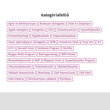
Kategóriafelhő
Agrár és élelmiszeripar
Borászati támogatás
Divat és Dizájnipar
Egyéb kategória
Energetika
ESG
Eszközbeszerzés
Exportfejlesztés
Fenntarthatóság
Foglalkoztatás
Folyamatbányászat
Hazai egészségipari támogatás
HEPA
Innovációs hírek
Irinyi-terv
K+F
K+F+I
Kiemelt hírek
Kisfaludy Program
Kérdőív
Magyar Multi Program
Makrogazdaság
MFB Pontok
Munkahelyteremtő
NKFI
Pályázati hírek
Tanyafejlesztési Program
Telephelyfejlesztés
Vidékfejlesztés
Vállalatfejlesztés
Vállalati finanszírozás
Workshop
Zöld finanszírozás
Zöld hitel
Zöld kötvény
Élelmiszeripari pályázat
Építőipar