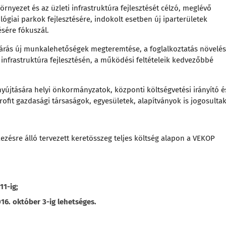
rnyezet és az üzleti infrastruktúra fejlesztését célzó, meglévő
ógiai parkok fejlesztésére, indokolt esetben új iparterületek
ésére fókuszál.
várás új munkalehetőségek megteremtése, a foglalkoztatás növelé
infrastruktúra fejlesztésén, a működési feltételeik kedvezőbbé
yújtására helyi önkormányzatok, központi költségvetési irányító é
ofit gazdasági társaságok, egyesületek, alapítványok is jogosultak
zésre álló tervezett keretösszeg teljes költség alapon a VEKOP
11-ig;
16. október 3-ig lehetséges.