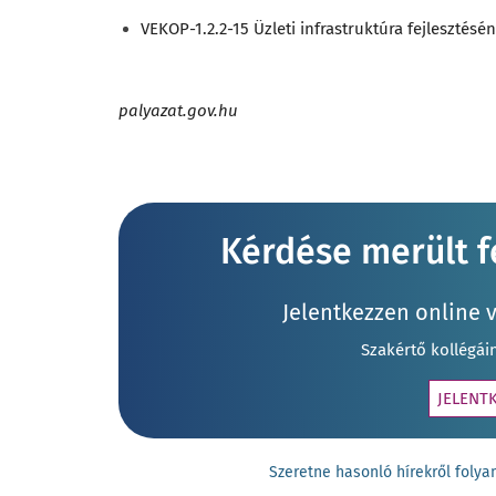
VEKOP-1.2.2-15 Üzleti infrastruktúra fejleszté
palyazat.gov.hu
Kérdése merült fe
Jelentkezzen online 
Szakértő kollégái
JELENT
Szeretne hasonló hírekről fol