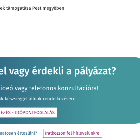
sének támogatása Pest megyében
l vagy érdekli a pályázat?
videó vagy telefonos konzultációra!
nk készséggel állnak rendelkezésére.
KEZÉS - IDŐPONTFOGLALÁS
yamatosan értesülni?
Iratkozzon fel hírlevelünkre!