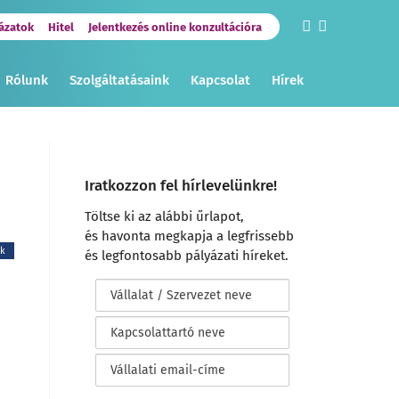
ázatok
Hitel
Jelentkezés online konzultációra
Rólunk
Szolgáltatásaink
Kapcsolat
Hírek
Iratkozzon fel hírlevelünkre!
Töltse ki az alábbi űrlapot,
és havonta megkapja a legfrissebb
ek
és legfontosabb pályázati híreket.