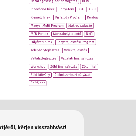
Hazai egészségipari támogatás
HEPA
Innovációs hírek
Irinyi-terv
K+F
K+F+I
Kiemelt hírek
Kisfaludy Program
Kérdőív
Magyar Multi Program
Makrogazdaság
MFB Pontok
Munkahelyteremtő
NKFI
Pályázati hírek
Tanyafejlesztési Program
Telephelyfejlesztés
Vidékfejlesztés
Vállalatfejlesztés
Vállalati finanszírozás
Workshop
Zöld finanszírozás
Zöld hitel
Zöld kötvény
Élelmiszeripari pályázat
Építőipar
tjéről, kérjen visszahívást!