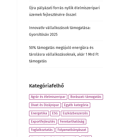
Újra pályázati forrás nyílik élelmiszeripari
üzemek fejlesztésére ősszel
Innovatív vállalkozások támogatása:
Gyorsítósáv 2025
50% támogatás megújuló energiára és
tárolásra vállalkozásoknak, akár 1 Mrd Ft
támogatás
Kategóriafelhő
Agrár és élelmiszeripar
Borászati támogatás
Divat és Dizájnipar
Egyéb kategória
Energetika
ESG
Eszközbeszerzés
Exportfejlesztés
Fenntarthatóság
Foglalkoztatás
Folyamatbányászat