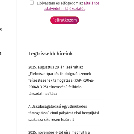
Elolvastam és elfogadom az
általános
adatvédelmi tájékoztatót
.
se
s
Legfrissebb híreink
.
2025. augusztus 28-án lezárult az
„Élelmiszeripari és feldolgozó üzemek
fejlesztésének támogatása (KAP-RD04a-
RD04b-3-25) elnevezésű felhívás
társadalmasítása
A „Gazdaságátadási együttműködés
támogatása” című pályázat első benyújtási
szakasza sikeresen lezárult
2025. november 4-től újra megnyílik a