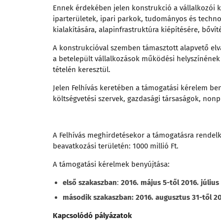
Ennek érdekében jelen konstrukció a vállalkozói kö
iparterületek, ipari parkok, tudományos és technol
kialakítására, alapinfrastruktúra kiépítésére, bővít
A konstrukcióval szemben támasztott alapvető el
a betelepült vállalkozások működési helyszínének 
tételén keresztül.
Jelen Felhívás keretében a támogatási kérelem ben
költségvetési szervek, gazdasági társaságok, nonpr
A Felhívás meghirdetésekor a támogatásra rendelke
beavatkozási területén: 1000 millió Ft.
A támogatási kérelmek benyújtása:
első szakaszban
:
2016. május 5-től 2016. július 
második szakaszban: 2016. augusztus 31-től 20
Kapcsolódó pályázatok