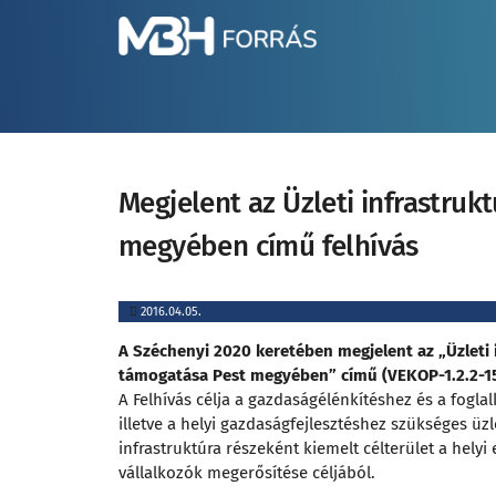
Megjelent az Üzleti infrastruk
megyében című felhívás
2016.04.05.
A Széchenyi 2020 keretében megjelent az „Üzleti i
támogatása Pest megyében” című (VEKOP-1.2.2-15
A Felhívás célja a gazdaságélénkítéshez és a foglal
illetve a helyi gazdaságfejlesztéshez szükséges üzl
infrastruktúra részeként kiemelt célterület a helyi 
vállalkozók megerősítése céljából.