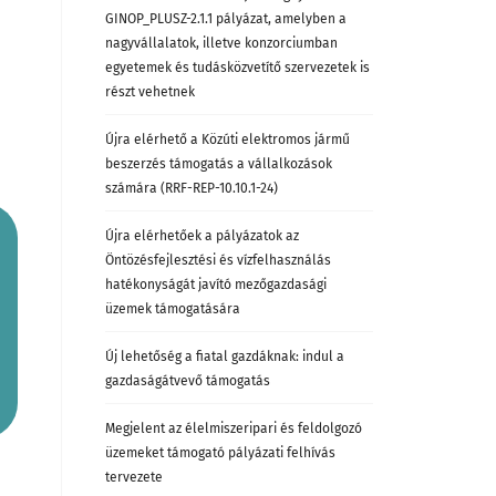
GINOP_PLUSZ-2.1.1 pályázat, amelyben a
nagyvállalatok, illetve konzorciumban
egyetemek és tudásközvetítő szervezetek is
részt vehetnek
Újra elérhető a Közúti elektromos jármű
beszerzés támogatás a vállalkozások
számára (RRF-REP-10.10.1-24)
Újra elérhetőek a pályázatok az
Öntözésfejlesztési és vízfelhasználás
hatékonyságát javító mezőgazdasági
üzemek támogatására
Új lehetőség a fiatal gazdáknak: indul a
gazdaságátvevő támogatás
Megjelent az élelmiszeripari és feldolgozó
üzemeket támogató pályázati felhívás
tervezete