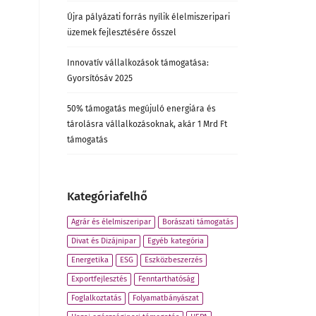
Újra pályázati forrás nyílik élelmiszeripari
üzemek fejlesztésére ősszel
Innovatív vállalkozások támogatása:
Gyorsítósáv 2025
50% támogatás megújuló energiára és
tárolásra vállalkozásoknak, akár 1 Mrd Ft
támogatás
Kategóriafelhő
Agrár és élelmiszeripar
Borászati támogatás
Divat és Dizájnipar
Egyéb kategória
Energetika
ESG
Eszközbeszerzés
Exportfejlesztés
Fenntarthatóság
Foglalkoztatás
Folyamatbányászat