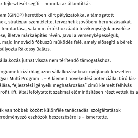
 fejlesztését segíti – mondta az államtitkár.
ram (GINOP) keretében kiírt pályázatokkal a támogatott
ek, stratégiai szemlélettel tervezhetik jövőbeni beruházásaikat.
ak fenntartása, valamint értékhozzáadó tevékenységük növelése
ése, illetve márkaépítés révén. Javul a versenyképességük,
 majd innováció fókuszú működés felé, amely elősegíti a bérek
súlyozta Rákossy Balázs.
állalkozás juthat vissza nem térítendő támogatáshoz.
a programok kizárólag azon vállalkozásoknak nyújtanak közvetlen
ar Multi Program I. – A kiemelt növekedési potenciállal bíró kis-
lása, fejlesztési igényeik meghatározása” című kiemelt felhívás
fit Kft. által lefolytatott szakmai előminősítésen részt vettek és 
ük van többek között különféle tanácsadási szolgáltatások
st eredményező eszközök beszerzésére is – ismertette.