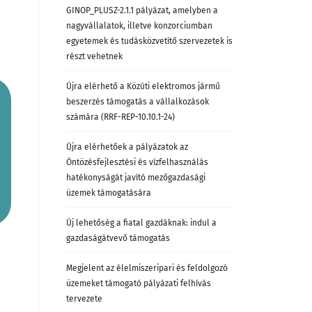
GINOP_PLUSZ-2.1.1 pályázat, amelyben a
nagyvállalatok, illetve konzorciumban
egyetemek és tudásközvetítő szervezetek is
részt vehetnek
Újra elérhető a Közúti elektromos jármű
beszerzés támogatás a vállalkozások
számára (RRF-REP-10.10.1-24)
Újra elérhetőek a pályázatok az
Öntözésfejlesztési és vízfelhasználás
hatékonyságát javító mezőgazdasági
üzemek támogatására
Új lehetőség a fiatal gazdáknak: indul a
gazdaságátvevő támogatás
Megjelent az élelmiszeripari és feldolgozó
üzemeket támogató pályázati felhívás
tervezete