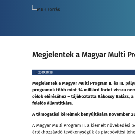
Megjelentek a Magyar Multi Prog
2019.10.18.
Megjelentek a Magyar Multi Program II. és III. pályá
programok több mint 14 milliárd forint vissza nem
célok eléréséhez – tájékoztatta Rákossy Balázs, 
felelős államtitkára.
A támogatási kérelmek benyújtására november 28-t
A Magyar Multi Program II. a kiemelt növekedési po
értékhozzáadó tevékenységük és piacbővítési lehető