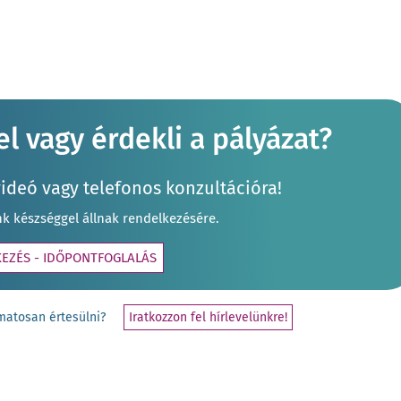
l vagy érdekli a pályázat?
videó vagy telefonos konzultációra!
nk készséggel állnak rendelkezésére.
KEZÉS - IDŐPONTFOGLALÁS
yamatosan értesülni?
Iratkozzon fel hírlevelünkre!