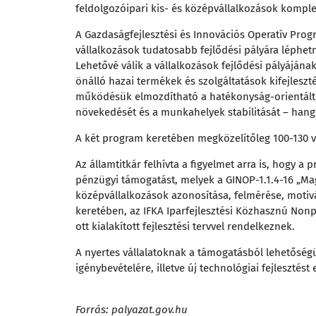
feldolgozóipari kis- és középvállalkozások komplex
A Gazdaságfejlesztési és Innovációs Operatív Prog
vállalkozások tudatosabb fejlődési pályára léphetn
Lehetővé válik a vállalkozások fejlődési pályáján
önálló hazai termékek és szolgáltatások kifejleszt
működésük elmozdítható a hatékonyság-orientált,
növekedését és a munkahelyek stabilitását – hang
A két program keretében megközelítőleg 100-130 v
Az államtitkár felhívta a figyelmet arra is, hogy 
pénzügyi támogatást, melyek a GINOP-1.1.4-16 „Magy
középvállalkozások azonosítása, felmérése, motivá
keretében, az IFKA Iparfejlesztési Közhasznú Nonpro
ott kialakított fejlesztési tervvel rendelkeznek.
A nyertes vállalatoknak a támogatásból lehetőség
igénybevételére, illetve új technológiai fejleszté
Forrás: palyazat.gov.hu