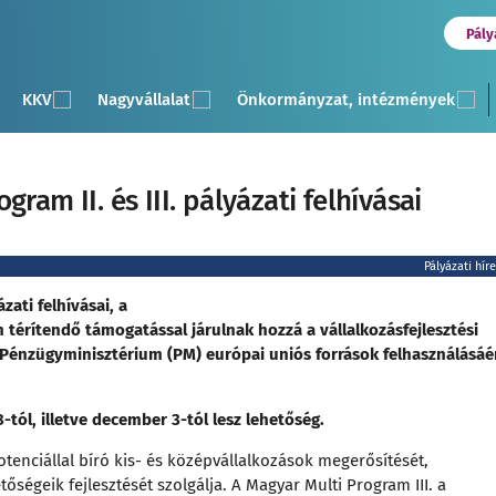
Pály
KKV
Nagyvállalat
Önkormányzat, intézmények
ram II. és III. pályázati felhívásai
Pályázati hír
zati felhívásai, a
 térítendő támogatással járulnak hozzá a vállalkozásfejlesztési
a Pénzügyminisztérium (PM) európai uniós források felhasználásáé
ól, illetve december 3-tól lesz lehetőség.
tenciállal bíró kis- és középvállalkozások megerősítését,
ségeik fejlesztését szolgálja. A Magyar Multi Program III. a