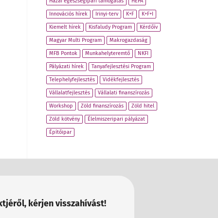
Hazai egészségipari támogatás
HEPA
Innovációs hírek
Irinyi-terv
K+F
K+F+I
Kiemelt hírek
Kisfaludy Program
Kérdőív
Magyar Multi Program
Makrogazdaság
MFB Pontok
Munkahelyteremtő
NKFI
Pályázati hírek
Tanyafejlesztési Program
Telephelyfejlesztés
Vidékfejlesztés
Vállalatfejlesztés
Vállalati finanszírozás
Workshop
Zöld finanszírozás
Zöld hitel
Zöld kötvény
Élelmiszeripari pályázat
Építőipar
tjéről, kérjen visszahívást!