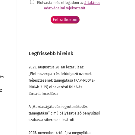
Elolvastam és elfogadom az
általános
adatvédelmi tájékoztatót
.
Legfrissebb híreink
2025. augusztus 28-án lezárult az
„Élelmiszeripari és feldolgozó üzemek
 és
fejlesztésének támogatása (KAP-RD04a-
RD04b-3-25) elnevezésű felhívás
az
társadalmasítása
A „Gazdaságátadási együttműködés
támogatása” című pályázat első benyújtási
szakasza sikeresen lezárult
2025. november 4-től újra megnyílik a