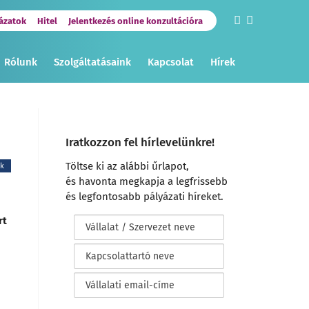
ázatok
Hitel
Jelentkezés online konzultációra
Rólunk
Szolgáltatásaink
Kapcsolat
Hírek
Iratkozzon fel hírlevelünkre!
Töltse ki az alábbi űrlapot,
ek
és havonta megkapja a legfrissebb
és legfontosabb pályázati híreket.
rt