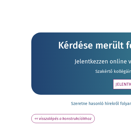
Kérdése merült fe
Jelentkezzen online 
Szakértő kollégái
JELENT
Szeretne hasonló hírekről fol
<< visszalépés a konstrukciókhoz